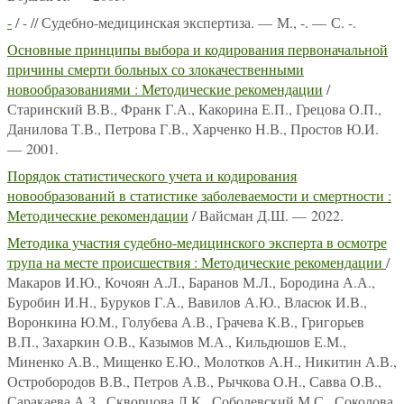
-
/ - // Судебно-медицинская экспертиза. — М., -. — С. -.
Основные принципы выбора и кодирования первоначальной
причины смерти больных со злокачественными
новообразованиями : Методические рекомендации
/
Старинский В.В., Франк Г.А., Какорина Е.П., Грецова О.П.,
Данилова Т.В., Петрова Г.В., Харченко Н.В., Простов Ю.И.
— 2001.
Порядок статистического учета и кодирования
новообразований в статистике заболеваемости и смертности :
Методические рекомендации
/ Вайсман Д.Ш. — 2022.
Методика участия судебно-медицинского эксперта в осмотре
трупа на месте происшествия : Методические рекомендации
/
Макаров И.Ю., Кочоян А.Л., Баранов М.Л., Бородина А.А.,
Буробин И.Н., Буруков Г.А., Вавилов А.Ю., Власюк И.В.,
Воронкина Ю.М., Голубева А.В., Грачева К.В., Григорьев
В.П., Захаркин О.В., Казымов М.А., Кильдюшов Е.М.,
Миненко А.В., Мищенко Е.Ю., Молотков А.Н., Никитин А.В.,
Остробородов В.В., Петров А.В., Рычкова О.Н., Савва О.В.,
Саракаева А.З., Скворцова Л.К., Соболевский М.С., Соколова