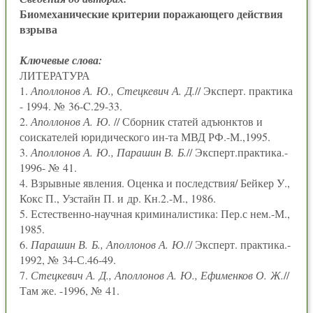
Биомеханические критерии поражающего действия
взрыва
Ключевые слова:
ЛИТЕРАТУРА
1.
Аполлонов А. Ю., Стецкевич А. Д.
// Эксперт. практика
- 1994. № 36-C.29-33.
2.
Аполлонов А. Ю.
// Сборник статей адъюнктов и
соискателей юридического ин-та МВД РФ.-М.,1995.
3.
Аполлонов А. Ю., Парашин В. Б.
// Эксперт.практика.-
1996- № 41.
4. Взрывные явления. Оценка и последствия/ Бейкер У.,
Кокс П., Узстайн П. и дp. Кн.2.-М., 1986.
5. Естественно-научная криминалистика: Пер.с нем.-М.,
1985.
6.
Парашин В. Б., Аполлонов А. Ю.
// Эксперт. практика.-
1992, № 34-С.46-49.
7.
Стецкевич А. Д., Аполлонов А. Ю., Ефименков О. Ж.
//
Там же. -1996, № 41.