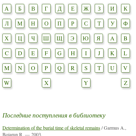
А
Б
В
Г
Д
Е
Ж
З
И
К
Л
М
Н
О
П
Р
С
Т
У
Ф
Х
Ц
Ч
Ш
Щ
Э
Ю
Я
A
B
C
D
E
F
G
H
I
J
K
L
M
N
O
P
Q
R
S
T
U
V
W
X
Y
Z
Последние поступления в библиотеку
Determination of the burial time of skeletal remains
/ Garmus A.,
Bojarun R. — 2003.