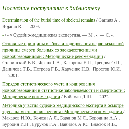
Последние поступления в библиотеку
Determination of the burial time of skeletal remains
/ Garmus A.,
Bojarun R. — 2003.
-
/ - // Судебно-медицинская экспертиза. — М., -. — С. -.
Основные принципы выбора и кодирования первоначальной
причины смерти больных со злокачественными
новообразованиями : Методические рекомендации
/
Старинский В.В., Франк Г.А., Какорина Е.П., Грецова О.П.,
Данилова Т.В., Петрова Г.В., Харченко Н.В., Простов Ю.И.
— 2001.
Порядок статистического учета и кодирования
новообразований в статистике заболеваемости и смертности :
Методические рекомендации
/ Вайсман Д.Ш. — 2022.
Методика участия судебно-медицинского эксперта в осмотре
трупа на месте происшествия : Методические рекомендации
/
Макаров И.Ю., Кочоян А.Л., Баранов М.Л., Бородина А.А.,
Буробин И.Н., Буруков Г.А., Вавилов А.Ю., Власюк И.В.,