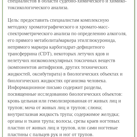
специалистов в области судебно-химического и химико-
токсикологического анализа.
Цель: предоставить специалистам комплексную
методику хроматографического и хромато-масс-
спектрометрического анализа по определению алкоголя,
его прямого метаболита/маркера этилглюкуронида,
непрямого маркера карбогидрат-дефицитного
трансферрина (CDT), некоторых летучих ядов и
нелетучих низкомолекулярных токсичных веществ
(компонентов антифризов, других технических
жидкостей, оксибутирата) в биологических объектах и
биологических жидкостях организма человека.
Информационное письмо содержит разделы,
посвященные исследованию биологических объектов:
кровь цельная или гемолизированная от живых лиц и
трупов; моча от живых лиц и трупов; слюна;
внутриглазная жидкость трупа; содержимое желудка;
органы и ткани трупа; волосы, срезы краев ногтевых
пластин от живых лиц и трупов, или сами ногтевые
пластины с пальцев рук и ног от трупов.