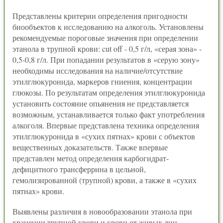
Представлены критерии определения пригодности
биообъектов к исследованию на алкоголь. Установлены
рекомендуемые пороговые значения при определении
этанола в трупной крови: cut off - 0,5 г/л, «серая зона» -
0,5-0,8 г/л. При попадании результатов в «серую зону»
необходимы исследования на наличие/отсутствие
этилглюкуронида, маркеров гниения, концентрации
глюкозы. По результатам определения этилглюкуронида
установить состояние опьянения не представляется
возможным, устанавливается только факт употребления
алкоголя. Впервые представлена техника определения
этилглюкуронида в «сухих пятнах» крови с объектов
вещественных доказательств. Также впервые
представлен метод определения карбогидрат-
дефицитного трансферрина в цельной,
гемолизированной (трупной) крови, а также в «сухих
пятнах» крови.
Выявлены различия в новообразовании этанола при
хранении трупной крови и крови от живых лиц,