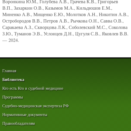
Воронкина Ю.М., Голубева А.В., Грачева К.В., Григорьев
В.П., Захаркин О.В., Казымов М.А., Кильдюшов Е.М.,
Миненко А.В., Мищенко Е.Ю., Молотков А.Н., Никитин А.В.,
Остробородов В.В., Петров А.В., Рычкова О.Н., Савва О.В.,
Саракаева А.З., Скворцова Л.К., Соболевский М.С., Соколова
З.Ю., Туманов Э.В., Услонцев Д.Н., Цугуля С.В., Яковлев В.В.
— 2024.
Главная
Библиотека
Кто есть Кто в судебной медицине
Программы
Судебно-медицинская экспертиза РФ
Нормативные документы
Правообладателям