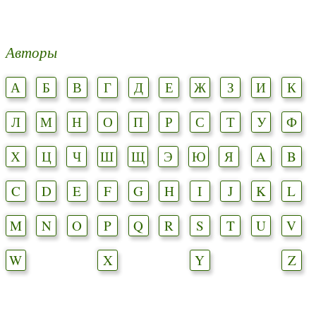
Авторы
А
Б
В
Г
Д
Е
Ж
З
И
К
Л
М
Н
О
П
Р
С
Т
У
Ф
Х
Ц
Ч
Ш
Щ
Э
Ю
Я
A
B
C
D
E
F
G
H
I
J
K
L
M
N
O
P
Q
R
S
T
U
V
W
X
Y
Z