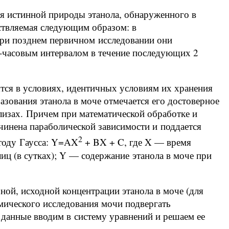
ия истинной природы этанола, обнаруженного в
ествляемая следующим образом: в
при позднем первичном исследовании они
-часовым интервалом в течение последующих 2
тся в условиях, идентичных условиям их хранения
азования этанола в моче отмечается его достоверное
изах. Причем при математической обработке и
чинена параболической зависимости и поддается
2
тоду Гаусса: Y=AX
+ BX + C, где X — время
иц (в сутках); Y — содержание этанола в моче при
ной, исходной концентрации этанола в моче (для
мического исследования мочи подвергать
 данные вводим в систему уравнений и решаем ее