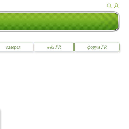
галерея
wiki FR
форум FR