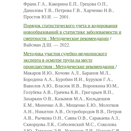
Франк Г.А., Какорина Е.П., Грецова О.П.,
Данилова Т.В., Петрова Г.В., Харченко Н.В.,
Простов Ю.И. — 2001.
Порядок статистического учета и кодирования
новообразований в статистике заболеваемости и
смертности : Методические рекомендации
/
Вайсман Д.Ш. — 2022.
Методика участия судебно-медицинского
эксперта в осмотре трупа на месте
происшествия : Методические рекомендации
/
Макаров И.Ю., Кочоян А.Л., Баранов М.Л.,
Бородина А.А., Буробин И.Н., Буруков Г.А.,
Вавилов А.Ю., Власюк И.В., Воронкина Ю.М.,
Голубева А.В., Грачева К.В., Григорьев В.П.,
Захаркин О.В., Казымов М.А., Кильдюшов
Е.М., Миненко А.В., Мищенко Е.Ю., Молотков
А.Н., Никитин А.В., Остробородов В.В., Петров
А.В., Рычкова О.Н., Савва О.В., Саракаева А.З.,
Скворцова Л.К., Соболевский М.С., Соколова
З.Ю., Туманов Э.В., Услонцев Д.Н., Цугуля С.В.,