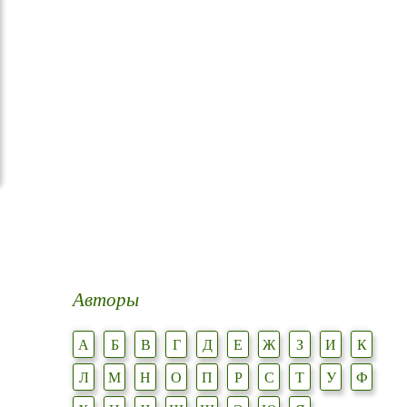
Авторы
А
Б
В
Г
Д
Е
Ж
З
И
К
Л
М
Н
О
П
Р
С
Т
У
Ф