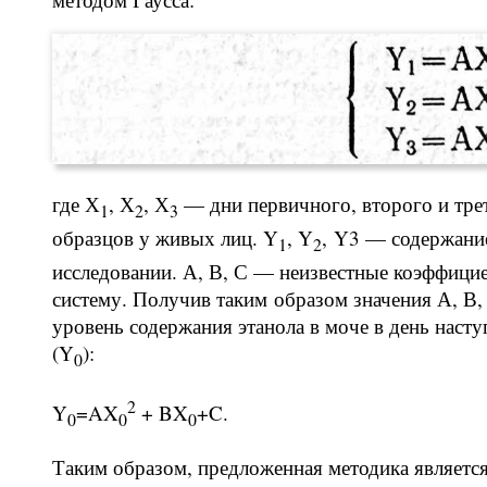
где Х
, Х
, Х
— дни первичного, второго и трет
1
2
3
образцов у живых лиц. Y
, Y
, Y3 — содержание
1
2
исследовании. А, В, С — неизвестные коэффици
систему. Получив таким образом значения А, В,
уровень содержания этанола в моче в день наст
(Y
):
0
2
Y
=AX
+ BX
+C.
0
0
0
Таким образом, предложенная методика является