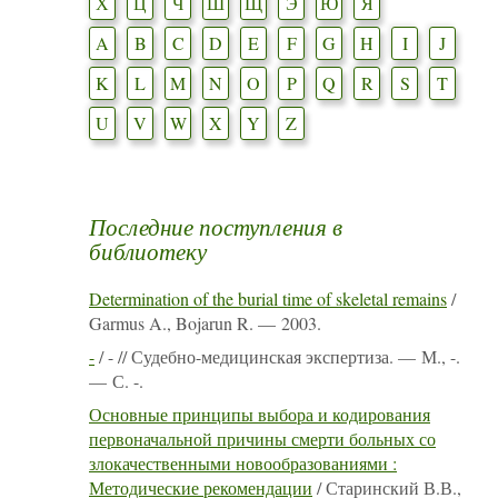
Х
Ц
Ч
Ш
Щ
Э
Ю
Я
A
B
C
D
E
F
G
H
I
J
K
L
M
N
O
P
Q
R
S
T
U
V
W
X
Y
Z
Последние поступления в
библиотеку
Determination of the burial time of skeletal remains
/
Garmus A., Bojarun R. — 2003.
-
/ - // Судебно-медицинская экспертиза. — М., -.
— С. -.
Основные принципы выбора и кодирования
первоначальной причины смерти больных со
злокачественными новообразованиями :
Методические рекомендации
/ Старинский В.В.,