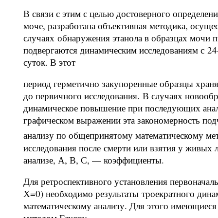
В связи с этим с целью достоверного определен
моче, разработана объективная методика, осущ
случаях обнаружения этанола в образцах мочи 
подвергаются динамическим исследованиям с 24
суток. В этот
период герметично закупоренные образцы храня
до первичного исследования. В случаях новообр
динамическое повышение при последующих анал
графическом выражении эта закономерность под
анализу по общепринятому математическому ме
исследования после смерти или взятия у живых л
анализе, А, В, С, — коэффициенты.
Для ретроспективного установления первоначаль
Х=0) необходимо результаты троекратного дина
математическому анализу. Для этого имеющиеся
методом Гаусса: