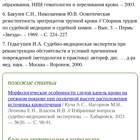
образования, НИИ гематологии и переливания крови. – 2003.
Бакулев С.Н., Николаенков Ю.В. Осмотическая
резистентность эритроцитов трупной крови // Сборник трудов
по судебной медицине и судебной химии. – Вып. 3. – Пермь:
«Звезда». – 1969. – С. 224–227.
Гедыгушев И.А. Судебно-медицинская экспертиза при
реконструкции обстоятельств и условий причинения
повреждений (методология и практика): автореф. дис. … д-ра
мед. наук. – Москва – Воронеж, 2000.
похожие статьи
Морфологические особенности следов капель крови на
снежном покрове при различной высоте расположения
источника кровотечения
/ Куча А.С., Нагорнов М.Н.,
Леонова Е.Н., Власюк И.В. // Избранные вопросы
судебно-медицинской экспертизы. — Хабаровск, 2021.
— №20. — С. 90-91.
больше материалов в каталогах