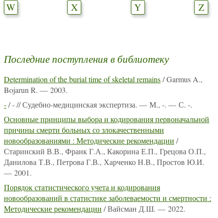
W
X
Y
Z
Последние поступления в библиотеку
Determination of the burial time of skeletal remains
/ Garmus A.,
Bojarun R. — 2003.
-
/ - // Судебно-медицинская экспертиза. — М., -. — С. -.
Основные принципы выбора и кодирования первоначальной
причины смерти больных со злокачественными
новообразованиями : Методические рекомендации
/
Старинский В.В., Франк Г.А., Какорина Е.П., Грецова О.П.,
Данилова Т.В., Петрова Г.В., Харченко Н.В., Простов Ю.И.
— 2001.
Порядок статистического учета и кодирования
новообразований в статистике заболеваемости и смертности :
Методические рекомендации
/ Вайсман Д.Ш. — 2022.