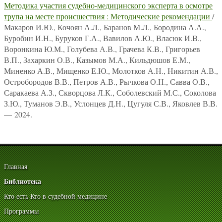
Методика участия судебно-медицинского эксперта в осмотре
трупа на месте происшествия : Методические рекомендации
/
Макаров И.Ю., Кочоян А.Л., Баранов М.Л., Бородина А.А.,
Буробин И.Н., Буруков Г.А., Вавилов А.Ю., Власюк И.В.,
Воронкина Ю.М., Голубева А.В., Грачева К.В., Григорьев
В.П., Захаркин О.В., Казымов М.А., Кильдюшов Е.М.,
Миненко А.В., Мищенко Е.Ю., Молотков А.Н., Никитин А.В.,
Остробородов В.В., Петров А.В., Рычкова О.Н., Савва О.В.,
Саракаева А.З., Скворцова Л.К., Соболевский М.С., Соколова
З.Ю., Туманов Э.В., Услонцев Д.Н., Цугуля С.В., Яковлев В.В.
— 2024.
Главная
Библиотека
Кто есть Кто в судебной медицине
Программы