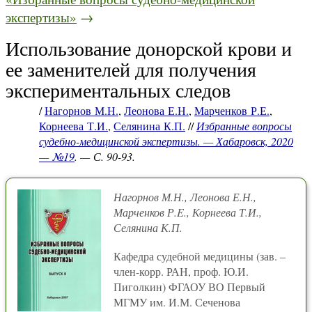
экспертизы»
→
Использование донорской крови и
ее заменителей для получения
экспериментальных следов
/
Нагорнов М.Н.
,
Леонова Е.Н.
,
Марченков Р.Е.
,
Корнеева Т.И.
,
Селянина К.П.
//
Избранные вопросы
судебно-медицинской экспертизы. — Хабаровск, 2020
— №19
. — С. 90-93.
Нагорнов М.Н., Леонова Е.Н.,
Марченков Р.E., Корнеева Т.И.,
Селянина К.П.
Кафедра судебной медицины (зав. –
член-корр. РАН, проф. Ю.И.
Пиголкин) ФГАОУ ВО Первый
МГМУ им. И.М. Сеченова