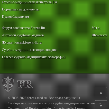
Судебно-медицинская экспертиза РФ
Нормативные документы
Правообладателям
Форум сообщества Forens.Ru
Мы в:
Литсалон судебных медиков
ВКонтакте
Журнал journal.forens-lit.ru
Судебно-медицинская энциклопедия
Галерея судебно-медицинских фотографий
▲
© 2008-2026 forens-med.ru. Все права защищены
Сообщество русскоговорящих судебно-медицинских экспертов
▼
Community of Russian-speaking forensic medical experts