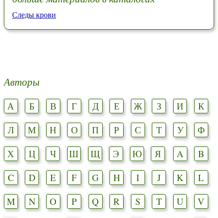
Следы крови
Авторы
А
Б
В
Г
Д
Е
Ж
З
И
К
Л
М
Н
О
П
Р
С
Т
У
Ф
Х
Ц
Ч
Ш
Щ
Э
Ю
Я
A
B
C
D
E
F
G
H
I
J
K
L
M
N
O
P
Q
R
S
T
U
V