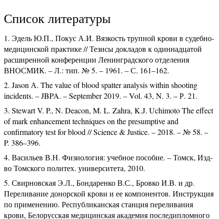
Список литературы
Эдель Ю.П., Покус А.И. Вязкость трупной крови в судебно-
медицинской практике // Тезисы докладов к одиннадцатой
расширенной конференции Ленинградского отделения
ВНОСМИК. – Л.: тип. № 5. – 1961. – С. 161–162.
Jason А. The value of blood spatter analysis within shooting
incidents. – JBPA. – September 2019. – Vol. 43, N. 3. – Р. 21.
Stewart V. P., N. Deacon, M. L. Zahra, K.J. Uchimoto The effect
of mark enhancement techniques on the presumptive and
confirmatory test for blood // Science & Justice. – 2018. – № 58. –
P. 386–396.
Васильев В.Н. Физиология: учебное пособие. – Томск, Изд-
во Томского политех. университета, 2010.
Свирновская Э.Л., Бондаренко В.С., Бровко И.В. и др.
Переливание донорской крови и ее компонентов. Инструкция
по применению. Республиканская станция переливания
крови, Белорусская медицинская академия последипломного