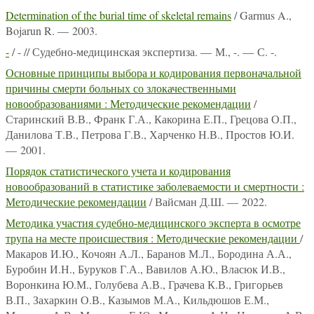
Determination of the burial time of skeletal remains
/ Garmus A.,
Bojarun R. — 2003.
-
/ - // Судебно-медицинская экспертиза. — М., -. — С. -.
Основные принципы выбора и кодирования первоначальной
причины смерти больных со злокачественными
новообразованиями : Методические рекомендации
/
Старинский В.В., Франк Г.А., Какорина Е.П., Грецова О.П.,
Данилова Т.В., Петрова Г.В., Харченко Н.В., Простов Ю.И.
— 2001.
Порядок статистического учета и кодирования
новообразований в статистике заболеваемости и смертности :
Методические рекомендации
/ Вайсман Д.Ш. — 2022.
Методика участия судебно-медицинского эксперта в осмотре
трупа на месте происшествия : Методические рекомендации
/
Макаров И.Ю., Кочоян А.Л., Баранов М.Л., Бородина А.А.,
Буробин И.Н., Буруков Г.А., Вавилов А.Ю., Власюк И.В.,
Воронкина Ю.М., Голубева А.В., Грачева К.В., Григорьев
В.П., Захаркин О.В., Казымов М.А., Кильдюшов Е.М.,