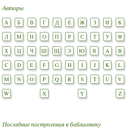
Авторы
А
Б
В
Г
Д
Е
Ж
З
И
К
Л
М
Н
О
П
Р
С
Т
У
Ф
Х
Ц
Ч
Ш
Щ
Э
Ю
Я
A
B
C
D
E
F
G
H
I
J
K
L
M
N
O
P
Q
R
S
T
U
V
W
X
Y
Z
Последние поступления в библиотеку