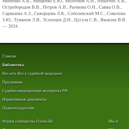
Миненко А.В., Мищенко Е.Ю., Молотков А.Н., Никитин А.В.,
Остробородов В.В., Петров А.В., Рычкова О.Н., Савва О.В.,
Саракаева А.З., Скворцова Л.К., Соболевский М.С., Соколова
З.Ю., Туманов Э.В., Услонцев Д.Н., Цугуля С.В., Яковлев В.В.
— 2024.
Главная
Библиотека
Кто есть Кто в судебной медицине
Программы
Судебно-медицинская экспертиза РФ
Нормативные документы
Правообладателям
Форум сообщества Forens.Ru
Мы в: