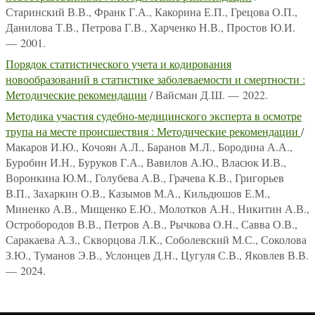
Старинский В.В., Франк Г.А., Какорина Е.П., Грецова О.П.,
Данилова Т.В., Петрова Г.В., Харченко Н.В., Простов Ю.И.
— 2001.
Порядок статистического учета и кодирования
новообразований в статистике заболеваемости и смертности :
Методические рекомендации
/ Вайсман Д.Ш. — 2022.
Методика участия судебно-медицинского эксперта в осмотре
трупа на месте происшествия : Методические рекомендации
/
Макаров И.Ю., Кочоян А.Л., Баранов М.Л., Бородина А.А.,
Буробин И.Н., Буруков Г.А., Вавилов А.Ю., Власюк И.В.,
Воронкина Ю.М., Голубева А.В., Грачева К.В., Григорьев
В.П., Захаркин О.В., Казымов М.А., Кильдюшов Е.М.,
Миненко А.В., Мищенко Е.Ю., Молотков А.Н., Никитин А.В.,
Остробородов В.В., Петров А.В., Рычкова О.Н., Савва О.В.,
Саракаева А.З., Скворцова Л.К., Соболевский М.С., Соколова
З.Ю., Туманов Э.В., Услонцев Д.Н., Цугуля С.В., Яковлев В.В.
— 2024.