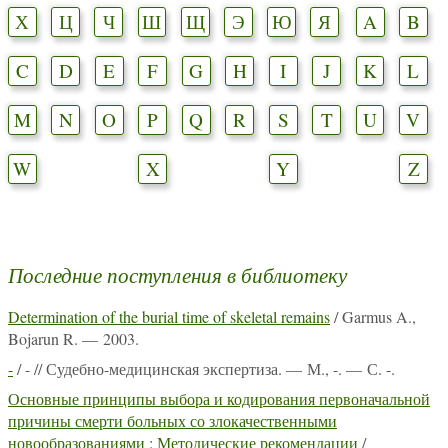
Х
Ц
Ч
Ш
Щ
Э
Ю
Я
A
B
C
D
E
F
G
H
I
J
K
L
M
N
O
P
Q
R
S
T
U
V
W
X
Y
Z
Последние поступления в библиотеку
Determination of the burial time of skeletal remains
/ Garmus A.,
Bojarun R. — 2003.
-
/ - // Судебно-медицинская экспертиза. — М., -. — С. -.
Основные принципы выбора и кодирования первоначальной
причины смерти больных со злокачественными
новообразованиями : Методические рекомендации
/