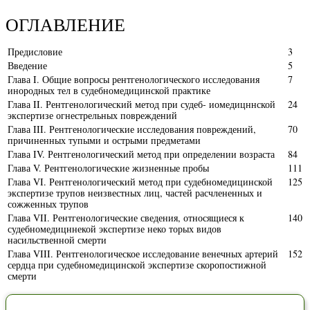
ОГЛАВЛЕНИЕ
Предисловие
3
Введение
5
Глава I. Общие вопросы рентгенологического исследования
7
инородных тел в судебномедицинской практике
Глава II. Рентгенологический метод при судеб- иомедицннской
24
экспертизе огнестрельных повреждений
Глава III. Рентгенологические исследования повреждений,
70
причиненных тупыми и острыми предметами
Глава IV. Рентгенологический метод при определении возраста
84
Глава V. Рентгенологические жизненные пробы
111
Глава VI. Рентгенологический метод при судебномедицинской
125
экспертизе трупов неизвестных лиц, частей расчлененных и
сожженных трупов
Глава VII. Рентгенологические сведения, относящиеся к
140
судебномедицннекой экспертизе неко торых видов
насильственной смерти
Глава VIII. Рентгенологическое исследование венечных артерий
152
сердца при судебномедицинской экспертизе скоропостижной
смерти