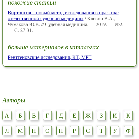
похожие статьи
Виртопсия – новый метод исследования в практике
отечественной судебной медицины
/ Клевно В.А.,
Чумакова Ю.В. // Судебная медицина. — 2019. — №2.
— С. 27-31.
больше материалов в каталогах
Рентгеновские исследования, КТ, МРТ
Авторы
А
Б
В
Г
Д
Е
Ж
З
И
К
Л
М
Н
О
П
Р
С
Т
У
Ф