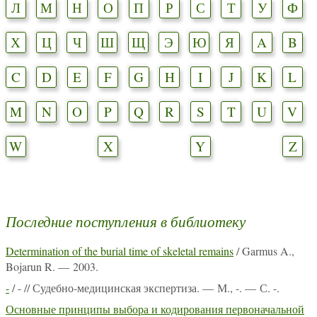
Л
М
Н
О
П
Р
С
Т
У
Ф
Х
Ц
Ч
Ш
Щ
Э
Ю
Я
A
B
C
D
E
F
G
H
I
J
K
L
M
N
O
P
Q
R
S
T
U
V
W
X
Y
Z
Последние поступления в библиотеку
Determination of the burial time of skeletal remains
/ Garmus A.,
Bojarun R. — 2003.
-
/ - // Судебно-медицинская экспертиза. — М., -. — С. -.
Основные принципы выбора и кодирования первоначальной