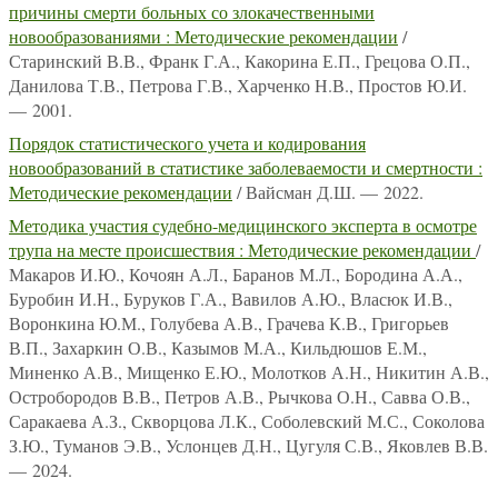
причины смерти больных со злокачественными
новообразованиями : Методические рекомендации
/
Старинский В.В., Франк Г.А., Какорина Е.П., Грецова О.П.,
Данилова Т.В., Петрова Г.В., Харченко Н.В., Простов Ю.И.
— 2001.
Порядок статистического учета и кодирования
новообразований в статистике заболеваемости и смертности :
Методические рекомендации
/ Вайсман Д.Ш. — 2022.
Методика участия судебно-медицинского эксперта в осмотре
трупа на месте происшествия : Методические рекомендации
/
Макаров И.Ю., Кочоян А.Л., Баранов М.Л., Бородина А.А.,
Буробин И.Н., Буруков Г.А., Вавилов А.Ю., Власюк И.В.,
Воронкина Ю.М., Голубева А.В., Грачева К.В., Григорьев
В.П., Захаркин О.В., Казымов М.А., Кильдюшов Е.М.,
Миненко А.В., Мищенко Е.Ю., Молотков А.Н., Никитин А.В.,
Остробородов В.В., Петров А.В., Рычкова О.Н., Савва О.В.,
Саракаева А.З., Скворцова Л.К., Соболевский М.С., Соколова
З.Ю., Туманов Э.В., Услонцев Д.Н., Цугуля С.В., Яковлев В.В.
— 2024.