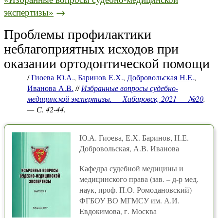
экспертизы»
→
Проблемы профилактики
неблагоприятных исходов при
оказании ортодонтической помощи
/
Гиоева Ю.А.
,
Баринов Е.Х.
,
Добровольская Н.Е.
,
Иванова А.В.
//
Избранные вопросы судебно-
медицинской экспертизы. — Хабаровск, 2021 — №20
.
— С. 42-44.
Ю.А. Гиоева, Е.Х. Баринов, Н.Е.
Добровольская, А.В. Иванова
Кафедра судебной медицины и
медицинского права (зав. – д-р мед.
наук, проф. П.О. Ромодановский)
ФГБОУ ВО МГМСУ им. А.И.
Евдокимова, г. Москва