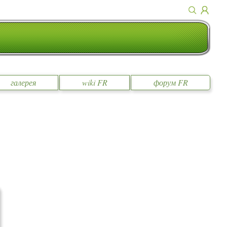
галерея
wiki FR
форум FR