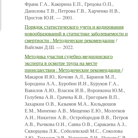
Франк Г.А., Какорина Е.П., Грецова О.П.,
Данилова Т.В., Петрова Г.В., Харченко Н.В.,
Простов Ю.И. — 2001.
Порядок статистического учета и кодирования
новообразований в статистике заболеваемости и
смертности : Методические рекомендации
/
Вайсман Д.Ш. — 2022.
Методика участия судебно-медицинского
эксперта в осмотре трупа на месте
происшествия : Методические рекомендации
/
Макаров И.Ю., Кочоян А.Л., Баранов М.Л.,
Бородина А.А., Буробин И.Н., Буруков Г.А.,
Вавилов А.Ю., Власюк И.В., Воронкина Ю.М.,
Голубева А.В., Грачева К.В., Григорьев В.П.,
Захаркин О.В., Казымов М.А., Кильдюшов
Е.М., Миненко А.В., Мищенко Е.Ю., Молотков
А.Н., Никитин А.В., Остробородов В.В., Петров
А.В., Рычкова О.Н., Савва О.В., Саракаева А.З.,
Скворцова Л.К., Соболевский М.С., Соколова
З.Ю., Туманов Э.В., Услонцев Д.Н., Цугуля С.В.,