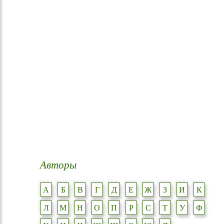
Авторы
А
Б
В
Г
Д
Е
Ж
З
И
К
Л
М
Н
О
П
Р
С
Т
У
Ф