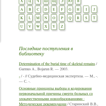
Х
Ц
Ч
Ш
Щ
Э
Ю
Я
A
B
C
D
E
F
G
H
I
J
K
L
M
N
O
P
Q
R
S
T
U
V
W
X
Y
Z
Последние поступления в
библиотеку
Determination of the burial time of skeletal remains
/
Garmus A., Bojarun R. — 2003.
-
/ - // Судебно-медицинская экспертиза. — М., -.
— С. -.
Основные принципы выбора и кодирования
первоначальной причины смерти больных со
злокачественными новообразованиями :
Методические рекомендации
/ Старинский В.В.,