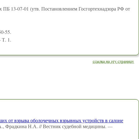
х ПБ 13-07-01 (утв. Постановлением Госгортехнадзора РФ от
50-55.
 Т. 1.
ссылка на эту страницу
их от взрыва оболочечных взрывных устройств в салоне
А., Фрадкина Н.А. // Вестник судебной медицины. —