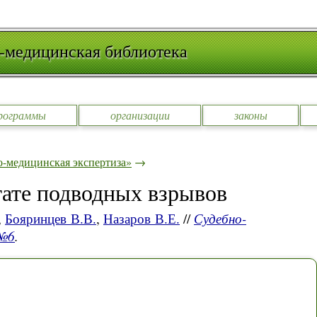
-медицинская библиотека
рограммы
организации
законы
-медицинская экспертиза»
→
тате подводных взрывов
,
Бояринцев В.В.
,
Назаров В.Е.
//
Судебно-
 №6
.