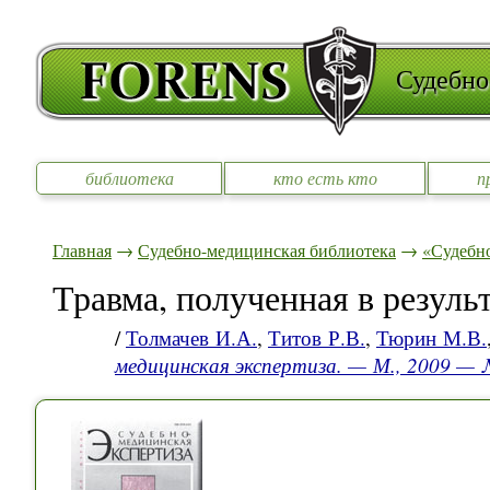
Судебно
библиотека
кто есть кто
п
Главная
→
Судебно-медицинская библиотека
→
«Судебно
Травма, полученная в резуль
/
Толмачев И.А.
,
Титов Р.В.
,
Тюрин М.В.
медицинская экспертиза. — М., 2009 —