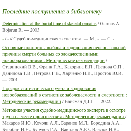
Последние поступления в библиотеку
Determination of the burial time of skeletal remains
/ Garmus A.,
Bojarun R. — 2003.
-
/ - // Судебно-медицинская экспертиза. — М., -. — С. -.
Основные принципы выбора и кодирования первоначальной
причины смерти больных со злокачественными
новообразованиями : Методические рекомендации
/
Старинский В.В., Франк Г.А., Какорина Е.П., Грецова О.П.,
Данилова Т.В., Петрова Г.В., Харченко Н.В., Простов Ю.И.
— 2001.
Порядок статистического учета и кодирования
новообразований в статистике заболеваемости и смертности :
Методические рекомендации
/ Вайсман Д.Ш. — 2022.
Методика участия судебно-медицинского эксперта в осмотре
трупа на месте происшествия : Методические рекомендации
/
Макаров И.Ю., Кочоян А.Л., Баранов М.Л., Бородина А.А.,
Буробин И.Н., Буруков Г.А., Вавилов А.Ю., Власюк И.В.,