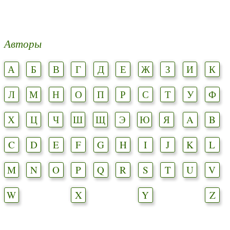
Авторы
А
Б
В
Г
Д
Е
Ж
З
И
К
Л
М
Н
О
П
Р
С
Т
У
Ф
Х
Ц
Ч
Ш
Щ
Э
Ю
Я
A
B
C
D
E
F
G
H
I
J
K
L
M
N
O
P
Q
R
S
T
U
V
W
X
Y
Z