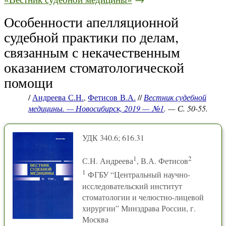
Особенности апелляционной
судебной практики по делам,
связанным с некачественным
оказанием стоматологической
помощи
/
Андреева С.Н.
,
Фетисов В.А.
//
Вестник судебной
медицины. — Новосибирск, 2019 — №1
. — С. 50-55.
УДК 340.6; 616.31
1
2
С.Н. Андреева
, В.А. Фетисов
1
ФГБУ “Центральный научно-
исследовательский институт
стоматологии и челюстно-лицевой
хирургии” Минздрава России, г.
Москва