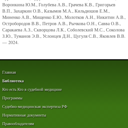
Воронкина Ю.М., Голубева А.В., Грачева К.В., Григорьев
В.П., Захаркин О.В., Казымов М.А., Кильдюшов Е.М.,
Миненко А.В., Мищенко Е.Ю., Молотков А.Н., Никитин А.В.,
Остробородов В.В., Петров А.В., Рычкова О.Н., Савва О.В.,
Саракаева А.З., Скворцова Л.К., Соболевский М.С., Соколова
З.Ю., Туманов Э.В., Услонцев Д.Н., Цугуля С.В., Яковлев В.В.
— 2024.
Главная
Библиотека
Кто есть Кто в судебной медицине
Программы
Судебно-медицинская экспертиза РФ
Нормативные документы
Правообладателям