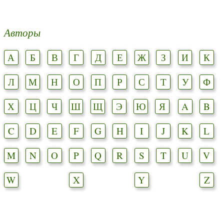
Авторы
А
Б
В
Г
Д
Е
Ж
З
И
К
Л
М
Н
О
П
Р
С
Т
У
Ф
Х
Ц
Ч
Ш
Щ
Э
Ю
Я
A
B
C
D
E
F
G
H
I
J
K
L
M
N
O
P
Q
R
S
T
U
V
W
X
Y
Z