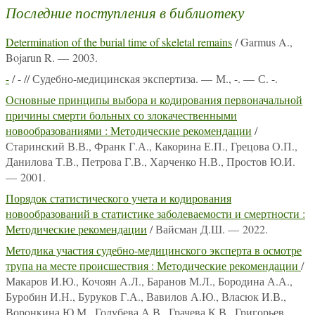
Последние поступления в библиотеку
Determination of the burial time of skeletal remains
/ Garmus A.,
Bojarun R. — 2003.
-
/ - // Судебно-медицинская экспертиза. — М., -. — С. -.
Основные принципы выбора и кодирования первоначальной
причины смерти больных со злокачественными
новообразованиями : Методические рекомендации
/
Старинский В.В., Франк Г.А., Какорина Е.П., Грецова О.П.,
Данилова Т.В., Петрова Г.В., Харченко Н.В., Простов Ю.И.
— 2001.
Порядок статистического учета и кодирования
новообразований в статистике заболеваемости и смертности :
Методические рекомендации
/ Вайсман Д.Ш. — 2022.
Методика участия судебно-медицинского эксперта в осмотре
трупа на месте происшествия : Методические рекомендации
/
Макаров И.Ю., Кочоян А.Л., Баранов М.Л., Бородина А.А.,
Буробин И.Н., Буруков Г.А., Вавилов А.Ю., Власюк И.В.,
Воронкина Ю.М., Голубева А.В., Грачева К.В., Григорьев