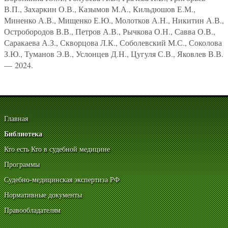
В.П., Захаркин О.В., Казымов М.А., Кильдюшов Е.М.,
Миненко А.В., Мищенко Е.Ю., Молотков А.Н., Никитин А.В.,
Остробородов В.В., Петров А.В., Рычкова О.Н., Савва О.В.,
Саракаева А.З., Скворцова Л.К., Соболевский М.С., Соколова
З.Ю., Туманов Э.В., Услонцев Д.Н., Цугуля С.В., Яковлев В.В.
— 2024.
Главная
Библиотека
Кто есть Кто в судебной медицине
Программы
Судебно-медицинская экспертиза РФ
Нормативные документы
Правообладателям