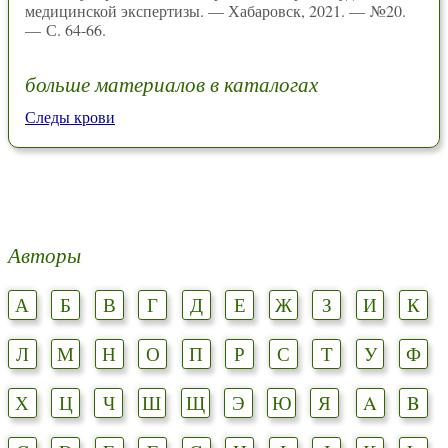
медицинской экспертизы. — Хабаровск, 2021. — №20.
— С. 64-66.
больше материалов в каталогах
Следы крови
Авторы
А
Б
В
Г
Д
Е
Ж
З
И
К
Л
М
Н
О
П
Р
С
Т
У
Ф
Х
Ц
Ч
Ш
Щ
Э
Ю
Я
A
B