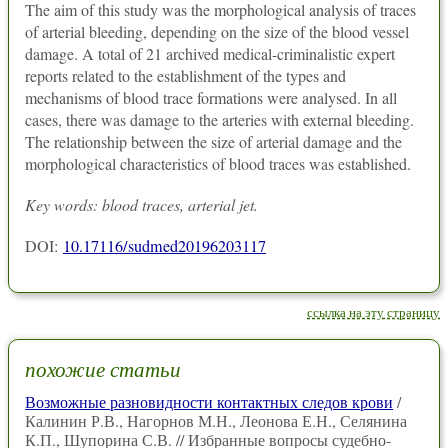
The aim of this study was the morphological analysis of traces
of arterial bleeding, depending on the size of the blood vessel
damage. A total of 21 archived medical-criminalistic expert
reports related to the establishment of the types and
mechanisms of blood trace formations were analysed. In all
cases, there was damage to the arteries with external bleeding.
The relationship between the size of arterial damage and the
morphological characteristics of blood traces was established.
Key words: blood traces, arterial jet.
DOI:
10.17116/sudmed20196203117
ссылка на эту страницу
похожие статьи
Возможные разновидности контактных следов крови
/
Калинин Р.В., Нагорнов М.Н., Леонова Е.Н., Селянина
К.П., Шупорина С.В. // Избранные вопросы судебно-