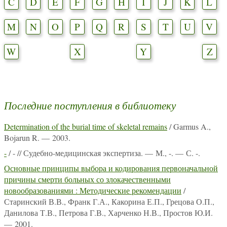
C
D
E
F
G
H
I
J
K
L
M
N
O
P
Q
R
S
T
U
V
W
X
Y
Z
Последние поступления в библиотеку
Determination of the burial time of skeletal remains
/ Garmus A.,
Bojarun R. — 2003.
-
/ - // Судебно-медицинская экспертиза. — М., -. — С. -.
Основные принципы выбора и кодирования первоначальной
причины смерти больных со злокачественными
новообразованиями : Методические рекомендации
/
Старинский В.В., Франк Г.А., Какорина Е.П., Грецова О.П.,
Данилова Т.В., Петрова Г.В., Харченко Н.В., Простов Ю.И.
— 2001.