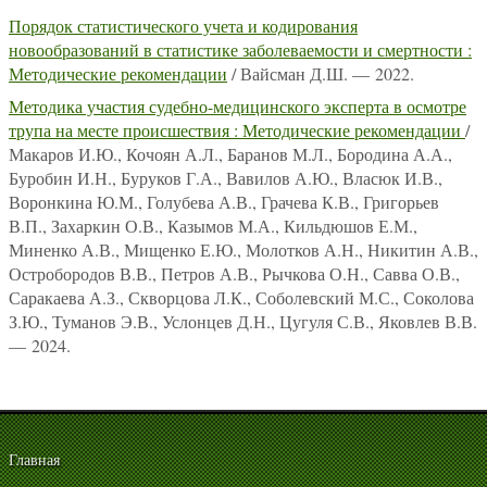
Порядок статистического учета и кодирования
новообразований в статистике заболеваемости и смертности :
Методические рекомендации
/ Вайсман Д.Ш. — 2022.
Методика участия судебно-медицинского эксперта в осмотре
трупа на месте происшествия : Методические рекомендации
/
Макаров И.Ю., Кочоян А.Л., Баранов М.Л., Бородина А.А.,
Буробин И.Н., Буруков Г.А., Вавилов А.Ю., Власюк И.В.,
Воронкина Ю.М., Голубева А.В., Грачева К.В., Григорьев
В.П., Захаркин О.В., Казымов М.А., Кильдюшов Е.М.,
Миненко А.В., Мищенко Е.Ю., Молотков А.Н., Никитин А.В.,
Остробородов В.В., Петров А.В., Рычкова О.Н., Савва О.В.,
Саракаева А.З., Скворцова Л.К., Соболевский М.С., Соколова
З.Ю., Туманов Э.В., Услонцев Д.Н., Цугуля С.В., Яковлев В.В.
— 2024.
Главная