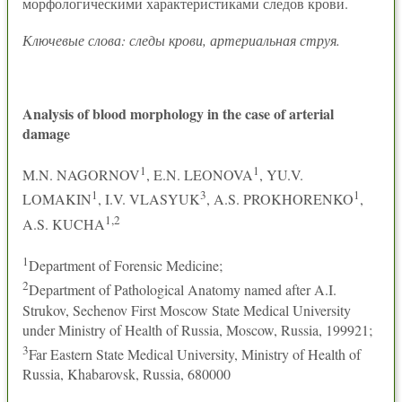
морфологическими характеристиками следов крови.
Ключевые слова: следы крови, артериальная струя.
Analysis of blood morphology in the case of arterial
damage
1
1
M.N. NAGORNOV
, E.N. LEONOVA
, YU.V.
1
3
1
LOMAKIN
, I.V. VLASYUK
, A.S. PROKHORENKO
,
1,2
A.S. KUCHA
1
Department of Forensic Medicine;
2
Department of Pathological Anatomy named after A.I.
Strukov, Sechenov First Moscow State Medical University
under Ministry of Health of Russia, Moscow, Russia, 199921;
3
Far Eastern State Medical University, Ministry of Health of
Russia, Khabarovsk, Russia, 680000