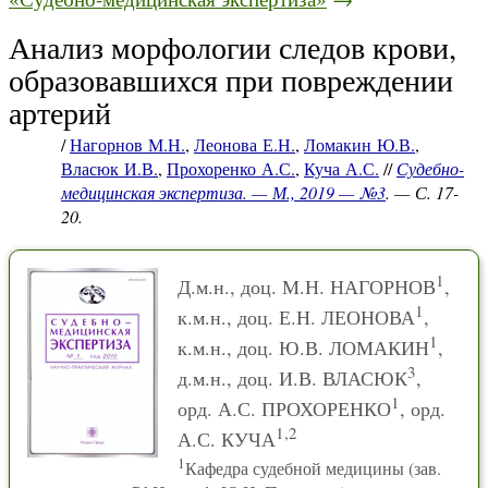
Анализ морфологии следов крови,
образовавшихся при повреждении
артерий
/
Нагорнов М.Н.
,
Леонова Е.Н.
,
Ломакин Ю.В.
,
Власюк И.В.
,
Прохоренко А.С.
,
Куча А.С.
//
Судебно-
медицинская экспертиза. — М., 2019 — №3
. — С. 17-
20.
1
Д.м.н., доц. М.Н. НАГОРНОВ
,
1
к.м.н., доц. Е.Н. ЛЕОНОВА
,
1
к.м.н., доц. Ю.В. ЛОМАКИН
,
3
д.м.н., доц. И.В. ВЛАСЮК
,
1
орд. А.С. ПРОХОРЕНКО
, орд.
1,2
А.С. КУЧА
1
Кафедра судебной медицины (зав.