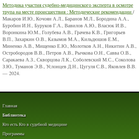
Методика участия судебно-медицинского эксперта в осмотре
трупа на месте происшествия : Методические рекомендации
/
Макаров И.Ю., Кочоян А.Л., Баранов М.Л., Бородина А.А.,
Буробин И.Н., Буруков Г.А., Вавилов А.Ю., Власюк И.В.,
Воронкина Ю.М., Голубева А.В., Грачева К.В., Григорьев
В.П., Захаркин О.В., Казымов М.А., Кильдюшов Е.М.,
Миненко А.В., Мищенко Е.Ю., Молотков А.Н., Никитин А.В.,
Остробородов В.В., Петров А.В., Рычкова О.Н., Савва О.В.,
Саракаева А.З., Скворцова Л.К., Соболевский М.С., Соколова
З.Ю., Туманов Э.В., Услонцев Д.Н., Цугуля С.В., Яковлев В.В.
— 2024.
Главная
Библиотека
Кто есть Кто в судебной медицине
Программы