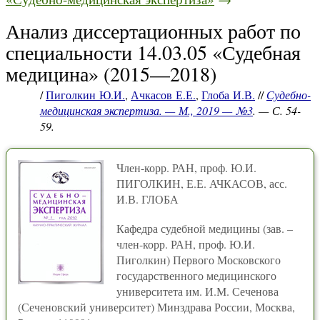
Анализ диссертационных работ по
специальности 14.03.05 «Судебная
медицина» (2015—2018)
/
Пиголкин Ю.И.
,
Ачкасов Е.Е.
,
Глоба И.В.
//
Судебно-
медицинская экспертиза. — М., 2019 — №3
. — С. 54-
59.
Член-корр. РАН, проф. Ю.И.
ПИГОЛКИН, Е.Е. АЧКАСОВ, асс.
И.В. ГЛОБА
Кафедра судебной медицины (зав. –
член-корр. РАН, проф. Ю.И.
Пиголкин) Первого Московского
государственного медицинского
университета им. И.М. Сеченова
(Сеченовский университет) Минздрава России, Москва,