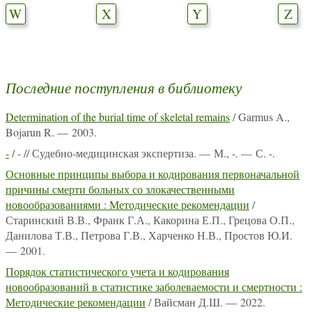
W
X
Y
Z
Последние поступления в библиотеку
Determination of the burial time of skeletal remains
/ Garmus A.,
Bojarun R. — 2003.
-
/ - // Судебно-медицинская экспертиза. — М., -. — С. -.
Основные принципы выбора и кодирования первоначальной
причины смерти больных со злокачественными
новообразованиями : Методические рекомендации
/
Старинский В.В., Франк Г.А., Какорина Е.П., Грецова О.П.,
Данилова Т.В., Петрова Г.В., Харченко Н.В., Простов Ю.И.
— 2001.
Порядок статистического учета и кодирования
новообразований в статистике заболеваемости и смертности :
Методические рекомендации
/ Вайсман Д.Ш. — 2022.