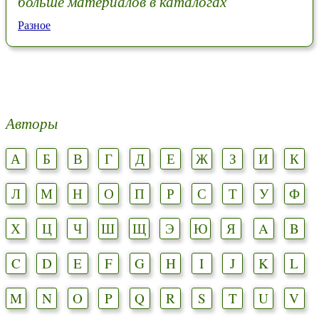
больше материалов в каталогах
Разное
Авторы
А
Б
В
Г
Д
Е
Ж
З
И
К
Л
М
Н
О
П
Р
С
Т
У
Ф
Х
Ц
Ч
Ш
Щ
Э
Ю
Я
A
B
C
D
E
F
G
H
I
J
K
L
M
N
O
P
Q
R
S
T
U
V