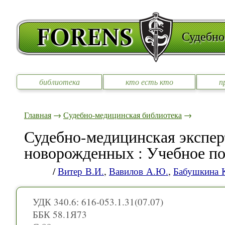
Судебно
библиотека
кто есть кто
п
Главная
→
Судебно-медицинская библиотека
→
Судебно-медицинская экспер
новорожденных : Учебное п
/
Витер В.И.
,
Вавилов А.Ю.
,
Бабушкина 
УДК 340.6: 616-053.1.31(07.07)
ББК 58.1Я73