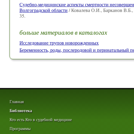
Судебно-медицинские аспекты смертности несовершен
Волгоградской области
/ Ковалева О.И., Барканов В.Б.
35.
больше материалов в каталогах
Исследование трупов новорожденных
Беременность, роды, послеродовой и перинатальный п
Главная
Библиотека
Кто есть Кто в судебной медицине
Программы