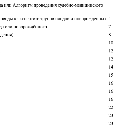
да или Алгоритм проведения судебно-медицинского
Поводы к экспертизе трупов плодов и новорожденных
4
да или новорождённого
7
дения)
8
10
и
12
12
14
15
16
16
16
22
23
23