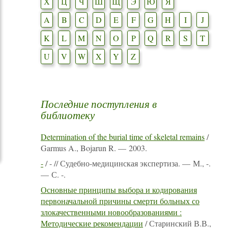
Х
Ц
Ч
Ш
Щ
Э
Ю
Я
A
B
C
D
E
F
G
H
I
J
K
L
M
N
O
P
Q
R
S
T
U
V
W
X
Y
Z
Последние поступления в
библиотеку
Determination of the burial time of skeletal remains
/
Garmus A., Bojarun R. — 2003.
-
/ - // Судебно-медицинская экспертиза. — М., -.
— С. -.
Основные принципы выбора и кодирования
первоначальной причины смерти больных со
злокачественными новообразованиями :
Методические рекомендации
/ Старинский В.В.,