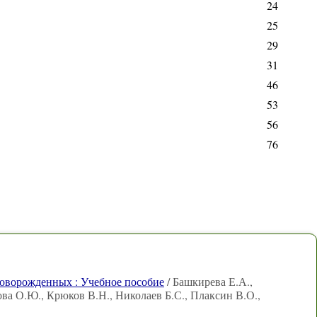
24
25
29
31
46
53
56
76
новорожденных : Учебное пособие
/ Башкирева Е.А.,
ва О.Ю., Крюков В.Н., Николаев Б.С., Плаксин В.О.,