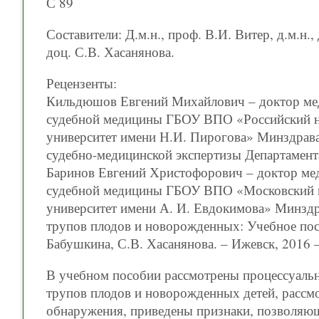
С 89
Составители: Д.м.н., проф. В.И. Витер, д.м.н.,
доц. С.В. Хасанянова.
Рецензенты:
Кильдюшов Евгений Михайлович – доктор мед
судебной медицины ГБОУ ВПО «Российский н
университет имени Н.И. Пирогова» Минздрав
судебно-медицинской экспертизы Департамент
Баринов Евгений Христофорович – доктор мед
судебной медицины ГБОУ ВПО «Московский г
университет имени А. И. Евдокимова» Минздр
трупов плодов и новорожденных: Учебное посо
Бабушкина, С.В. Хасанянова. – Ижевск, 2016 –
В учебном пособии рассмотрены процессуаль
трупов плодов и новорожденных детей, рассмо
обнаружения, приведены признаки, позволяющ