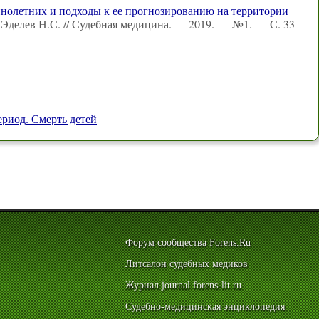
нолетних и подходы к ее прогнозированию на территории
, Эделев Н.С. // Судебная медицина. — 2019. — №1. — С. 33-
ериод. Смерть детей
Форум сообщества Forens.Ru
Литсалон судебных медиков
Журнал journal.forens-lit.ru
Судебно-медицинская энциклопедия