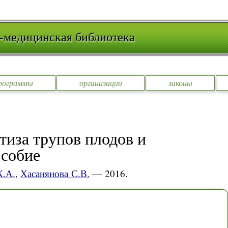
-медицинская библиотека
рограммы
организации
законы
тиза трупов плодов и
особие
К.А.
,
Хасанянова С.В.
— 2016.