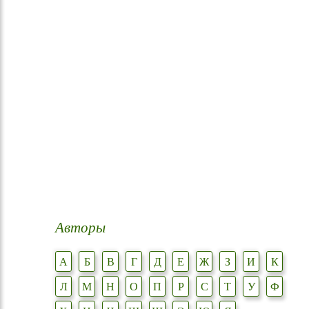
Авторы
А
Б
В
Г
Д
Е
Ж
З
И
К
Л
М
Н
О
П
Р
С
Т
У
Ф