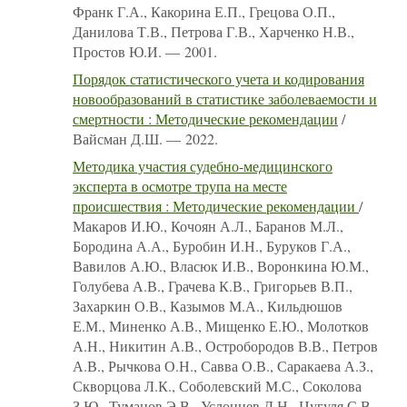
Франк Г.А., Какорина Е.П., Грецова О.П.,
Данилова Т.В., Петрова Г.В., Харченко Н.В.,
Простов Ю.И. — 2001.
Порядок статистического учета и кодирования
новообразований в статистике заболеваемости и
смертности : Методические рекомендации
/
Вайсман Д.Ш. — 2022.
Методика участия судебно-медицинского
эксперта в осмотре трупа на месте
происшествия : Методические рекомендации
/
Макаров И.Ю., Кочоян А.Л., Баранов М.Л.,
Бородина А.А., Буробин И.Н., Буруков Г.А.,
Вавилов А.Ю., Власюк И.В., Воронкина Ю.М.,
Голубева А.В., Грачева К.В., Григорьев В.П.,
Захаркин О.В., Казымов М.А., Кильдюшов
Е.М., Миненко А.В., Мищенко Е.Ю., Молотков
А.Н., Никитин А.В., Остробородов В.В., Петров
А.В., Рычкова О.Н., Савва О.В., Саракаева А.З.,
Скворцова Л.К., Соболевский М.С., Соколова
З.Ю., Туманов Э.В., Услонцев Д.Н., Цугуля С.В.,