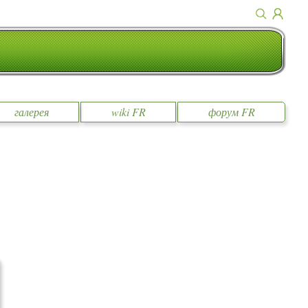
галерея
wiki FR
форум FR