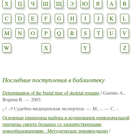
Х
Ц
Ч
Ш
Щ
Э
Ю
Я
A
B
C
D
E
F
G
H
I
J
K
L
M
N
O
P
Q
R
S
T
U
V
W
X
Y
Z
Последние поступления в библиотеку
Determination of the burial time of skeletal remains
/ Garmus A.,
Bojarun R. — 2003.
-
/ - // Судебно-медицинская экспертиза. — М., -. — С. -.
Основные принципы выбора и кодирования первоначальной
причины смерти больных со злокачественными
новообразованиями : Методические рекомендации
/