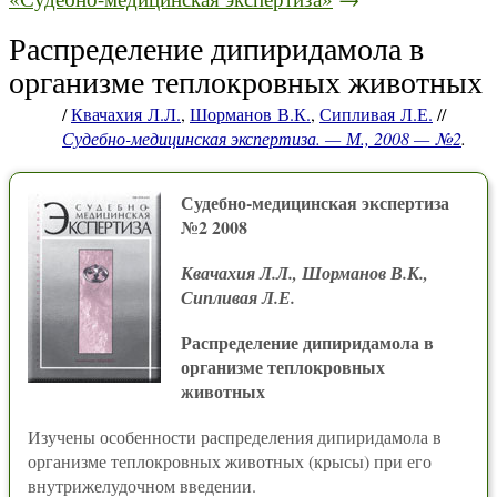
Распределение дипиридамола в
организме теплокровных животных
/
Квачахия Л.Л.
,
Шорманов В.К.
,
Сипливая Л.Е.
//
Судебно-медицинская экспертиза. — М., 2008 — №2
.
Судебно-медицинская экспертиза
№2 2008
Квачахия Л.Л., Шорманов В.К.,
Сипливая Л.Е.
Распределение дипиридамола в
организме теплокровных
животных
Изучены особенности распределения дипиридамола в
организме теплокровных животных (крысы) при его
внутрижелудочном введении.