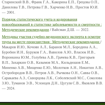
Старинский В.В., Франк Г.А., Какорина Е.П., Грецова О.П.,
Данилова Т.В., Петрова Г.В., Харченко Н.В., Простов Ю.И.
— 2001.
Порядок статистического учета и кодирования
новообразований в статистике заболеваемости и смертности :
Методические рекомендации
/ Вайсман Д.Ш. — 2022.
Методика участия судебно-медицинского эксперта в осмотре
трупа на месте происшествия : Методические рекомендации
/
Макаров И.Ю., Кочоян А.Л., Баранов М.Л., Бородина А.А.,
Буробин И.Н., Буруков Г.А., Вавилов А.Ю., Власюк И.В.,
Воронкина Ю.М., Голубева А.В., Грачева К.В., Григорьев
В.П., Захаркин О.В., Казымов М.А., Кильдюшов Е.М.,
Миненко А.В., Мищенко Е.Ю., Молотков А.Н., Никитин А.В.,
Остробородов В.В., Петров А.В., Рычкова О.Н., Савва О.В.,
Саракаева А.З., Скворцова Л.К., Соболевский М.С., Соколова
З.Ю., Туманов Э.В., Услонцев Д.Н., Цугуля С.В., Яковлев В.В.
— 2024.