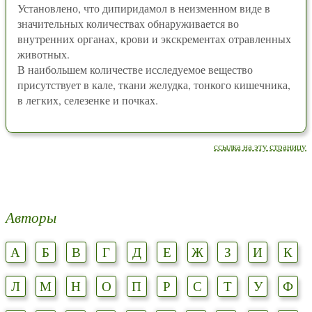
Установлено, что дипиридамол в неизменном виде в
значительных количествах обнаруживается во
внутренних органах, крови и экскрементах отравленных
животных.
В наибольшем количестве исследуемое вещество
присутствует в кале, ткани желудка, тонкого кишечника,
в легких, селезенке и почках.
ссылка на эту страницу
Авторы
А
Б
В
Г
Д
Е
Ж
З
И
К
Л
М
Н
О
П
Р
С
Т
У
Ф