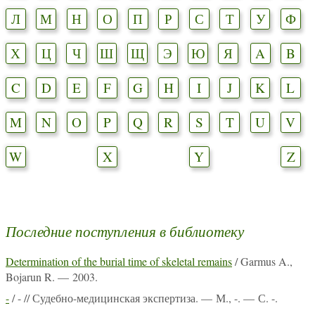
Л
М
Н
О
П
Р
С
Т
У
Ф
Х
Ц
Ч
Ш
Щ
Э
Ю
Я
A
B
C
D
E
F
G
H
I
J
K
L
M
N
O
P
Q
R
S
T
U
V
W
X
Y
Z
Последние поступления в библиотеку
Determination of the burial time of skeletal remains
/ Garmus A.,
Bojarun R. — 2003.
-
/ - // Судебно-медицинская экспертиза. — М., -. — С. -.