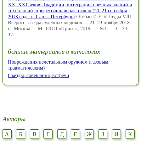
XX–XXI веков: Традиции, интеграция научных знаний и
технологий, профессиональная этика» (20–21 сентября
2018 года, г. Санкт-Петербург)
/ Лобан И.Е. // Труды VIII
Всеросс. съезда судебных медиков ..., 21–23 ноября 2018
г., Москва — М.: ООО «Принт», 2019. — №1. — С. 34-
37.
больше материалов в каталогах
Повреждения нелетальным оружием (газовым,
травматическим)
Съезды, совещания, встречи
Авторы
А
Б
В
Г
Д
Е
Ж
З
И
К