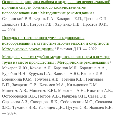
Основные принципы выбора и кодирования первоначальной
причины смерти больных со злокачественными
новообразованиями : Методические рекомендации
/
Старинский В.В., Франк Г.А., Какорина Е.П., Грецова О.П.,
Данилова Т.В., Петрова Г.В., Харченко Н.В., Простов Ю.И.
— 2001.
Порядок статистического учета и кодирования
новообразований в статистике заболеваемости и смертности :
Методические рекомендации
/ Вайсман Д.Ш. — 2022.
Методика участия судебно-медицинского эксперта в осмотре
трупа на месте происшествия : Методические рекомендации
/
Макаров И.Ю., Кочоян А.Л., Баранов М.Л., Бородина А.А.,
Буробин И.Н., Буруков Г.А., Вавилов А.Ю., Власюк И.В.,
Воронкина Ю.М., Голубева А.В., Грачева К.В., Григорьев
В.П., Захаркин О.В., Казымов М.А., Кильдюшов Е.М.,
Миненко А.В., Мищенко Е.Ю., Молотков А.Н., Никитин А.В.,
Остробородов В.В., Петров А.В., Рычкова О.Н., Савва О.В.,
Саракаева А.З., Скворцова Л.К., Соболевский М.С., Соколова
З.Ю., Туманов Э.В., Услонцев Д.Н., Цугуля С.В., Яковлев В.В.
— 2024.