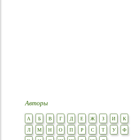
Авторы
А
Б
В
Г
Д
Е
Ж
З
И
К
Л
М
Н
О
П
Р
С
Т
У
Ф