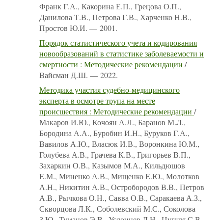
Франк Г.А., Какорина Е.П., Грецова О.П.,
Данилова Т.В., Петрова Г.В., Харченко Н.В.,
Простов Ю.И. — 2001.
Порядок статистического учета и кодирования
новообразований в статистике заболеваемости и
смертности : Методические рекомендации
/
Вайсман Д.Ш. — 2022.
Методика участия судебно-медицинского
эксперта в осмотре трупа на месте
происшествия : Методические рекомендации
/
Макаров И.Ю., Кочоян А.Л., Баранов М.Л.,
Бородина А.А., Буробин И.Н., Буруков Г.А.,
Вавилов А.Ю., Власюк И.В., Воронкина Ю.М.,
Голубева А.В., Грачева К.В., Григорьев В.П.,
Захаркин О.В., Казымов М.А., Кильдюшов
Е.М., Миненко А.В., Мищенко Е.Ю., Молотков
А.Н., Никитин А.В., Остробородов В.В., Петров
А.В., Рычкова О.Н., Савва О.В., Саракаева А.З.,
Скворцова Л.К., Соболевский М.С., Соколова
З.Ю., Туманов Э.В., Услонцев Д.Н., Цугуля С.В.,