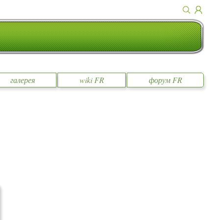
галерея
wiki FR
форум FR