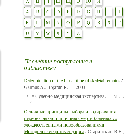
Х
Ц
Ч
Ш
Щ
Э
Ю
Я
A
B
C
D
E
F
G
H
I
J
K
L
M
N
O
P
Q
R
S
T
U
V
W
X
Y
Z
Последние поступления в
библиотеку
Determination of the burial time of skeletal remains
/
Garmus A., Bojarun R. — 2003.
-
/ - // Судебно-медицинская экспертиза. — М., -.
— С. -.
Основные принципы выбора и кодирования
первоначальной причины смерти больных со
злокачественными новообразованиями :
Методические рекомендации
/ Старинский В.В.,