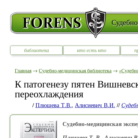
Судебно
библиотека
кто есть кто
п
Главная
→
Судебно-медицинская библиотека
→
«Судебно
К патогенезу пятен Вишневск
переохлаждения
/
Плющева Т.В.
,
Алисиевич В.И.
//
Судеб
Судебно-медицинская экспе
Плющева Т. В., Алисиевич В