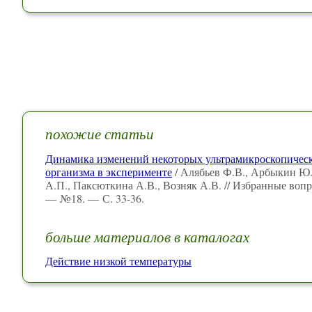
похожие статьи
Динамика изменений некоторых ультрамикроскопическ
организма в эксперименте
/ Алябьев Ф.В., Арбыкин Ю.А
А.П., Паксюткина А.В., Возняк А.В. // Избранные воп
— №18. — С. 33-36.
больше материалов в каталогах
Действие низкой температуры