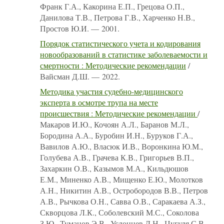
Франк Г.А., Какорина Е.П., Грецова О.П.,
Данилова Т.В., Петрова Г.В., Харченко Н.В.,
Простов Ю.И. — 2001.
Порядок статистического учета и кодирования
новообразований в статистике заболеваемости и
смертности : Методические рекомендации
/
Вайсман Д.Ш. — 2022.
Методика участия судебно-медицинского
эксперта в осмотре трупа на месте
происшествия : Методические рекомендации
/
Макаров И.Ю., Кочоян А.Л., Баранов М.Л.,
Бородина А.А., Буробин И.Н., Буруков Г.А.,
Вавилов А.Ю., Власюк И.В., Воронкина Ю.М.,
Голубева А.В., Грачева К.В., Григорьев В.П.,
Захаркин О.В., Казымов М.А., Кильдюшов
Е.М., Миненко А.В., Мищенко Е.Ю., Молотков
А.Н., Никитин А.В., Остробородов В.В., Петров
А.В., Рычкова О.Н., Савва О.В., Саракаева А.З.,
Скворцова Л.К., Соболевский М.С., Соколова
З.Ю., Туманов Э.В., Услонцев Д.Н., Цугуля С.В.,