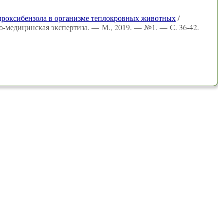
гидроксибензола в организме теплокровных животных
/
о-медицинская экспертиза. — М., 2019. — №1. — С. 36-42.