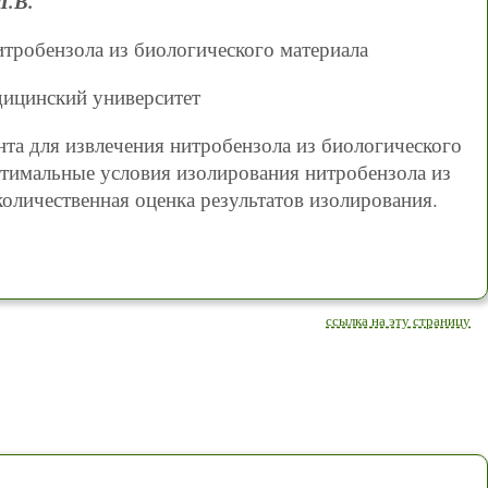
Л.В.
тробензола из биологического материала
дицинский университет
нта для извлечения нитробензола из биологического
птимальные условия изолирования нитробензола из
количественная оценка результатов изолирования.
ссылка на эту страницу