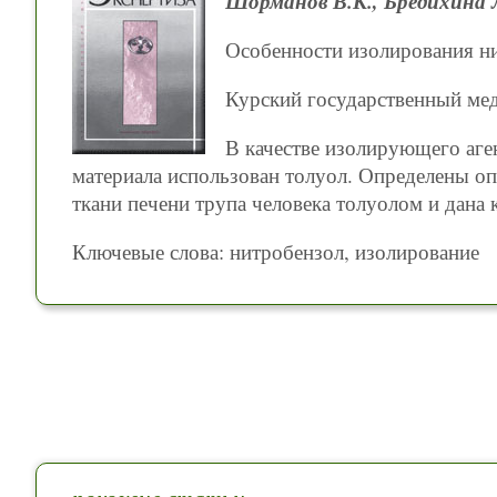
Шорманов В.К., Бредихина 
Особенности изолирования ни
Курский государственный ме
В качестве изолирующего аге
материала использован толуол. Определены о
ткани печени трупа человека толуолом и дана 
Ключевые слова: нитробензол, изолирование