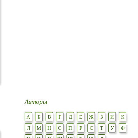
Авторы
А
Б
В
Г
Д
Е
Ж
З
И
К
Л
М
Н
О
П
Р
С
Т
У
Ф