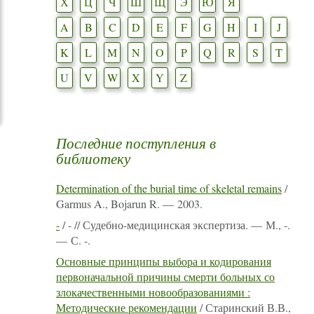
Х
Ц
Ч
Ш
Щ
Э
Ю
Я
A
B
C
D
E
F
G
H
I
J
K
L
M
N
O
P
Q
R
S
T
U
V
W
X
Y
Z
Последние поступления в
библиотеку
Determination of the burial time of skeletal remains
/
Garmus A., Bojarun R. — 2003.
-
/ - // Судебно-медицинская экспертиза. — М., -.
— С. -.
Основные принципы выбора и кодирования
первоначальной причины смерти больных со
злокачественными новообразованиями :
Методические рекомендации
/ Старинский В.В.,