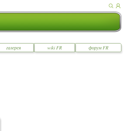
галерея
wiki FR
форум FR