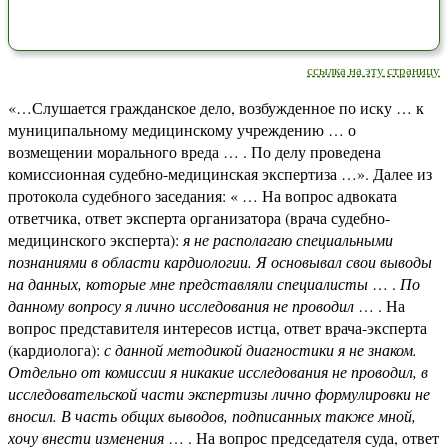
ссылка на эту страницу
«…Слушается гражданское дело, возбужденное по иску … к
муниципальному медицинскому учреждению … о
возмещении морального вреда … . По делу проведена
комиссионная судебно-медицинская экспертиза …». Далее из
протокола судебного заседания: « … На вопрос адвоката
ответчика, ответ эксперта организатора (врача судебно-
медицинского эксперта):
я не располагаю специальными
познаниями в области кардиологии. Я основывал свои выводы
на данных, которые мне представляли специалисты
… .
По
данному вопросу я лично исследования не проводил
… . На
вопрос представителя интересов истца, ответ врача-эксперта
(кардиолога):
с данной методикой диагностики я не знаком.
Отдельно от комиссии я никакие исследования не проводил, в
исследовательской части экспертизы лично формулировки не
вносил. В часть общих выводов, подписанных также мной,
хочу внести изменения
… . На вопрос председателя суда, ответ