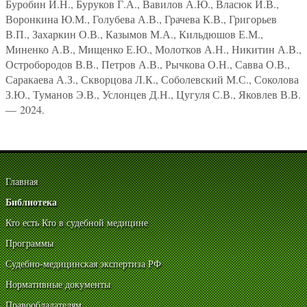
Буробин И.Н., Буруков Г.А., Вавилов А.Ю., Власюк И.В.,
Воронкина Ю.М., Голубева А.В., Грачева К.В., Григорьев
В.П., Захаркин О.В., Казымов М.А., Кильдюшов Е.М.,
Миненко А.В., Мищенко Е.Ю., Молотков А.Н., Никитин А.В.,
Остробородов В.В., Петров А.В., Рычкова О.Н., Савва О.В.,
Саракаева А.З., Скворцова Л.К., Соболевский М.С., Соколова
З.Ю., Туманов Э.В., Услонцев Д.Н., Цугуля С.В., Яковлев В.В.
— 2024.
Главная
Библиотека
Кто есть Кто в судебной медицине
Программы
Судебно-медицинская экспертиза РФ
Нормативные документы
Правообладателям