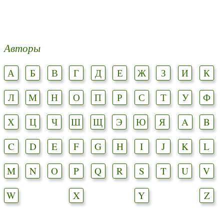
Авторы
А
Б
В
Г
Д
Е
Ж
З
И
К
Л
М
Н
О
П
Р
С
Т
У
Ф
Х
Ц
Ч
Ш
Щ
Э
Ю
Я
A
B
C
D
E
F
G
H
I
J
K
L
M
N
O
P
Q
R
S
T
U
V
W
X
Y
Z