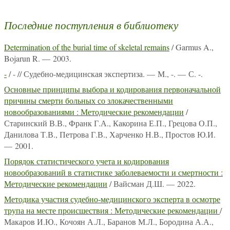
Последние поступления в библиотеку
Determination of the burial time of skeletal remains
/ Garmus A.,
Bojarun R. — 2003.
-
/ - // Судебно-медицинская экспертиза. — М., -. — С. -.
Основные принципы выбора и кодирования первоначальной
причины смерти больных со злокачественными
новообразованиями : Методические рекомендации
/
Старинский В.В., Франк Г.А., Какорина Е.П., Грецова О.П.,
Данилова Т.В., Петрова Г.В., Харченко Н.В., Простов Ю.И.
— 2001.
Порядок статистического учета и кодирования
новообразований в статистике заболеваемости и смертности :
Методические рекомендации
/ Вайсман Д.Ш. — 2022.
Методика участия судебно-медицинского эксперта в осмотре
трупа на месте происшествия : Методические рекомендации
/
Макаров И.Ю., Кочоян А.Л., Баранов М.Л., Бородина А.А.,