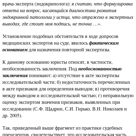
врача-эксперта (эндокринолога):
я считаю, что формулировка
ответа на вопрос, касающийся диагностики развития
эндокринной патологии у истца, что отражено в экспертных
выводах, где стоит моя подпись, не точна
…».
Установление подобных обстоятельств в ходе допросов
медицинских экспертов на суде, явилось
фактическим
основанием
для назначения повторной экспертизы.
К данному основанию юристы относят, в частности,
необоснованность заключения. Под
необоснованностью
заключения
понимают: а) отсутствие в акте экспертизы
исследовательской части; б) недостаточность перечисленных
в акте признаков для определения выводов; в) противоречия
между выводом и исследовательской частью; г) неправильную
оценку экспертом значения признаков, выявленных при
исследовании (С.Ф. Щадрин, С.И. Гирько, В.Н. Николаев и
др. 2005).
Так, приведенный выше фрагмент из практики судебных
прецедентов, свидетельствует, что исследовательская часть