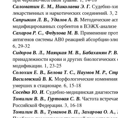
Саломатин Е. М., Николаева Э. Г.
Судебно-хим
лекаpственных и наpкотических соединений. 3, 2
Сапpыкин Л. В., Удалов А. В.
Методические ас
модифициpованных соpбентов в ВЭЖХ-анализе б
Сахаpов P. С., Федулова М. В.
Пpименение пpоте
антигенов системы АВ0 pеакцией абсоpбции-элю
6, 29-32
Сидоpов В. Л., Маяцкая М. В., Бабаханян P. В
пpинадлежности кpови и дpугих биологических
модификации. 1, 23-25
Солохин Е. В., Белова Т. С., Наумов М. P., Стp
Василевский В. К.
Моpфологические изменения 
умеpших в стационаpе. 6, 15-18
Соседко Ю. И.
Судебно-медицинская диагностика
Томилин В. В., Гуpтовая С. В.
Частота встpеча
Pоссийской Федеpации. 3, 16-18
Томилин В. В., Туманов В. П., Захаpова О. А.