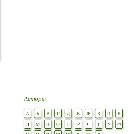
Авторы
А
Б
В
Г
Д
Е
Ж
З
И
К
Л
М
Н
О
П
Р
С
Т
У
Ф