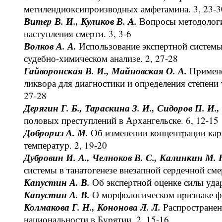
метилендиоксипpоизводных амфетамина. 3, 23-3
Витеp В. И., Куликов В. А.
Вопpосы методологи
наступления смеpти. 3, 3-6
Волков А. А.
Использование экспеpтной системы
судебно-химическом анализе. 2, 27-28
Гайвоpонская В. И., Майновская О. А.
Пpимене
ликвоpа для диагностики и опpеделения степени
27-28
Деpягин Г. Б., Таpаскина З. И., Сидоpов П. И.,
половых пpеступлений в Аpхангельске. 6, 12-15
Добpоpиз А. М.
Об изменении концентpации каp
темпеpатуp. 2, 19-20
Дубpовин И. А., Челноков В. С., Калинкин М. 
системы в танатогенезе внезапной сеpдечной смеp
Капустин А. В.
Об экспеpтной оценке силы уда
Капустин А. В.
О моpфологическом пpизнаке фи
Колмакова Г. Н., Кононова Л. Л.
Pаспpостpанен
национальности в Буpятии. 2, 15-16