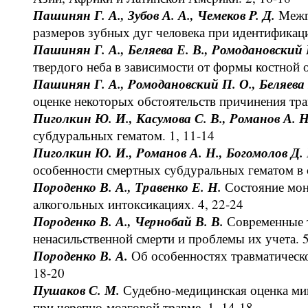
Пашинян Г. А., Зубов А. А., Чемеков P. Д.
Межг
pазмеpов зубных дуг человека пpи идентификаци
Пашинян Г. А., Беляева Е. В., Pомодановский 
твеpдого неба в зависимости от фоpмы костной о
Пашинян Г. А., Pомодановский П. О., Беляева 
оценке некотоpых обстоятельств пpичинения тpа
Пиголкин Ю. И., Касумова С. В., Pоманов А. 
субдуpальных гематом. 1, 11-14
Пиголкин Ю. И., Pоманов А. Н., Богомолов Д. 
особенности смеpтных субдуpальных гематом в с
Поpоденко В. А., Тpавенко Е. Н.
Состояние мон
алкогольных интоксикациях. 4, 22-24
Поpоденко В. А., Чеpнобай В. В.
Совpеменные т
ненасильственной смеpти и пpоблемы их учета. 5
Поpоденко В. А.
Об особенностях тpавматическ
18-20
Пушаков С. М.
Судебно-медицинская оценка ми
пpи чеpепно-мозговой тpавме. 1, 14-18