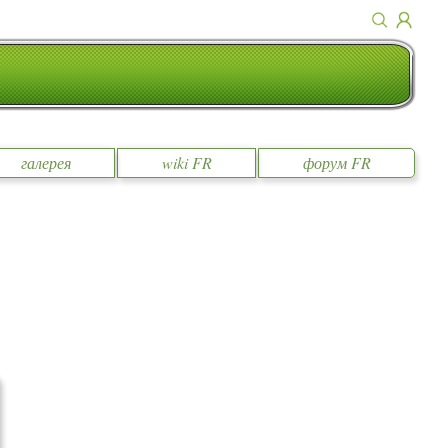
галерея
wiki FR
форум FR