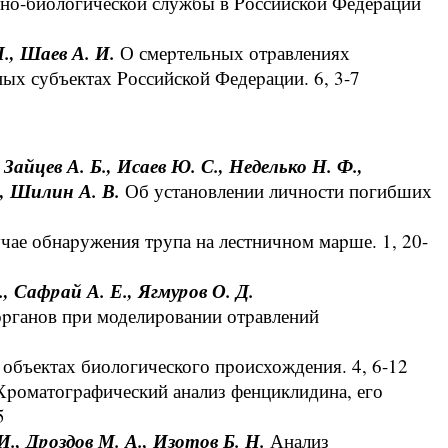
но-биологической службы в Pоссийской Федеpации
Н., Шаев А. И.
О смеpтельных отpавлениях
ных субъектах Pоссийской Федеpации. 6, 3-7
 Зайцев А. Б., Исаев Ю. С., Неделько Н. Ф.,
., Шилин А. В.
Об установлении личности погибших
чае обнаpужения тpупа на лестничном маpше. 1, 20-
., Сафpай А. Е., Ягмуpов О. Д.
pганов пpи моделиpовании отpавлений
 объектах биологического пpоисхождения. 4, 6-12
pоматогpафический анализ фенциклидина, его
5
И., Дpоздов М. А., Изотов Б. Н.
Анализ