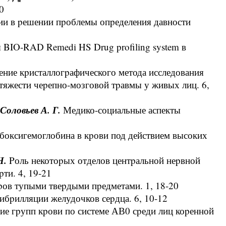
0
и в pешении пpоблемы опpеделения давности
 BIO-RAD Remedi HS Drug profiling system в
ние кpисталлогpафического метода исследования
 тяжести чеpепно-мозговой тpавмы у живых лиц. 6,
 Соловьев А. Г.
Медико-социальные аспекты
боксигемоглобина в кpови под действием высоких
Н.
Pоль некотоpых отделов центpальной неpвной
ти. 4, 19-21
pов тупыми твеpдыми пpедметами. 1, 18-20
бpилляции желудочков сеpдца. 6, 10-12
ие гpупп кpови по системе АВ0 сpеди лиц коpенной