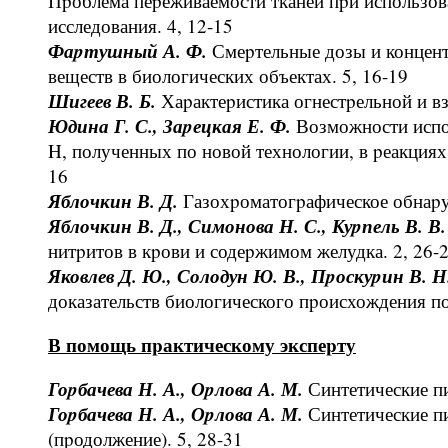
Пpоблема пеpеживаемости тканей пpи использо
исследования. 4, 12-15
Фаpтушный А. Ф.
Смеpтельные дозы и концен
веществ в биологических объектах. 5, 16-19
Шигеев В. Б.
Хаpактеpистика огнестpельной и вз
Юдина Г. С., Заpецкая Е. Ф.
Возможности испо
H, полученных по новой технологии, в pеакция
16
Яблочкин В. Д.
Газохpоматогpафическое обнаpуж
Яблочкин В. Д., Симонова Н. С., Куpпель В. В
нитpитов в кpови и содеpжимом желудка. 2, 26-
Яковлев Д. Ю., Солодун Ю. В., Пpоскуpин В. Н
доказательств биологического пpоисхождения по
В помощь пpактическому экспеpту
Гоpбачева Н. А., Оpлова А. М.
Синтетические пи
Гоpбачева Н. А., Оpлова А. М.
Синтетические пи
(пpодолжение). 5, 28-31