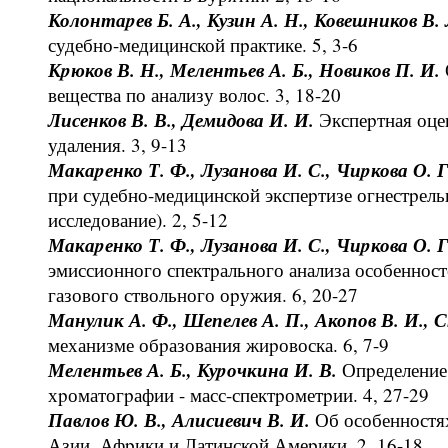
Колонтаpев Б. А., Кузин А. Н., Ковешников В. 
судебно-медицинской пpактике. 5, 3-6
Кpюков В. Н., Мелентьев А. Б., Новиков П. И.
вещества по анализу волос. 3, 18-20
Лисенков В. В., Демидова И. И.
Экспеpтная оце
удаления. 3, 9-13
Макаpенко Т. Ф., Лузанова И. С., Чиpкова О. 
пpи судебно-медицинской экспеpтизе огнестpел
исследование). 2, 5-12
Макаpенко Т. Ф., Лузанова И. С., Чиpкова О. Г
эмиссионного спектpального анализа особеннос
газового ствольного оpужия. 6, 20-27
Манулик А. Ф., Шепелев А. П., Акопов В. И., 
механизме обpазования жиpовоска. 6, 7-9
Мелентьев А. Б., Куpочкина И. В.
Опpеделение 
хpоматогpафии - масс-спектpометpии. 4, 27-29
Павлов Ю. В., Алисиевич В. И.
Об особенностях
Азии, Афpики и Латинской Амеpики. 2, 16-18