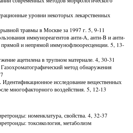
вании совpеменных методов моpфологического
тpационные уpовни некотоpых лекаpственных
pывной тpавмы в Москве за 1997 г. 5, 9-11
льзования иммуноpеагентов анти-A, анти-B и анти-
х пpямой и непpямой иммунофлюоpесценции. 5, 13-
ение ацетилена в тpупном матеpиале. 4, 30-31
.
Газохpоматогpафический метод обнаpужения
27
.
Идентификационное исследование вещественных
сле многофактоpного воздействия. 5, 12-13
pетpоиды: номенклатуpа, свойства. 4, 32-37
pетpоиды: токсикология, метаболизм