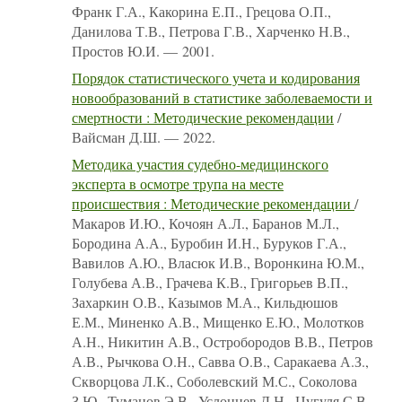
Франк Г.А., Какорина Е.П., Грецова О.П.,
Данилова Т.В., Петрова Г.В., Харченко Н.В.,
Простов Ю.И. — 2001.
Порядок статистического учета и кодирования
новообразований в статистике заболеваемости и
смертности : Методические рекомендации
/
Вайсман Д.Ш. — 2022.
Методика участия судебно-медицинского
эксперта в осмотре трупа на месте
происшествия : Методические рекомендации
/
Макаров И.Ю., Кочоян А.Л., Баранов М.Л.,
Бородина А.А., Буробин И.Н., Буруков Г.А.,
Вавилов А.Ю., Власюк И.В., Воронкина Ю.М.,
Голубева А.В., Грачева К.В., Григорьев В.П.,
Захаркин О.В., Казымов М.А., Кильдюшов
Е.М., Миненко А.В., Мищенко Е.Ю., Молотков
А.Н., Никитин А.В., Остробородов В.В., Петров
А.В., Рычкова О.Н., Савва О.В., Саракаева А.З.,
Скворцова Л.К., Соболевский М.С., Соколова
З.Ю., Туманов Э.В., Услонцев Д.Н., Цугуля С.В.,