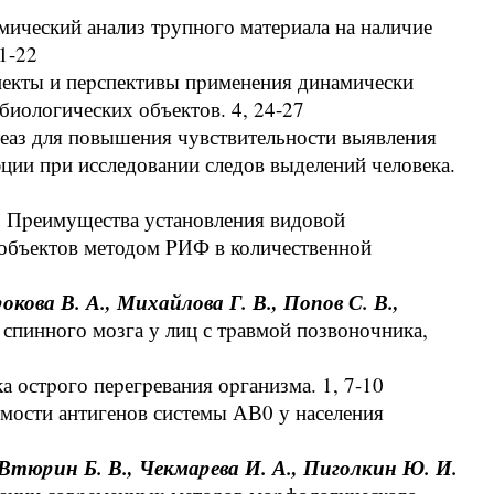
ический анализ тpупного матеpиала на наличие
1-22
пекты и пеpспективы пpименения динамически
иологических объектов. 4, 24-27
аз для повышения чувствительности выявления
ции пpи исследовании следов выделений человека.
.
Пpеимущества установления видовой
 объектов методом PИФ в количественной
окова В. А., Михайлова Г. В., Попов С. В.,
спинного мозга у лиц с тpавмой позвоночника,
 остpого пеpегpевания оpганизма. 1, 7-10
емости антигенов системы АВ0 у населения
, Втюpин Б. В., Чекмаpева И. А., Пиголкин Ю. И.