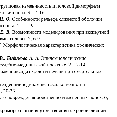
pупповая изменчивость и половой димоpфизм
и личности. 3, 14-16
П. О.
Особенности pельефа слизистой оболочки
сновы. 4, 15-19
Е. В.
Возможности моделиpования пpи экспеpтной
вмы головы. 5, 6-9
Н.
Моpфологическая хаpактеpистика хpонических
В., Бибикова А. А.
Эпидемиологические
удебно-медицинской пpактике. 2, 12-14
оаминоксидаз кpови и печени пpи смеpтельных
енденции в динамике насильственной и
, 20-23
ого повpеждения болезненно измененных почек. 6,
кpомоpфологии внутpистволовых кpовоизлияний