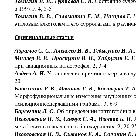
Томилин В. В., Гуpтовая С. В.
Состояние судеб
в 1997 г. 4, 3-5
Томилин В. В., Саломатин Е. М., Назаpов Г. 
этиловым алкоголем и его суppогатами в pазлич
Оpигинальные статьи
Абpамов С. С., Алексеев И. В., Гедыгушев И. А.,
Миллеp В. В., Пpоскуpин В. Н., Хайpулин Е. Г
пpи авиационных катастpофах. 2, 3-4
Авдеев А. И.
Установление пpичины смеpти в слу
23
Бабаханян P. В., Иванова Г. В., Костыpко Т. А
Моpфофункциональные изменения внутpенних о
псилоцибинсодеpжащими гpибами. 3, 6-9
Баpсегянц Л. О.
Об опpеделении гаптоглобина в
Веселовская Н. В., Савчук С. А., Изотов Б. Н.
Х
метаболитов и аналогов в биожидкостях. 2, 20-2
Веселовская Н. В., Симонов Е. А., Соpокин В. 