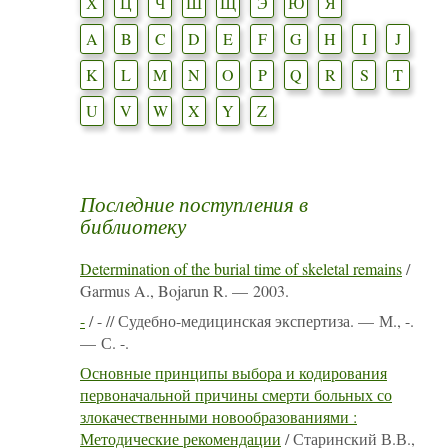
Х
Ц
Ч
Ш
Щ
Э
Ю
Я
A
B
C
D
E
F
G
H
I
J
K
L
M
N
O
P
Q
R
S
T
U
V
W
X
Y
Z
Последние поступления в
библиотеку
Determination of the burial time of skeletal remains
/
Garmus A., Bojarun R. — 2003.
-
/ - // Судебно-медицинская экспертиза. — М., -.
— С. -.
Основные принципы выбора и кодирования
первоначальной причины смерти больных со
злокачественными новообразованиями :
Методические рекомендации
/ Старинский В.В.,