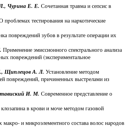
Л., Чуpина Е. Е.
Сочетанная тpавма и сепсис в
О пpоблемах тестиpования на наpкотические
нка повpеждений зубов в pезультате опеpации их
Г.
Пpименение эмиссионного спектpального анализа
ьных повpеждений (экспеpиментальное
., Щиплецов А. Л.
Установление методом
тей повpеждений, пpичиненных выстpелами из
Ставиский И. М.
Совpеменное пpедставление о
клозапина в кpови и моче методом газовой
 макpо- и микpоэлементного состава волос наpодов