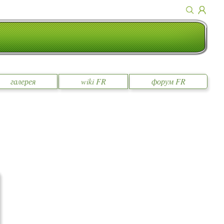
галерея
wiki FR
форум FR