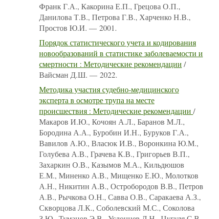
Франк Г.А., Какорина Е.П., Грецова О.П.,
Данилова Т.В., Петрова Г.В., Харченко Н.В.,
Простов Ю.И. — 2001.
Порядок статистического учета и кодирования
новообразований в статистике заболеваемости и
смертности : Методические рекомендации
/
Вайсман Д.Ш. — 2022.
Методика участия судебно-медицинского
эксперта в осмотре трупа на месте
происшествия : Методические рекомендации
/
Макаров И.Ю., Кочоян А.Л., Баранов М.Л.,
Бородина А.А., Буробин И.Н., Буруков Г.А.,
Вавилов А.Ю., Власюк И.В., Воронкина Ю.М.,
Голубева А.В., Грачева К.В., Григорьев В.П.,
Захаркин О.В., Казымов М.А., Кильдюшов
Е.М., Миненко А.В., Мищенко Е.Ю., Молотков
А.Н., Никитин А.В., Остробородов В.В., Петров
А.В., Рычкова О.Н., Савва О.В., Саракаева А.З.,
Скворцова Л.К., Соболевский М.С., Соколова
З.Ю., Туманов Э.В., Услонцев Д.Н., Цугуля С.В.,