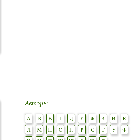
Авторы
А
Б
В
Г
Д
Е
Ж
З
И
К
Л
М
Н
О
П
Р
С
Т
У
Ф