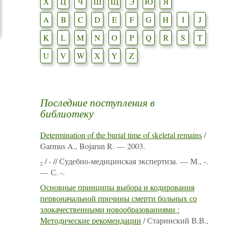
Х
Ц
Ч
Ш
Щ
Э
Ю
Я
A
B
C
D
E
F
G
H
I
J
K
L
M
N
O
P
Q
R
S
T
U
V
W
X
Y
Z
Последние поступления в
библиотеку
Determination of the burial time of skeletal remains
/
Garmus A., Bojarun R. — 2003.
-
/ - // Судебно-медицинская экспертиза. — М., -.
— С. -.
Основные принципы выбора и кодирования
первоначальной причины смерти больных со
злокачественными новообразованиями :
Методические рекомендации
/ Старинский В.В.,