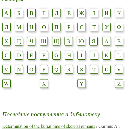
А
Б
В
Г
Д
Е
Ж
З
И
К
Л
М
Н
О
П
Р
С
Т
У
Ф
Х
Ц
Ч
Ш
Щ
Э
Ю
Я
A
B
C
D
E
F
G
H
I
J
K
L
M
N
O
P
Q
R
S
T
U
V
W
X
Y
Z
Последние поступления в библиотеку
Determination of the burial time of skeletal remains
/ Garmus A.,