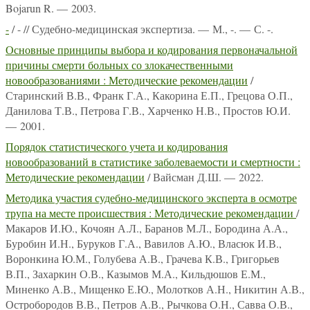
Bojarun R. — 2003.
-
/ - // Судебно-медицинская экспертиза. — М., -. — С. -.
Основные принципы выбора и кодирования первоначальной
причины смерти больных со злокачественными
новообразованиями : Методические рекомендации
/
Старинский В.В., Франк Г.А., Какорина Е.П., Грецова О.П.,
Данилова Т.В., Петрова Г.В., Харченко Н.В., Простов Ю.И.
— 2001.
Порядок статистического учета и кодирования
новообразований в статистике заболеваемости и смертности :
Методические рекомендации
/ Вайсман Д.Ш. — 2022.
Методика участия судебно-медицинского эксперта в осмотре
трупа на месте происшествия : Методические рекомендации
/
Макаров И.Ю., Кочоян А.Л., Баранов М.Л., Бородина А.А.,
Буробин И.Н., Буруков Г.А., Вавилов А.Ю., Власюк И.В.,
Воронкина Ю.М., Голубева А.В., Грачева К.В., Григорьев
В.П., Захаркин О.В., Казымов М.А., Кильдюшов Е.М.,
Миненко А.В., Мищенко Е.Ю., Молотков А.Н., Никитин А.В.,
Остробородов В.В., Петров А.В., Рычкова О.Н., Савва О.В.,