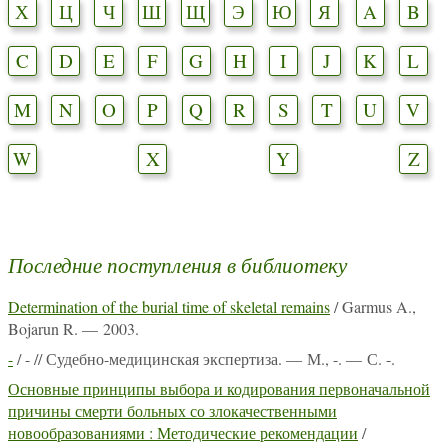
Х
Ц
Ч
Ш
Щ
Э
Ю
Я
A
B
C
D
E
F
G
H
I
J
K
L
M
N
O
P
Q
R
S
T
U
V
W
X
Y
Z
Последние поступления в библиотеку
Determination of the burial time of skeletal remains
/ Garmus A.,
Bojarun R. — 2003.
-
/ - // Судебно-медицинская экспертиза. — М., -. — С. -.
Основные принципы выбора и кодирования первоначальной
причины смерти больных со злокачественными
новообразованиями : Методические рекомендации
/