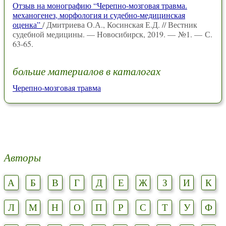
Отзыв на монографию “Черепно-мозговая травма.
механогенез, морфология и судебно-медицинская
оценка”
/ Дмитриева О.А., Косинская Е.Д. // Вестник
судебной медицины. — Новосибирск, 2019. — №1. — С.
63-65.
больше материалов в каталогах
Черепно-мозговая травма
Авторы
А
Б
В
Г
Д
Е
Ж
З
И
К
Л
М
Н
О
П
Р
С
Т
У
Ф