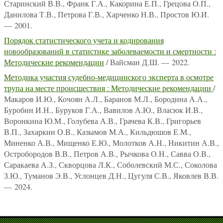
Старинский В.В., Франк Г.А., Какорина Е.П., Грецова О.П.,
Данилова Т.В., Петрова Г.В., Харченко Н.В., Простов Ю.И.
— 2001.
Порядок статистического учета и кодирования
новообразований в статистике заболеваемости и смертности :
Методические рекомендации
/ Вайсман Д.Ш. — 2022.
Методика участия судебно-медицинского эксперта в осмотре
трупа на месте происшествия : Методические рекомендации
/
Макаров И.Ю., Кочоян А.Л., Баранов М.Л., Бородина А.А.,
Буробин И.Н., Буруков Г.А., Вавилов А.Ю., Власюк И.В.,
Воронкина Ю.М., Голубева А.В., Грачева К.В., Григорьев
В.П., Захаркин О.В., Казымов М.А., Кильдюшов Е.М.,
Миненко А.В., Мищенко Е.Ю., Молотков А.Н., Никитин А.В.,
Остробородов В.В., Петров А.В., Рычкова О.Н., Савва О.В.,
Саракаева А.З., Скворцова Л.К., Соболевский М.С., Соколова
З.Ю., Туманов Э.В., Услонцев Д.Н., Цугуля С.В., Яковлев В.В.
— 2024.