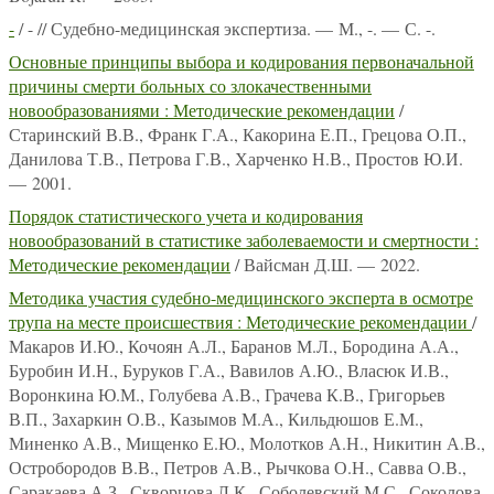
-
/ - // Судебно-медицинская экспертиза. — М., -. — С. -.
Основные принципы выбора и кодирования первоначальной
причины смерти больных со злокачественными
новообразованиями : Методические рекомендации
/
Старинский В.В., Франк Г.А., Какорина Е.П., Грецова О.П.,
Данилова Т.В., Петрова Г.В., Харченко Н.В., Простов Ю.И.
— 2001.
Порядок статистического учета и кодирования
новообразований в статистике заболеваемости и смертности :
Методические рекомендации
/ Вайсман Д.Ш. — 2022.
Методика участия судебно-медицинского эксперта в осмотре
трупа на месте происшествия : Методические рекомендации
/
Макаров И.Ю., Кочоян А.Л., Баранов М.Л., Бородина А.А.,
Буробин И.Н., Буруков Г.А., Вавилов А.Ю., Власюк И.В.,
Воронкина Ю.М., Голубева А.В., Грачева К.В., Григорьев
В.П., Захаркин О.В., Казымов М.А., Кильдюшов Е.М.,
Миненко А.В., Мищенко Е.Ю., Молотков А.Н., Никитин А.В.,
Остробородов В.В., Петров А.В., Рычкова О.Н., Савва О.В.,
Саракаева А.З., Скворцова Л.К., Соболевский М.С., Соколова