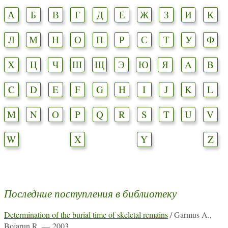
А
Б
В
Г
Д
Е
Ж
З
И
К
Л
М
Н
О
П
Р
С
Т
У
Ф
Х
Ц
Ч
Ш
Щ
Э
Ю
Я
A
B
C
D
E
F
G
H
I
J
K
L
M
N
O
P
Q
R
S
T
U
V
W
X
Y
Z
Последние поступления в библиотеку
Determination of the burial time of skeletal remains
/ Garmus A.,
Bojarun R. — 2003.