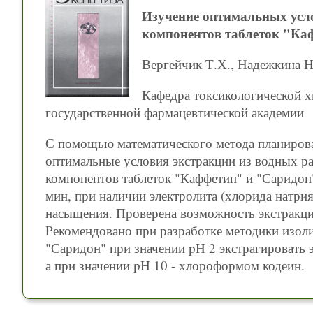
Изучение оптимальных усло
компонентов таблеток "Ка
Вергейчик Т.Х., Надежкина Н
Кафедра токсикологической хи
государственной фармацевтической академии
С помощью математического метода планирова
оптимальные условия экстракции из водных р
компонентов таблеток "Каффетин" и "Саридон":
мин, при наличии электролита (хлорида натри
насыщения. Проверена возможность экстракци
Pекомендовано при разработке методики изол
"Саридон" при значении pH 2 экстрагировать 
а при значении pH 10 - хлороформом кодеин.