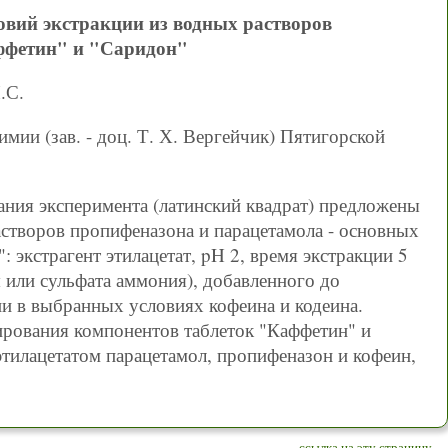
вий экстракции из водных растворов
ффетин" и "Саридон"
.С.
мии (зав. - доц. Т. Х. Вергейчик) Пятигорской
ния эксперимента (латинский квадрат) предложены
астворов пропифеназона и парацетамола - основных
 экстрагент этилацетат, pH 2, время экстракции 5
я или сульфата аммония), добавленного до
и в выбранных условиях кофеина и кодеина.
ирования компонентов таблеток "Каффетин" и
этилацетатом парацетамол, пропифеназон и кофеин,
ссылка на эту страницу