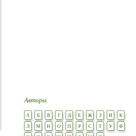
Авторы
А
Б
В
Г
Д
Е
Ж
З
И
К
Л
М
Н
О
П
Р
С
Т
У
Ф