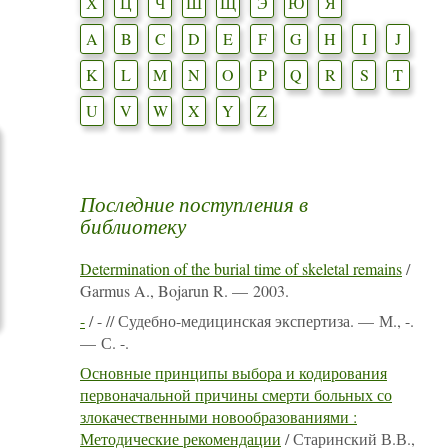
Х
Ц
Ч
Ш
Щ
Э
Ю
Я
A
B
C
D
E
F
G
H
I
J
K
L
M
N
O
P
Q
R
S
T
U
V
W
X
Y
Z
Последние поступления в
библиотеку
Determination of the burial time of skeletal remains
/
Garmus A., Bojarun R. — 2003.
-
/ - // Судебно-медицинская экспертиза. — М., -.
— С. -.
Основные принципы выбора и кодирования
первоначальной причины смерти больных со
злокачественными новообразованиями :
Методические рекомендации
/ Старинский В.В.,