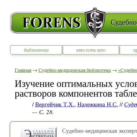
Судебно
библиотека
кто есть кто
п
Главная
→
Судебно-медицинская библиотека
→
«Судебно
Изучение оптимальных услов
растворов компонентов табл
/
Вергейчик Т.Х.
,
Надежкина Н.С.
//
Суде
— С. 28.
Судебно-медицинская эксперт