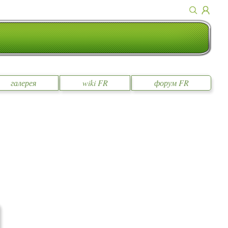
галерея
wiki FR
форум FR