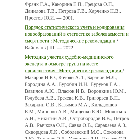
Франк Г.А., Какорина Е.П., Грецова О.П.,
Данилова Т.В., Петрова Г.В., Харченко Н.В.,
Простов Ю.И. — 2001.
Порядок статистического учета и кодирования
новообразований в статистике заболеваемости и
смертности : Методические рекомендации
/
Вайсман Д.Ш. — 2022.
Методика участия судебно-медицинского
эксперта в осмотре трупа на месте
происшествия : Методические рекомендации
/
Макаров И.Ю., Кочоян А.Л., Баранов М.Л.,
Бородина А.А., Буробин И.Н., Буруков Г.А.,
Вавилов А.Ю., Власюк И.В., Воронкина Ю.М.,
Голубева А.В., Грачева К.В., Григорьев В.П.,
Захаркин О.В., Казымов М.А., Кильдюшов
Е.М., Миненко А.В., Мищенко Е.Ю., Молотков
А.Н., Никитин А.В., Остробородов В.В., Петров
А.В., Рычкова О.Н., Савва О.В., Саракаева А.З.,
Скворцова Л.К., Соболевский М.С., Соколова
З.Ю., Туманов Э.В., Услонцев Д.Н., Цугуля С.В.,