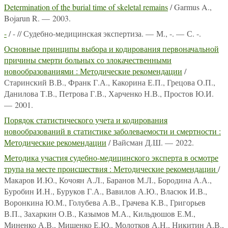
Determination of the burial time of skeletal remains
/ Garmus A.,
Bojarun R. — 2003.
-
/ - // Судебно-медицинская экспертиза. — М., -. — С. -.
Основные принципы выбора и кодирования первоначальной
причины смерти больных со злокачественными
новообразованиями : Методические рекомендации
/
Старинский В.В., Франк Г.А., Какорина Е.П., Грецова О.П.,
Данилова Т.В., Петрова Г.В., Харченко Н.В., Простов Ю.И.
— 2001.
Порядок статистического учета и кодирования
новообразований в статистике заболеваемости и смертности :
Методические рекомендации
/ Вайсман Д.Ш. — 2022.
Методика участия судебно-медицинского эксперта в осмотре
трупа на месте происшествия : Методические рекомендации
/
Макаров И.Ю., Кочоян А.Л., Баранов М.Л., Бородина А.А.,
Буробин И.Н., Буруков Г.А., Вавилов А.Ю., Власюк И.В.,
Воронкина Ю.М., Голубева А.В., Грачева К.В., Григорьев
В.П., Захаркин О.В., Казымов М.А., Кильдюшов Е.М.,
Миненко А.В., Мищенко Е.Ю., Молотков А.Н., Никитин А.В.,