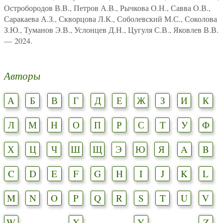
Остробородов В.В., Петров А.В., Рычкова О.Н., Савва О.В.,
Саракаева А.З., Скворцова Л.К., Соболевский М.С., Соколова
З.Ю., Туманов Э.В., Услонцев Д.Н., Цугуля С.В., Яковлев В.В.
— 2024.
Авторы
А
Б
В
Г
Д
Е
Ж
З
И
К
Л
М
Н
О
П
Р
С
Т
У
Ф
Х
Ц
Ч
Ш
Щ
Э
Ю
Я
A
B
C
D
E
F
G
H
I
J
K
L
M
N
O
P
Q
R
S
T
U
V
W
X
Y
Z