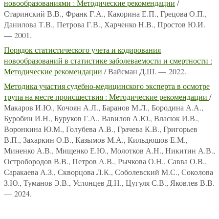
новообразованиями : Методические рекомендации
/
Старинский В.В., Франк Г.А., Какорина Е.П., Грецова О.П.,
Данилова Т.В., Петрова Г.В., Харченко Н.В., Простов Ю.И.
— 2001.
Порядок статистического учета и кодирования
новообразований в статистике заболеваемости и смертности :
Методические рекомендации
/ Вайсман Д.Ш. — 2022.
Методика участия судебно-медицинского эксперта в осмотре
трупа на месте происшествия : Методические рекомендации
/
Макаров И.Ю., Кочоян А.Л., Баранов М.Л., Бородина А.А.,
Буробин И.Н., Буруков Г.А., Вавилов А.Ю., Власюк И.В.,
Воронкина Ю.М., Голубева А.В., Грачева К.В., Григорьев
В.П., Захаркин О.В., Казымов М.А., Кильдюшов Е.М.,
Миненко А.В., Мищенко Е.Ю., Молотков А.Н., Никитин А.В.,
Остробородов В.В., Петров А.В., Рычкова О.Н., Савва О.В.,
Саракаева А.З., Скворцова Л.К., Соболевский М.С., Соколова
З.Ю., Туманов Э.В., Услонцев Д.Н., Цугуля С.В., Яковлев В.В.
— 2024.