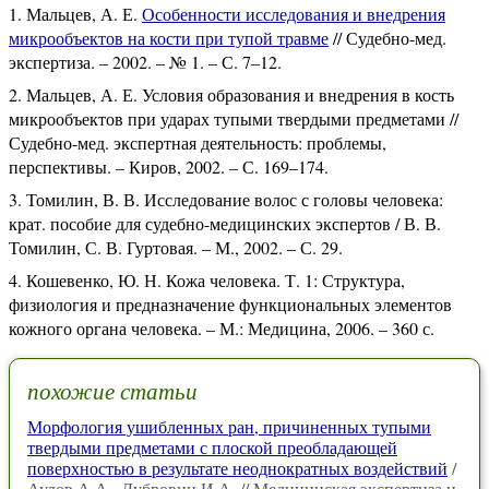
Мальцев, А. Е.
Особенности исследования и внедрения
микрообъектов на кости при тупой травме
// Судебно-мед.
экспертиза. – 2002. – № 1. – С. 7–12.
Мальцев, А. Е. Условия образования и внедрения в кость
микрообъектов при ударах тупыми твердыми предметами //
Судебно-мед. экспертная деятельность: проблемы,
перспективы. – Киров, 2002. – С. 169–174.
Томилин, В. В. Исследование волос с головы человека:
крат. пособие для судебно-медицинских экспертов / В. В.
Томилин, С. В. Гуртовая. – М., 2002. – С. 29.
Кошевенко, Ю. Н. Кожа человека. Т. 1: Структура,
физиология и предназначение функциональных элементов
кожного органа человека. – М.: Медицина, 2006. – 360 с.
похожие статьи
Морфология ушибленных ран, причиненных тупыми
твердыми предметами с плоской преобладающей
поверхностью в результате неоднократных воздействий
/
Аулов А.А., Дубровин И.А. // Медицинская экспертиза и