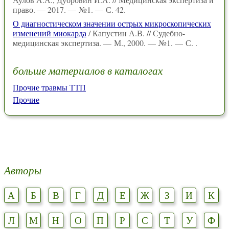
право. — 2017. — №1. — С. 42.
О диагностическом значении острых микроскопических
изменений миокарда
/ Капустин А.В. // Судебно-
медицинская экспертиза. — М., 2000. — №1. — С. .
больше материалов в каталогах
Прочие травмы ТТП
Прочие
Авторы
А
Б
В
Г
Д
Е
Ж
З
И
К
Л
М
Н
О
П
Р
С
Т
У
Ф