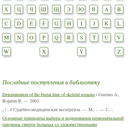
Х
Ц
Ч
Ш
Щ
Э
Ю
Я
A
B
C
D
E
F
G
H
I
J
K
L
M
N
O
P
Q
R
S
T
U
V
W
X
Y
Z
Последние поступления в библиотеку
Determination of the burial time of skeletal remains
/ Garmus A.,
Bojarun R. — 2003.
-
/ - // Судебно-медицинская экспертиза. — М., -. — С. -.
Основные принципы выбора и кодирования первоначальной
причины смерти больных со злокачественными