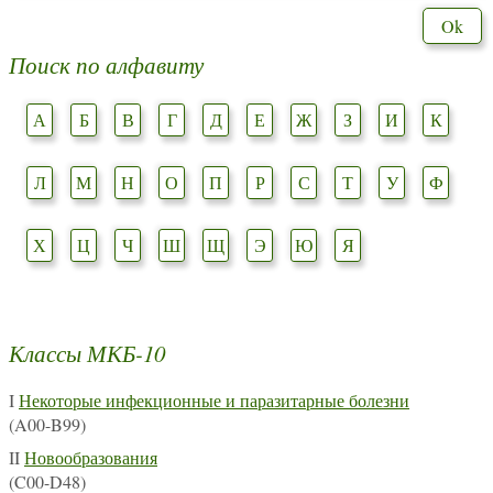
Поиск по алфавиту
А
Б
В
Г
Д
Е
Ж
З
И
К
Л
М
Н
О
П
Р
С
Т
У
Ф
Х
Ц
Ч
Ш
Щ
Э
Ю
Я
Классы МКБ-10
I
Некоторые инфекционные и паразитарные болезни
(A00-B99)
II
Новообразования
(C00-D48)