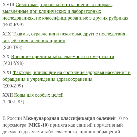
XVIII
Симптомы, признаки и отклонения от нормы,
выявленные при клинических и лабораторных
исследованиях, не классифицированные в других рубриках
(R00-R99)
XIX
Травмы, отравления и некоторые другие последствия
воздействия внешних причин
(S00-T98)
XX
Внешние причины заболеваемости и смертности
(V01-Y98)
XXI
Факторы, влияющие на состояние здоровья населения и
обращения в учреждения здравоохранения
(Z00-Z99)
XXII
Коды для особых целей
(U00-U85)
Международная классификация болезней
В России
10-го
МКБ-10
пересмотра (
) принята как единый нормативный
документ для учета заболеваемости, причин обращений