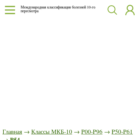
Международная классификация болезней 10-го
пересмотра
Главная
→
Классы МКБ-10
→
P00-P96
→
P50-P61
P54
→