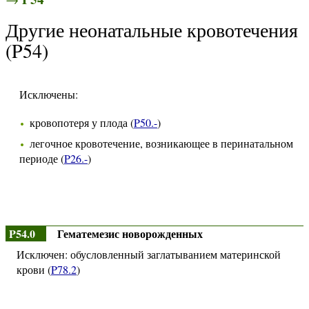
Другие неонатальные кровотечения
(P54)
Исключены:
кровопотеря у плода (
P50.-
)
легочное кровотечение, возникающее в перинатальном
периоде (
P26.-
)
P54.0
Гематемезис новорожденных
Исключен: обусловленный заглатыванием материнской
крови (
P78.2
)