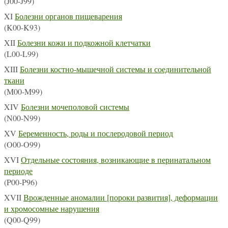
(J00-J99)
XI
Болезни органов пищеварения
(K00-K93)
XII
Болезни кожи и подкожной клетчатки
(L00-L99)
XIII
Болезни костно-мышечной системы и соединительной
ткани
(M00-M99)
XIV
Болезни мочеполовой системы
(N00-N99)
XV
Беременность, роды и послеродовой период
(O00-O99)
XVI
Отдельные состояния, возникающие в перинатальном
периоде
(P00-P96)
XVII
Врожденные аномалии [пороки развития], деформации
и хромосомные нарушения
(Q00-Q99)