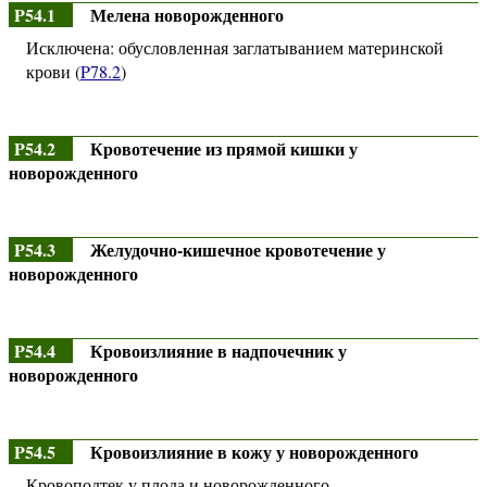
P54.1
Мелена новорожденного
Исключена: обусловленная заглатыванием материнской
крови (
P78.2
)
P54.2
Кровотечение из прямой кишки у
новорожденного
P54.3
Желудочно-кишечное кровотечение у
новорожденного
P54.4
Кровоизлияние в надпочечник у
новорожденного
P54.5
Кровоизлияние в кожу у новорожденного
Кровоподтек у плода и новорожденного