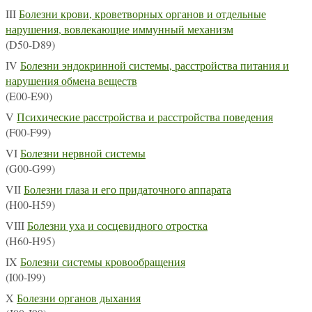
III
Болезни крови, кроветворных органов и отдельные
нарушения, вовлекающие иммунный механизм
(D50-D89)
IV
Болезни эндокринной системы, расстройства питания и
нарушения обмена веществ
(E00-E90)
V
Психические расстройства и расстройства поведения
(F00-F99)
VI
Болезни нервной системы
(G00-G99)
VII
Болезни глаза и его придаточного аппарата
(H00-H59)
VIII
Болезни уха и сосцевидного отростка
(H60-H95)
IX
Болезни системы кровообращения
(I00-I99)
X
Болезни органов дыхания