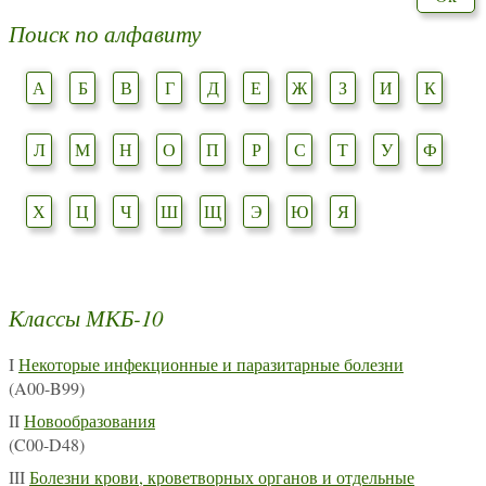
Поиск по алфавиту
А
Б
В
Г
Д
Е
Ж
З
И
К
Л
М
Н
О
П
Р
С
Т
У
Ф
Х
Ц
Ч
Ш
Щ
Э
Ю
Я
Классы МКБ-10
I
Некоторые инфекционные и паразитарные болезни
(A00-B99)
II
Новообразования
(C00-D48)
III
Болезни крови, кроветворных органов и отдельные