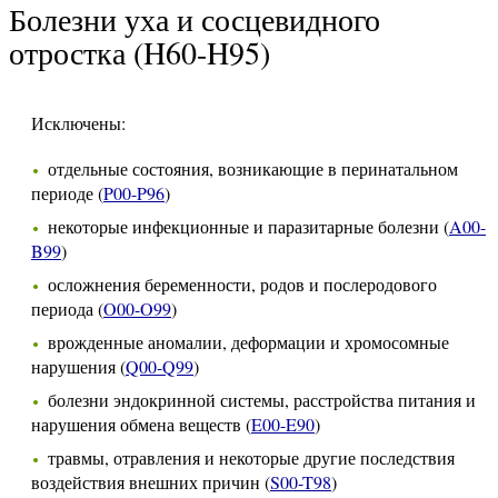
Болезни уха и сосцевидного
отростка (H60-H95)
Исключены:
отдельные состояния, возникающие в перинатальном
периоде (
P00-P96
)
некоторые инфекционные и паразитарные болезни (
A00-
B99
)
осложнения беременности, родов и послеродового
периода (
O00-O99
)
врожденные аномалии, деформации и хромосомные
нарушения (
Q00-Q99
)
болезни эндокринной системы, расстройства питания и
нарушения обмена веществ (
E00-E90
)
травмы, отравления и некоторые другие последствия
воздействия внешних причин (
S00-T98
)