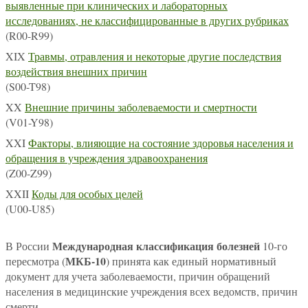
выявленные при клинических и лабораторных
исследованиях, не классифицированные в других рубриках
(R00-R99)
XIX
Травмы, отравления и некоторые другие последствия
воздействия внешних причин
(S00-T98)
XX
Внешние причины заболеваемости и смертности
(V01-Y98)
XXI
Факторы, влияющие на состояние здоровья населения и
обращения в учреждения здравоохранения
(Z00-Z99)
XXII
Коды для особых целей
(U00-U85)
Международная классификация болезней
В России
10-го
МКБ-10
пересмотра (
) принята как единый нормативный
документ для учета заболеваемости, причин обращений
населения в медицинские учреждения всех ведомств, причин
смерти.