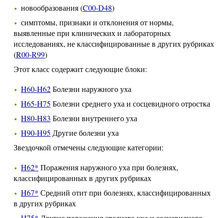
новообразования (
C00-D48
)
симптомы, признаки и отклонения от нормы,
выявленные при клинических и лабораторных
исследованиях, не классифицированные в других рубриках
(
R00-R99
)
Этот класс содержит следующие блоки:
H60-H62
Болезни наружного уха
H65-H75
Болезни среднего уха и сосцевидного отростка
H80-H83
Болезни внутреннего уха
H90-H95
Другие болезни уха
Звездочкой отмечены следующие категории:
H62*
Поражения наружного уха при болезнях,
классифицированных в других рубриках
H67*
Средний отит при болезнях, классифицированных
в других рубриках
H75*
Другие поражения среднего уха и сосцевидного