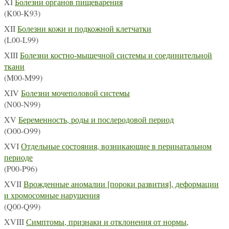
XI
Болезни органов пищеварения
(K00-K93)
XII
Болезни кожи и подкожной клетчатки
(L00-L99)
XIII
Болезни костно-мышечной системы и соединительной
ткани
(M00-M99)
XIV
Болезни мочеполовой системы
(N00-N99)
XV
Беременность, роды и послеродовой период
(O00-O99)
XVI
Отдельные состояния, возникающие в перинатальном
периоде
(P00-P96)
XVII
Врожденные аномалии [пороки развития], деформации
и хромосомные нарушения
(Q00-Q99)
XVIII
Симптомы, признаки и отклонения от нормы,