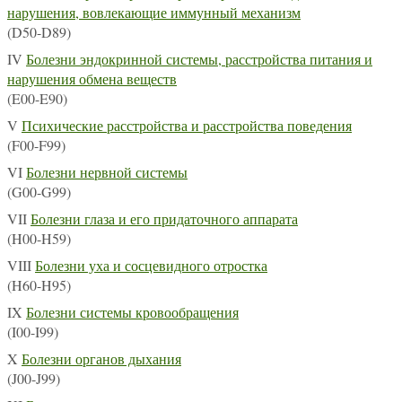
нарушения, вовлекающие иммунный механизм
(D50-D89)
IV
Болезни эндокринной системы, расстройства питания и
нарушения обмена веществ
(E00-E90)
V
Психические расстройства и расстройства поведения
(F00-F99)
VI
Болезни нервной системы
(G00-G99)
VII
Болезни глаза и его придаточного аппарата
(H00-H59)
VIII
Болезни уха и сосцевидного отростка
(H60-H95)
IX
Болезни системы кровообращения
(I00-I99)
X
Болезни органов дыхания
(J00-J99)