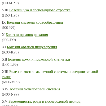
(H00-H59)
VIII
Болезни уха и сосцевидного отростка
(H60-H95)
IX
Болезни системы кровообращения
(I00-I99)
X
Болезни органов дыхания
(J00-J99)
XI
Болезни органов пищеварения
(K00-K93)
XII
Болезни кожи и подкожной клетчатки
(L00-L99)
XIII
Болезни костно-мышечной системы и соединительной
ткани
(M00-M99)
XIV
Болезни мочеполовой системы
(N00-N99)
XV
Беременность, роды и послеродовой период