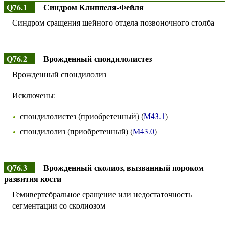
Q76.1
Синдром Клиппеля-Фейля
Синдром сращения шейного отдела позвоночного столба
Q76.2
Врожденный спондилолистез
Врожденный спондилолиз
Исключены:
спондилолистез (приобретенный) (
M43.1
)
спондилолиз (приобретенный) (
M43.0
)
Q76.3
Врожденный сколиоз, вызванный пороком
развития кости
Гемивертебральное сращение или недостаточность
сегментации со сколиозом