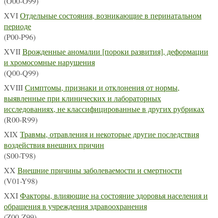
(O00-O99)
XVI
Отдельные состояния, возникающие в перинатальном
периоде
(P00-P96)
XVII
Врожденные аномалии [пороки развития], деформации
и хромосомные нарушения
(Q00-Q99)
XVIII
Симптомы, признаки и отклонения от нормы,
выявленные при клинических и лабораторных
исследованиях, не классифицированные в других рубриках
(R00-R99)
XIX
Травмы, отравления и некоторые другие последствия
воздействия внешних причин
(S00-T98)
XX
Внешние причины заболеваемости и смертности
(V01-Y98)
XXI
Факторы, влияющие на состояние здоровья населения и
обращения в учреждения здравоохранения
(Z00-Z99)