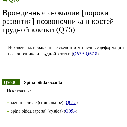
Врожденные аномалии [пороки
развития] позвоночника и костей
грудной клетки (Q76)
Исключены: врожденные скелетно-мышечные деформации
позвоночника и грудной клетки (
Q67.5
-
Q67.8
)
Q76.0
Spina bifida occulta
Исключены:
менингоцеле (спинальное) (
Q05.-
)
spina bifida (aperta) (cystica) (
Q05.-
)