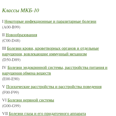
Классы МКБ-10
I
Некоторые инфекционные и паразитарные болезни
(A00-B99)
II
Новообразования
(C00-D48)
III
Болезни крови, кроветворных органов и отдельные
нарушения, вовлекающие иммунный механизм
(D50-D89)
IV
Болезни эндокринной системы, расстройства питания и
нарушения обмена веществ
(E00-E90)
V
Психические расстройства и расстройства поведения
(F00-F99)
VI
Болезни нервной системы
(G00-G99)
VII
Болезни глаза и его придаточного аппарата