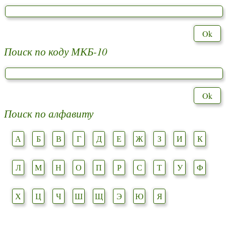
Поиск по коду МКБ-10
Поиск по алфавиту
А
Б
В
Г
Д
Е
Ж
З
И
К
Л
М
Н
О
П
Р
С
Т
У
Ф
Х
Ц
Ч
Ш
Щ
Э
Ю
Я