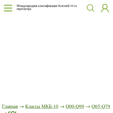
Международная классификация болезней 10-го
пересмотра
Главная
→
Классы МКБ-10
→
Q00-Q99
→
Q65-Q79
Q76
→