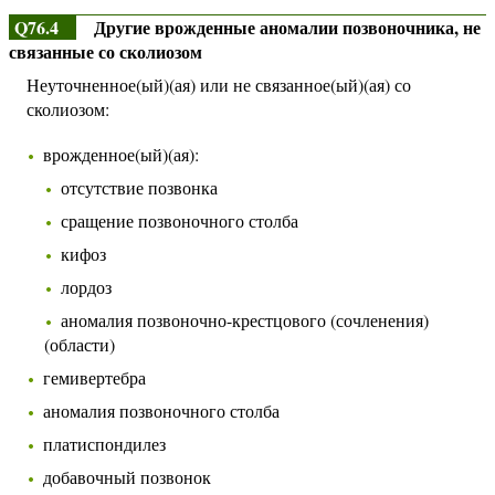
Q76.4
Другие врожденные аномалии позвоночника, не
связанные со сколиозом
Неуточненное(ый)(ая) или не связанное(ый)(ая) со
сколиозом:
врожденное(ый)(ая):
отсутствие позвонка
сращение позвоночного столба
кифоз
лордоз
аномалия позвоночно-крестцового (сочленения)
(области)
гемивертебра
аномалия позвоночного столба
платиспондилез
добавочный позвонок