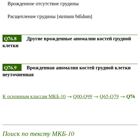
Врожденное отсутствие грудины
Расщепление грудины [sternum bifidum]
Q76.8
Другие врожденные аномалии костей грудной
клетки
Q76.9
Врожденная аномалия костей грудной клетки
неуточненная
Q76
К основным классам МКБ-10
→
Q00-Q99
→
Q65-Q79
→
Поиск по тексту МКБ-10