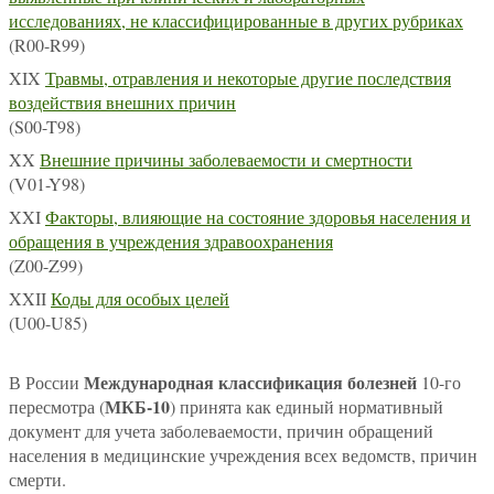
исследованиях, не классифицированные в других рубриках
(R00-R99)
XIX
Травмы, отравления и некоторые другие последствия
воздействия внешних причин
(S00-T98)
XX
Внешние причины заболеваемости и смертности
(V01-Y98)
XXI
Факторы, влияющие на состояние здоровья населения и
обращения в учреждения здравоохранения
(Z00-Z99)
XXII
Коды для особых целей
(U00-U85)
Международная классификация болезней
В России
10-го
МКБ-10
пересмотра (
) принята как единый нормативный
документ для учета заболеваемости, причин обращений
населения в медицинские учреждения всех ведомств, причин
смерти.