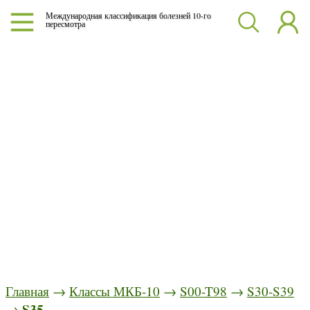
Международная классификация болезней 10-го
пересмотра
Главная
→
Классы МКБ-10
→
S00-T98
→
S30-S39
S35
→