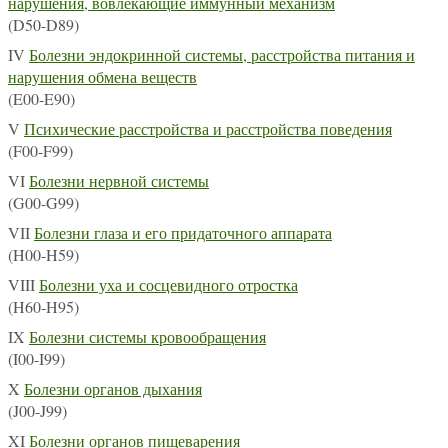
нарушения, вовлекающие иммунный механизм
(D50-D89)
IV
Болезни эндокринной системы, расстройства питания и
нарушения обмена веществ
(E00-E90)
V
Психические расстройства и расстройства поведения
(F00-F99)
VI
Болезни нервной системы
(G00-G99)
VII
Болезни глаза и его придаточного аппарата
(H00-H59)
VIII
Болезни уха и сосцевидного отростка
(H60-H95)
IX
Болезни системы кровообращения
(I00-I99)
X
Болезни органов дыхания
(J00-J99)
XI
Болезни органов пищеварения