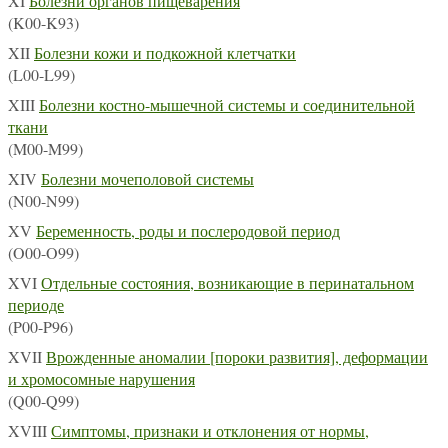
XI
Болезни органов пищеварения
(K00-K93)
XII
Болезни кожи и подкожной клетчатки
(L00-L99)
XIII
Болезни костно-мышечной системы и соединительной
ткани
(M00-M99)
XIV
Болезни мочеполовой системы
(N00-N99)
XV
Беременность, роды и послеродовой период
(O00-O99)
XVI
Отдельные состояния, возникающие в перинатальном
периоде
(P00-P96)
XVII
Врожденные аномалии [пороки развития], деформации
и хромосомные нарушения
(Q00-Q99)
XVIII
Симптомы, признаки и отклонения от нормы,