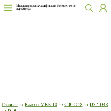
Международная классификация болезней 10-го
пересмотра
Главная
→
Классы МКБ-10
→
C00-D48
→
D37-D48
D40
→