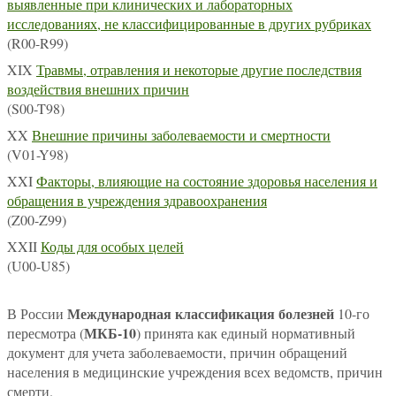
выявленные при клинических и лабораторных
исследованиях, не классифицированные в других рубриках
(R00-R99)
XIX
Травмы, отравления и некоторые другие последствия
воздействия внешних причин
(S00-T98)
XX
Внешние причины заболеваемости и смертности
(V01-Y98)
XXI
Факторы, влияющие на состояние здоровья населения и
обращения в учреждения здравоохранения
(Z00-Z99)
XXII
Коды для особых целей
(U00-U85)
Международная классификация болезней
В России
10-го
МКБ-10
пересмотра (
) принята как единый нормативный
документ для учета заболеваемости, причин обращений
населения в медицинские учреждения всех ведомств, причин
смерти.