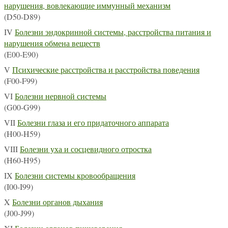
нарушения, вовлекающие иммунный механизм
(D50-D89)
IV
Болезни эндокринной системы, расстройства питания и
нарушения обмена веществ
(E00-E90)
V
Психические расстройства и расстройства поведения
(F00-F99)
VI
Болезни нервной системы
(G00-G99)
VII
Болезни глаза и его придаточного аппарата
(H00-H59)
VIII
Болезни уха и сосцевидного отростка
(H60-H95)
IX
Болезни системы кровообращения
(I00-I99)
X
Болезни органов дыхания
(J00-J99)