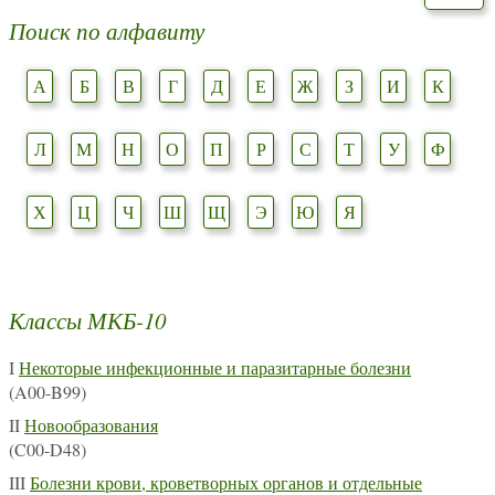
Поиск по алфавиту
А
Б
В
Г
Д
Е
Ж
З
И
К
Л
М
Н
О
П
Р
С
Т
У
Ф
Х
Ц
Ч
Ш
Щ
Э
Ю
Я
Классы МКБ-10
I
Некоторые инфекционные и паразитарные болезни
(A00-B99)
II
Новообразования
(C00-D48)
III
Болезни крови, кроветворных органов и отдельные