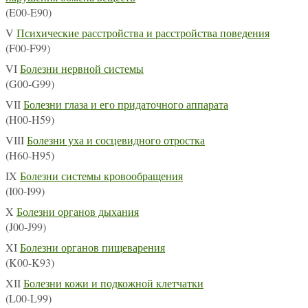
(E00-E90)
V
Психические расстройства и расстройства поведения
(F00-F99)
VI
Болезни нервной системы
(G00-G99)
VII
Болезни глаза и его придаточного аппарата
(H00-H59)
VIII
Болезни уха и сосцевидного отростка
(H60-H95)
IX
Болезни системы кровообращения
(I00-I99)
X
Болезни органов дыхания
(J00-J99)
XI
Болезни органов пищеварения
(K00-K93)
XII
Болезни кожи и подкожной клетчатки
(L00-L99)