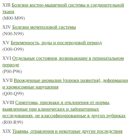
XIII
Болезни костно-мышечной системы и соединительной
ткани
(M00-M99)
XIV
Болезни мочеполовой системы
(N00-N99)
XV
Беременность, роды и послеродовой период
(O00-O99)
XVI
Отдельные состояния, возникающие в перинатальном
периоде
(P00-P96)
XVII
Врожденные аномалии [пороки развития], деформации
и хромосомные нарушения
(Q00-Q99)
XVIII
Симптомы, признаки и отклонения от нормы,
выявленные при клинических и лабораторных
исследованиях, не классифицированные в других рубриках
(R00-R99)
XIX
Травмы, отравления и некоторые другие последствия