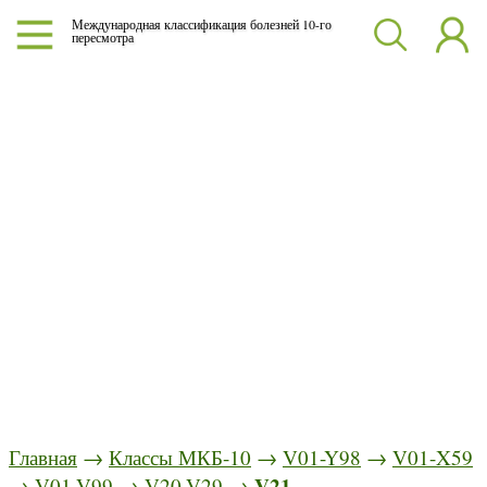
Международная классификация болезней 10-го
пересмотра
Главная
→
Классы МКБ-10
→
V01-Y98
→
V01-X59
V21
→
V01-V99
→
V20-V29
→