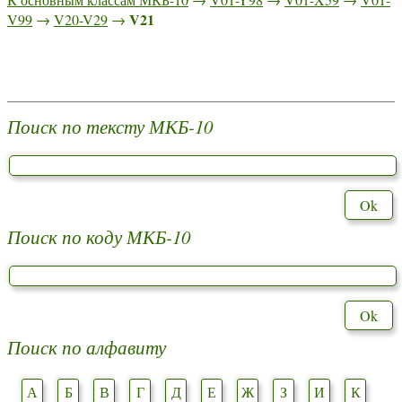
V21
V99
→
V20-V29
→
Поиск по тексту МКБ-10
Поиск по коду МКБ-10
Поиск по алфавиту
А
Б
В
Г
Д
Е
Ж
З
И
К