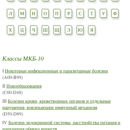
Л
М
Н
О
П
Р
С
Т
У
Ф
Х
Ц
Ч
Ш
Щ
Э
Ю
Я
Классы МКБ-10
I
Некоторые инфекционные и паразитарные болезни
(A00-B99)
II
Новообразования
(C00-D48)
III
Болезни крови, кроветворных органов и отдельные
нарушения, вовлекающие иммунный механизм
(D50-D89)
IV
Болезни эндокринной системы, расстройства питания и
нарушения обмена веществ