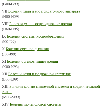
(G00-G99)
VII
Болезни глаза и его придаточного аппарата
(H00-H59)
VIII
Болезни уха и сосцевидного отростка
(H60-H95)
IX
Болезни системы кровообращения
(I00-I99)
X
Болезни органов дыхания
(J00-J99)
XI
Болезни органов пищеварения
(K00-K93)
XII
Болезни кожи и подкожной клетчатки
(L00-L99)
XIII
Болезни костно-мышечной системы и соединительной
ткани
(M00-M99)
XIV
Болезни мочеполовой системы