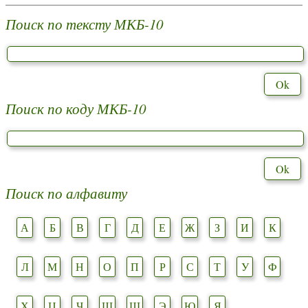
Поиск по тексту МКБ-10
Поиск по коду МКБ-10
Поиск по алфавиту
А
Б
В
Г
Д
Е
Ж
З
И
К
Л
М
Н
О
П
Р
С
Т
У
Ф
Х
Ц
Ч
Ш
Щ
Э
Ю
Я