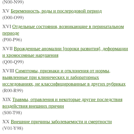
(N00-N99)
XV
Беременность, роды и послеродовой период
(O00-O99)
XVI
Отдельные состояния, возникающие в перинатальном
периоде
(P00-P96)
XVII
Врожденные аномалии [пороки развития], деформации
и хромосомные нарушения
(Q00-Q99)
XVIII
Симптомы, признаки и отклонения от нормы,
выявленные при клинических и лабораторных
исследованиях, не классифицированные в других рубриках
(R00-R99)
XIX
Травмы, отравления и некоторые другие последствия
воздействия внешних причин
(S00-T98)
XX
Внешние причины заболеваемости и смертности
(V01-Y98)