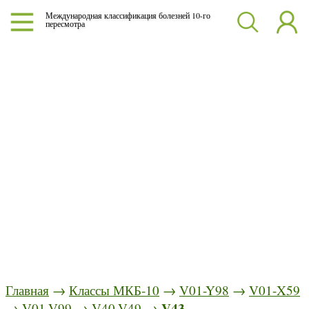
Международная классификация болезней 10-го
пересмотра
Главная
→
Классы МКБ-10
→
V01-Y98
→
V01-X59
V43
→
V01-V99
→
V40-V49
→