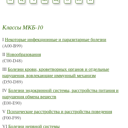
Классы МКБ-10
I
Некоторые инфекционные и паразитарные болезни
(A00-B99)
II
Новообразования
(C00-D48)
III
Болезни крови, кроветворных органов и отдельные
нарушения, вовлекающие иммунный механизм
(D50-D89)
IV
Болезни эндокринной системы, расстройства питания и
нарушения обмена веществ
(E00-E90)
V
Психические расстройства и расстройства поведения
(F00-F99)
VI
Болезни нервной системы