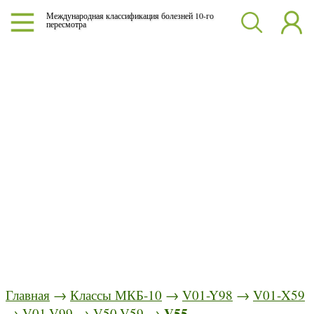
Международная классификация болезней 10-го
пересмотра
Главная
→
Классы МКБ-10
→
V01-Y98
→
V01-X59
V55
→
V01-V99
→
V50-V59
→