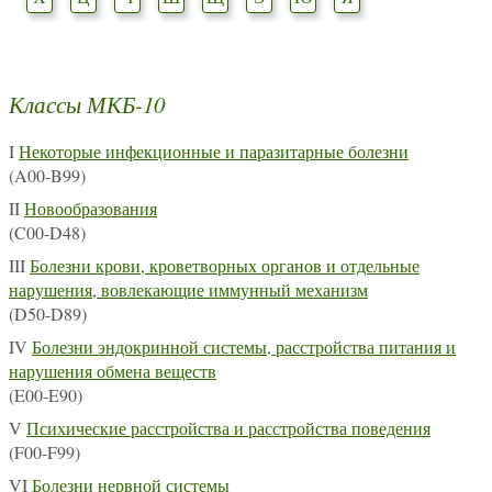
Классы МКБ-10
I
Некоторые инфекционные и паразитарные болезни
(A00-B99)
II
Новообразования
(C00-D48)
III
Болезни крови, кроветворных органов и отдельные
нарушения, вовлекающие иммунный механизм
(D50-D89)
IV
Болезни эндокринной системы, расстройства питания и
нарушения обмена веществ
(E00-E90)
V
Психические расстройства и расстройства поведения
(F00-F99)
VI
Болезни нервной системы