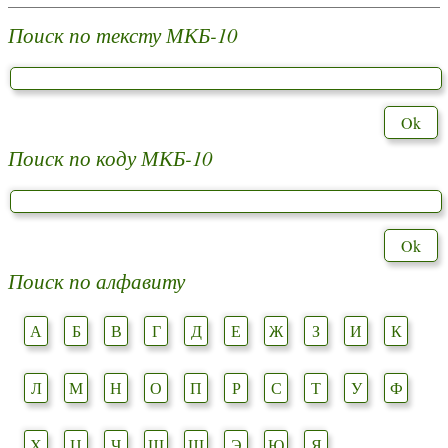
Поиск по тексту МКБ-10
Поиск по коду МКБ-10
Поиск по алфавиту
А
Б
В
Г
Д
Е
Ж
З
И
К
Л
М
Н
О
П
Р
С
Т
У
Ф
Х
Ц
Ч
Ш
Щ
Э
Ю
Я