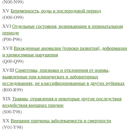
(N00-N99)
XV
Беременность, роды и послеродовой период
(O00-O99)
XVI
Отдельные состояния, возникающие в перинатальном
периоде
(P00-P96)
XVII
Врожденные аномалии [пороки развития], деформации
и хромосомные нарушения
(Q00-Q99)
XVIII
Симптомы, признаки и отклонения от нормы,
выявленные при клинических и лабораторных
исследованиях, не классифицированные в других рубриках
(R00-R99)
XIX
Травмы, отравления и некоторые другие последствия
воздействия внешних причин
(S00-T98)
XX
Внешние причины заболеваемости и смертности
(V01-Y98)