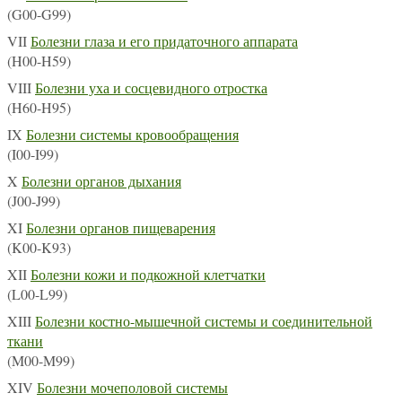
(G00-G99)
VII
Болезни глаза и его придаточного аппарата
(H00-H59)
VIII
Болезни уха и сосцевидного отростка
(H60-H95)
IX
Болезни системы кровообращения
(I00-I99)
X
Болезни органов дыхания
(J00-J99)
XI
Болезни органов пищеварения
(K00-K93)
XII
Болезни кожи и подкожной клетчатки
(L00-L99)
XIII
Болезни костно-мышечной системы и соединительной
ткани
(M00-M99)
XIV
Болезни мочеполовой системы