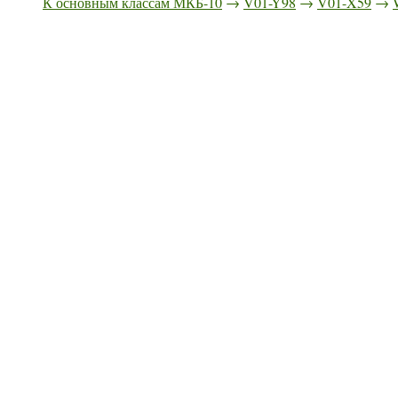
К основным классам МКБ-10
→
V01-Y98
→
V01-X59
→