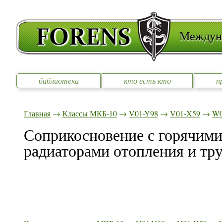
Междуна
библиотека
кто есть кто
п
Главная
→
Классы МКБ-10
→
V01-Y98
→
V01-X59
→
W0
Соприкосновение с горячими
радиаторами отопления и тр