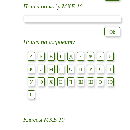
Поиск по коду МКБ-10
Поиск по алфавиту
А
Б
В
Г
Д
Е
Ж
З
И
К
Л
М
Н
О
П
Р
С
Т
У
Ф
Х
Ц
Ч
Ш
Щ
Э
Ю
Я
Классы МКБ-10