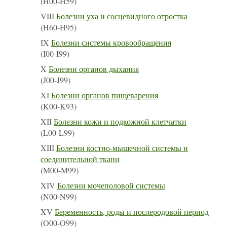
(H00-H59)
VIII
Болезни уха и сосцевидного отростка
(H60-H95)
IX
Болезни системы кровообращения
(I00-I99)
X
Болезни органов дыхания
(J00-J99)
XI
Болезни органов пищеварения
(K00-K93)
XII
Болезни кожи и подкожной клетчатки
(L00-L99)
XIII
Болезни костно-мышечной системы и
соединительной ткани
(M00-M99)
XIV
Болезни мочеполовой системы
(N00-N99)
XV
Беременность, роды и послеродовой период
(O00-O99)