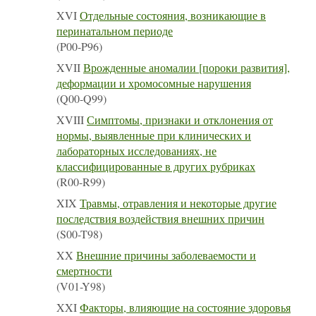
XVI
Отдельные состояния, возникающие в
перинатальном периоде
(P00-P96)
XVII
Врожденные аномалии [пороки развития],
деформации и хромосомные нарушения
(Q00-Q99)
XVIII
Симптомы, признаки и отклонения от
нормы, выявленные при клинических и
лабораторных исследованиях, не
классифицированные в других рубриках
(R00-R99)
XIX
Травмы, отравления и некоторые другие
последствия воздействия внешних причин
(S00-T98)
XX
Внешние причины заболеваемости и
смертности
(V01-Y98)
XXI
Факторы, влияющие на состояние здоровья