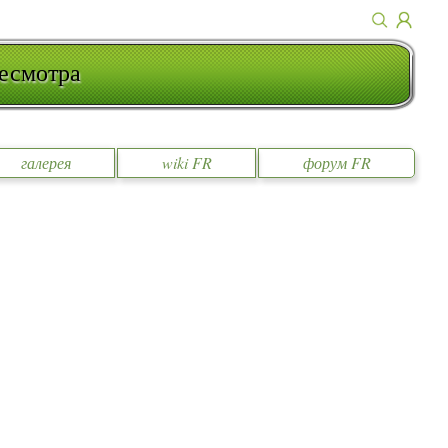
есмотра
галерея
wiki FR
форум FR