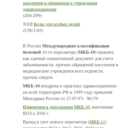
населения и обращения в учреждения
здравоохранения
(Z00-Z99)
XXII
Коды для особых целей
(U00-U85)
Международная классификация
В России
болезней
МКБ-10
10-го пересмотра (
) принята
как единый нормативный документ для учета
заболеваемости, причин обращений населения в
медицинские учреждения всех ведомств,
причин смерти.
МКБ-10
внедрена в практику здравоохранения
на всей территории РФ в 1999 году приказом
Минздрава России от 27.05.97г. №170
Изменения и дополнения МКБ-10
, внесенные
ВОЗ к 2026 г.
Выход в свет нового пересмотра (
МКБ-11
)
планируется ВОЗ в
2017
,
2018
, 2022 году.