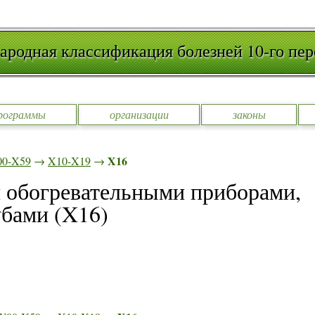
родная классификация болезней 10-го пер
рограммы
организации
законы
X16
0-X59
→
X10-X19
→
 обогревательными приборами,
убами (X16)