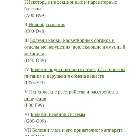
I
Некоторые инфекционные и паразитарные
болезни
(A00-B99)
II
Новообразования
(C00-D48)
III
Болезни крови, кроветворных органов и
отдельные нарушения, вовлекающие иммунный
механизм
(D50-D89)
IV
Болезни эндокринной системы, расстройства
питания и нарушения обмена веществ
(E00-E90)
V
Психические расстройства и расстройства
поведения
(F00-F99)
VI
Болезни нервной системы
(G00-G99)
VII
Болезни глаза и его придаточного аппарата