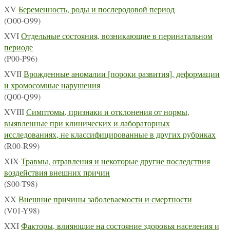
XV
Беременность, роды и послеродовой период
(O00-O99)
XVI
Отдельные состояния, возникающие в перинатальном
периоде
(P00-P96)
XVII
Врожденные аномалии [пороки развития], деформации
и хромосомные нарушения
(Q00-Q99)
XVIII
Симптомы, признаки и отклонения от нормы,
выявленные при клинических и лабораторных
исследованиях, не классифицированные в других рубриках
(R00-R99)
XIX
Травмы, отравления и некоторые другие последствия
воздействия внешних причин
(S00-T98)
XX
Внешние причины заболеваемости и смертности
(V01-Y98)
XXI
Факторы, влияющие на состояние здоровья населения и