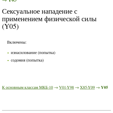
Сексуальное нападение с
применением физической силы
(Y05)
Включены:
изнасилование (попытка)
содомия (попытка)
Y05
К основным классам МКБ-10
→
V01-Y98
→
X85-Y09
→