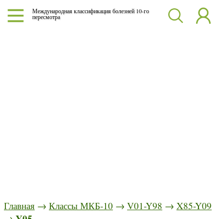
Международная классификация болезней 10-го
пересмотра
Главная
→
Классы МКБ-10
→
V01-Y98
→
X85-Y09
Y05
→