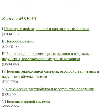
Классы МКБ-10
I
Некоторые инфекционные и паразитарные болезни
(A00-B99)
II
Новообразования
(C00-D48)
III
Болезни крови, кроветворных органов и отдельные
нарушения, вовлекающие иммунный механизм
(D50-D89)
IV
Болезни эндокринной системы, расстройства питания и
нарушения обмена веществ
(E00-E90)
V
Психические расстройства и расстройства поведения
(F00-F99)
VI
Болезни нервной системы
(G00-G99)