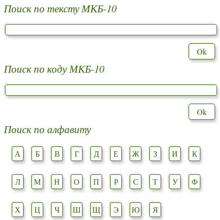
Поиск по тексту МКБ-10
Поиск по коду МКБ-10
Поиск по алфавиту
А
Б
В
Г
Д
Е
Ж
З
И
К
Л
М
Н
О
П
Р
С
Т
У
Ф
Х
Ц
Ч
Ш
Щ
Э
Ю
Я