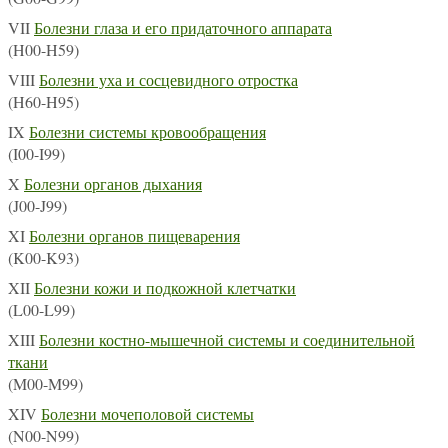
VII
Болезни глаза и его придаточного аппарата
(H00-H59)
VIII
Болезни уха и сосцевидного отростка
(H60-H95)
IX
Болезни системы кровообращения
(I00-I99)
X
Болезни органов дыхания
(J00-J99)
XI
Болезни органов пищеварения
(K00-K93)
XII
Болезни кожи и подкожной клетчатки
(L00-L99)
XIII
Болезни костно-мышечной системы и соединительной
ткани
(M00-M99)
XIV
Болезни мочеполовой системы
(N00-N99)