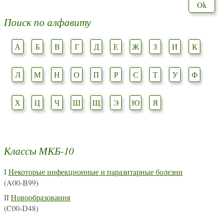
Поиск по алфавиту
А
Б
В
Г
Д
Е
Ж
З
И
К
Л
М
Н
О
П
Р
С
Т
У
Ф
Х
Ц
Ч
Ш
Щ
Э
Ю
Я
Классы МКБ-10
I
Некоторые инфекционные и паразитарные болезни
(A00-B99)
II
Новообразования
(C00-D48)