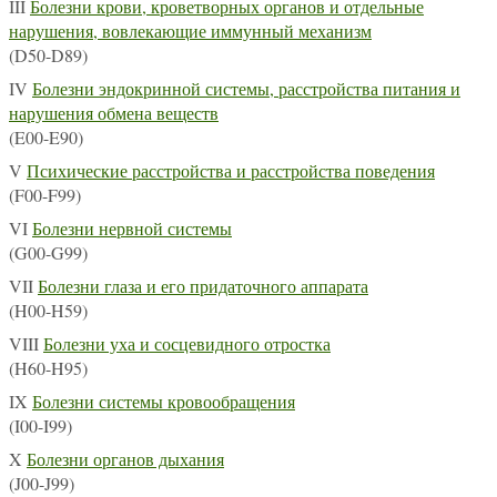
III
Болезни крови, кроветворных органов и отдельные
нарушения, вовлекающие иммунный механизм
(D50-D89)
IV
Болезни эндокринной системы, расстройства питания и
нарушения обмена веществ
(E00-E90)
V
Психические расстройства и расстройства поведения
(F00-F99)
VI
Болезни нервной системы
(G00-G99)
VII
Болезни глаза и его придаточного аппарата
(H00-H59)
VIII
Болезни уха и сосцевидного отростка
(H60-H95)
IX
Болезни системы кровообращения
(I00-I99)
X
Болезни органов дыхания
(J00-J99)