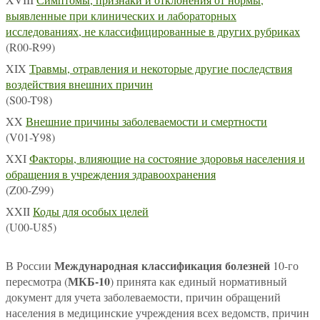
выявленные при клинических и лабораторных
исследованиях, не классифицированные в других рубриках
(R00-R99)
XIX
Травмы, отравления и некоторые другие последствия
воздействия внешних причин
(S00-T98)
XX
Внешние причины заболеваемости и смертности
(V01-Y98)
XXI
Факторы, влияющие на состояние здоровья населения и
обращения в учреждения здравоохранения
(Z00-Z99)
XXII
Коды для особых целей
(U00-U85)
Международная классификация болезней
В России
10-го
МКБ-10
пересмотра (
) принята как единый нормативный
документ для учета заболеваемости, причин обращений
населения в медицинские учреждения всех ведомств, причин