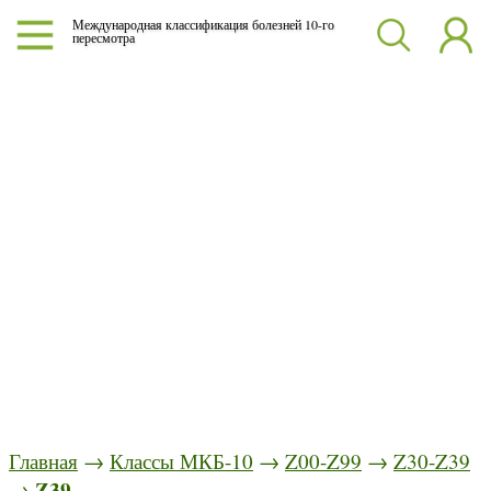
Международная классификация болезней 10-го
пересмотра
Главная
→
Классы МКБ-10
→
Z00-Z99
→
Z30-Z39
Z39
→