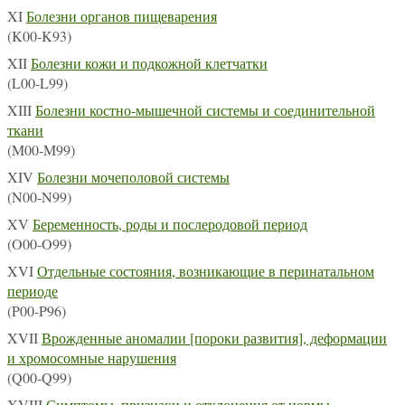
XI
Болезни органов пищеварения
(K00-K93)
XII
Болезни кожи и подкожной клетчатки
(L00-L99)
XIII
Болезни костно-мышечной системы и соединительной
ткани
(M00-M99)
XIV
Болезни мочеполовой системы
(N00-N99)
XV
Беременность, роды и послеродовой период
(O00-O99)
XVI
Отдельные состояния, возникающие в перинатальном
периоде
(P00-P96)
XVII
Врожденные аномалии [пороки развития], деформации
и хромосомные нарушения
(Q00-Q99)
XVIII
Симптомы, признаки и отклонения от нормы,