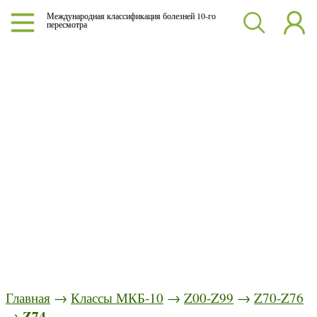
Международная классификация болезней 10-го
пересмотра
Главная
→
Классы МКБ-10
→
Z00-Z99
→
Z70-Z76
Z74
→