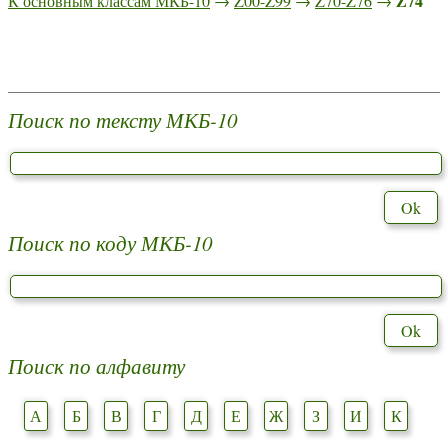
Z74
К основным классам МКБ-10
→
Z00-Z99
→
Z70-Z76
→
Поиск по тексту МКБ-10
Поиск по коду МКБ-10
Поиск по алфавиту
А
Б
В
Г
Д
Е
Ж
З
И
К