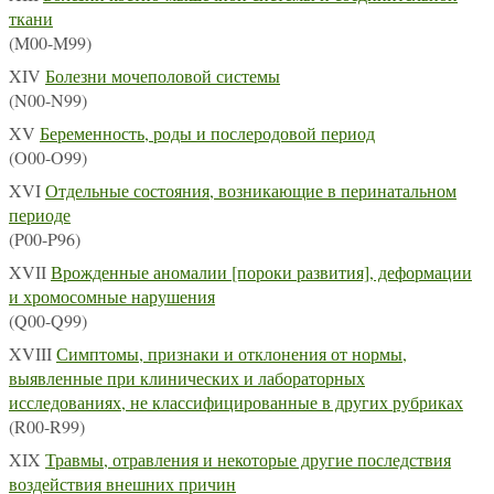
ткани
(M00-M99)
XIV
Болезни мочеполовой системы
(N00-N99)
XV
Беременность, роды и послеродовой период
(O00-O99)
XVI
Отдельные состояния, возникающие в перинатальном
периоде
(P00-P96)
XVII
Врожденные аномалии [пороки развития], деформации
и хромосомные нарушения
(Q00-Q99)
XVIII
Симптомы, признаки и отклонения от нормы,
выявленные при клинических и лабораторных
исследованиях, не классифицированные в других рубриках
(R00-R99)
XIX
Травмы, отравления и некоторые другие последствия
воздействия внешних причин