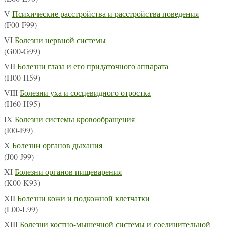
V
Психические расстройства и расстройства поведения
(F00-F99)
VI
Болезни нервной системы
(G00-G99)
VII
Болезни глаза и его придаточного аппарата
(H00-H59)
VIII
Болезни уха и сосцевидного отростка
(H60-H95)
IX
Болезни системы кровообращения
(I00-I99)
X
Болезни органов дыхания
(J00-J99)
XI
Болезни органов пищеварения
(K00-K93)
XII
Болезни кожи и подкожной клетчатки
(L00-L99)
XIII
Болезни костно-мышечной системы и соединительной