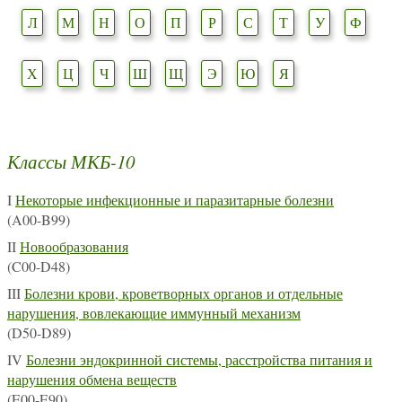
Л
М
Н
О
П
Р
С
Т
У
Ф
Х
Ц
Ч
Ш
Щ
Э
Ю
Я
Классы МКБ-10
I
Некоторые инфекционные и паразитарные болезни
(A00-B99)
II
Новообразования
(C00-D48)
III
Болезни крови, кроветворных органов и отдельные
нарушения, вовлекающие иммунный механизм
(D50-D89)
IV
Болезни эндокринной системы, расстройства питания и
нарушения обмена веществ
(E00-E90)