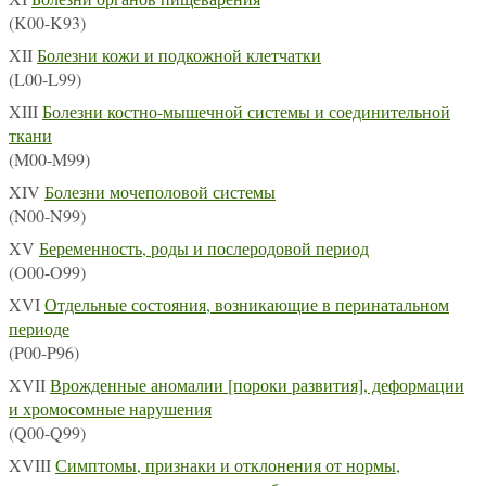
(K00-K93)
XII
Болезни кожи и подкожной клетчатки
(L00-L99)
XIII
Болезни костно-мышечной системы и соединительной
ткани
(M00-M99)
XIV
Болезни мочеполовой системы
(N00-N99)
XV
Беременность, роды и послеродовой период
(O00-O99)
XVI
Отдельные состояния, возникающие в перинатальном
периоде
(P00-P96)
XVII
Врожденные аномалии [пороки развития], деформации
и хромосомные нарушения
(Q00-Q99)
XVIII
Симптомы, признаки и отклонения от нормы,