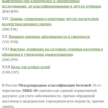
выявленные при клинических и лабораторных
исследованиях, не классифицированные в других рубриках
(R00-R99)
XIX
Травмы, отравления и некоторые другие последствия
воздействия внешних причин
(S00-T98)
XX
Внешние причины заболеваемости и смертности
(V01-Y98)
XXI
Факторы, влияющие на состояние здоровья населения и
обращения в учреждения здравоохранения
(Z00-Z99)
XXII
Коды для особых целей
(U00-U85)
Международная классификация болезней
В России
10-го
МКБ-10
пересмотра (
) принята как единый нормативный
документ для учета заболеваемости, причин обращений
населения в медицинские учреждения всех ведомств, причин
смерти.