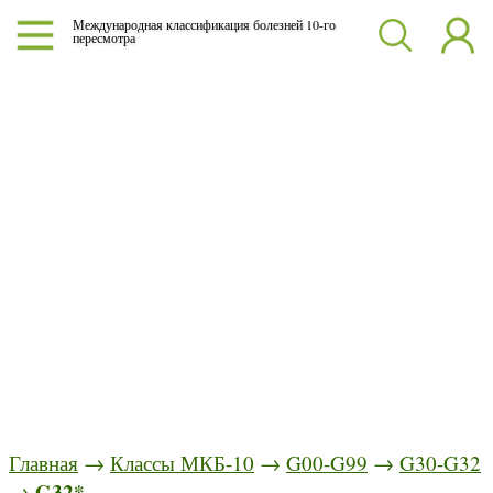
Международная классификация болезней 10-го
пересмотра
Главная
→
Классы МКБ-10
→
G00-G99
→
G30-G32
G32*
→