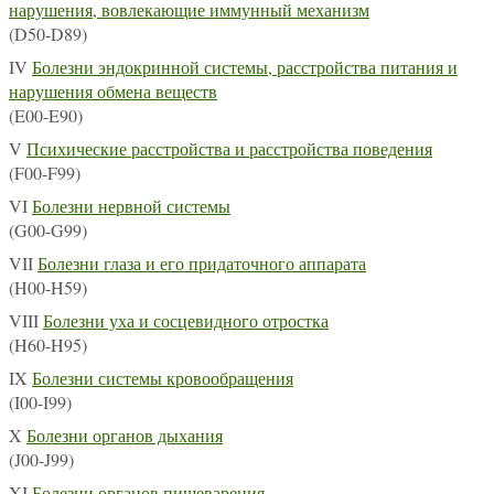
нарушения, вовлекающие иммунный механизм
(D50-D89)
IV
Болезни эндокринной системы, расстройства питания и
нарушения обмена веществ
(E00-E90)
V
Психические расстройства и расстройства поведения
(F00-F99)
VI
Болезни нервной системы
(G00-G99)
VII
Болезни глаза и его придаточного аппарата
(H00-H59)
VIII
Болезни уха и сосцевидного отростка
(H60-H95)
IX
Болезни системы кровообращения
(I00-I99)
X
Болезни органов дыхания
(J00-J99)
XI
Болезни органов пищеварения