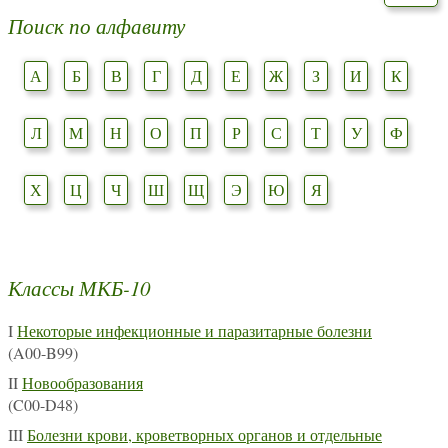
Поиск по алфавиту
А
Б
В
Г
Д
Е
Ж
З
И
К
Л
М
Н
О
П
Р
С
Т
У
Ф
Х
Ц
Ч
Ш
Щ
Э
Ю
Я
Классы МКБ-10
I
Некоторые инфекционные и паразитарные болезни
(A00-B99)
II
Новообразования
(C00-D48)
III
Болезни крови, кроветворных органов и отдельные