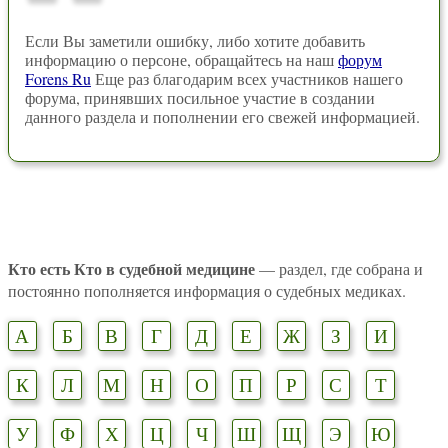
Если Вы заметили ошибку, либо хотите добавить
информацию о персоне, обращайтесь на наш
форум
Forens Ru
Еще раз благодарим всех участников нашего
форума, принявших посильное участие в создании
данного раздела и пополнении его свежей информацией.
Кто есть Кто в судебной медицине
— раздел, где собрана и
постоянно пополняется информация о судебных медиках.
А
Б
В
Г
Д
Е
Ж
З
И
К
Л
М
Н
О
П
Р
С
Т
У
Ф
Х
Ц
Ч
Ш
Щ
Э
Ю