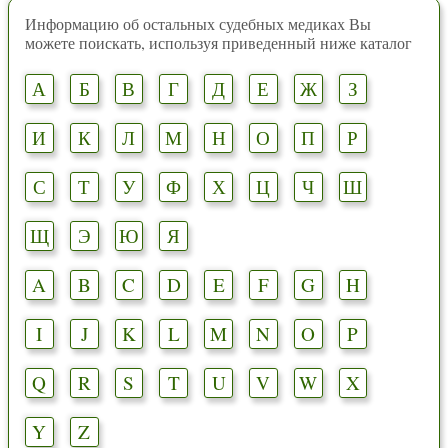
Информацию об остальных судебных медиках Вы
можете поискать, используя приведенный ниже каталог
А
Б
В
Г
Д
Е
Ж
З
И
К
Л
М
Н
О
П
Р
С
Т
У
Ф
Х
Ц
Ч
Ш
Щ
Э
Ю
Я
A
B
C
D
E
F
G
H
I
J
K
L
M
N
O
P
Q
R
S
T
U
V
W
X
Y
Z