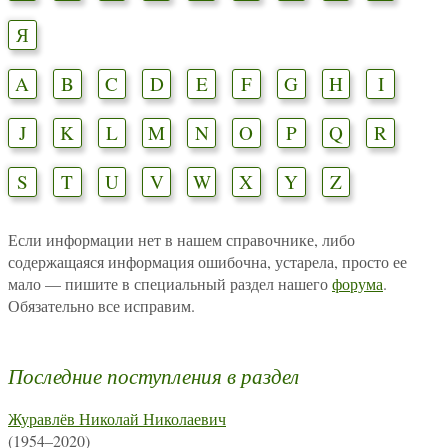
Я
A
B
C
D
E
F
G
H
I
J
K
L
M
N
O
P
Q
R
S
T
U
V
W
X
Y
Z
Если информации нет в нашем справочнике, либо
содержащаяся информация ошибочна, устарела, просто ее
мало — пишите в специальный раздел нашего
форума
.
Обязательно все исправим.
Последние поступления в раздел
Журавлёв Николай Николаевич
(1954–2020)