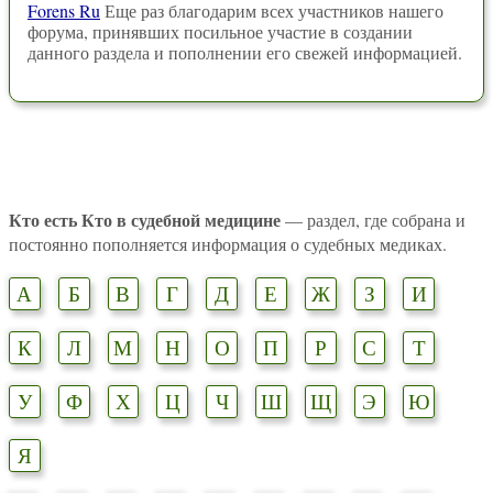
Forens Ru
Еще раз благодарим всех участников нашего
форума, принявших посильное участие в создании
данного раздела и пополнении его свежей информацией.
Кто есть Кто в судебной медицине
— раздел, где собрана и
постоянно пополняется информация о судебных медиках.
А
Б
В
Г
Д
Е
Ж
З
И
К
Л
М
Н
О
П
Р
С
Т
У
Ф
Х
Ц
Ч
Ш
Щ
Э
Ю
Я