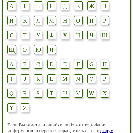
А
Б
В
Г
Д
Е
Ж
З
И
К
Л
М
Н
О
П
Р
С
Т
У
Ф
Х
Ц
Ч
Ш
Щ
Э
Ю
Я
A
B
C
D
E
F
G
H
I
J
K
L
M
N
O
P
Q
R
S
T
U
V
W
X
Y
Z
Если Вы заметили ошибку, либо хотите добавить
информацию о персоне, обращайтесь на наш
форум