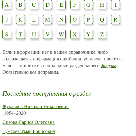
A
B
C
D
E
F
G
H
I
J
K
L
M
N
O
P
Q
R
S
T
U
V
W
X
Y
Z
Если информации нет в нашем справочнике, либо
содержащаяся информация ошибочна, устарела, просто ее
мало — пишите в специальный раздел нашего
форума
.
Обязательно все исправим.
Последние поступления в раздел
Журавлёв Николай Николаевич
(1954–2020)
Сизова Лариса Олеговна
Тумгоев Умар Борисович