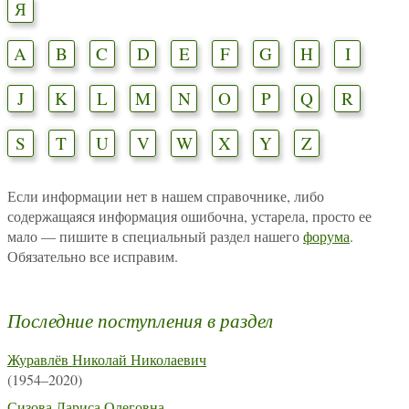
Я
A
B
C
D
E
F
G
H
I
J
K
L
M
N
O
P
Q
R
S
T
U
V
W
X
Y
Z
Если информации нет в нашем справочнике, либо
содержащаяся информация ошибочна, устарела, просто ее
мало — пишите в специальный раздел нашего
форума
.
Обязательно все исправим.
Последние поступления в раздел
Журавлёв Николай Николаевич
(1954–2020)
Сизова Лариса Олеговна