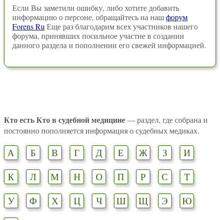
Если Вы заметили ошибку, либо хотите добавить
информацию о персоне, обращайтесь на наш
форум
Forens Ru
Еще раз благодарим всех участников нашего
форума, принявших посильное участие в создании
данного раздела и пополнении его свежей информацией.
Кто есть Кто в судебной медицине
— раздел, где собрана и
постоянно пополняется информация о судебных медиках.
А
Б
В
Г
Д
Е
Ж
З
И
К
Л
М
Н
О
П
Р
С
Т
У
Ф
Х
Ц
Ч
Ш
Щ
Э
Ю