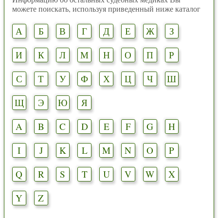
можете поискать, используя приведенный ниже каталог
А
Б
В
Г
Д
Е
Ж
З
И
К
Л
М
Н
О
П
Р
С
Т
У
Ф
Х
Ц
Ч
Ш
Щ
Э
Ю
Я
A
B
C
D
E
F
G
H
I
J
K
L
M
N
O
P
Q
R
S
T
U
V
W
X
Y
Z