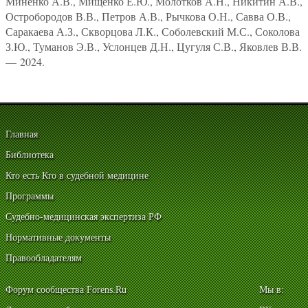
Миненко А.В., Мищенко Е.Ю., Молотков А.Н., Никитин А.В.,
Остробородов В.В., Петров А.В., Рычкова О.Н., Савва О.В.,
Саракаева А.З., Скворцова Л.К., Соболевский М.С., Соколова
З.Ю., Туманов Э.В., Услонцев Д.Н., Цугуля С.В., Яковлев В.В.
— 2024.
Главная
Библиотека
Кто есть Кто в судебной медицине
Программы
Судебно-медицинская экспертиза РФ
Нормативные документы
Правообладателям
Форум сообщества Forens.Ru
Мы в: