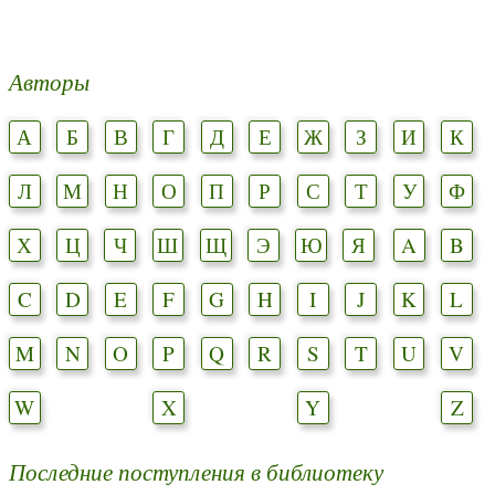
Авторы
А
Б
В
Г
Д
Е
Ж
З
И
К
Л
М
Н
О
П
Р
С
Т
У
Ф
Х
Ц
Ч
Ш
Щ
Э
Ю
Я
A
B
C
D
E
F
G
H
I
J
K
L
M
N
O
P
Q
R
S
T
U
V
W
X
Y
Z
Последние поступления в библиотеку