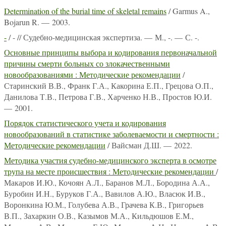
Determination of the burial time of skeletal remains
/ Garmus A.,
Bojarun R. — 2003.
-
/ - // Судебно-медицинская экспертиза. — М., -. — С. -.
Основные принципы выбора и кодирования первоначальной
причины смерти больных со злокачественными
новообразованиями : Методические рекомендации
/
Старинский В.В., Франк Г.А., Какорина Е.П., Грецова О.П.,
Данилова Т.В., Петрова Г.В., Харченко Н.В., Простов Ю.И.
— 2001.
Порядок статистического учета и кодирования
новообразований в статистике заболеваемости и смертности :
Методические рекомендации
/ Вайсман Д.Ш. — 2022.
Методика участия судебно-медицинского эксперта в осмотре
трупа на месте происшествия : Методические рекомендации
/
Макаров И.Ю., Кочоян А.Л., Баранов М.Л., Бородина А.А.,
Буробин И.Н., Буруков Г.А., Вавилов А.Ю., Власюк И.В.,
Воронкина Ю.М., Голубева А.В., Грачева К.В., Григорьев
В.П., Захаркин О.В., Казымов М.А., Кильдюшов Е.М.,