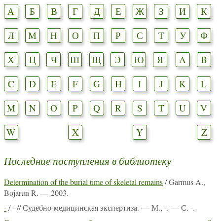
А
Б
В
Г
Д
Е
Ж
З
И
К
Л
М
Н
О
П
Р
С
Т
У
Ф
Х
Ц
Ч
Ш
Щ
Э
Ю
Я
A
B
C
D
E
F
G
H
I
J
K
L
M
N
O
P
Q
R
S
T
U
V
W
X
Y
Z
Последние поступления в библиотеку
Determination of the burial time of skeletal remains
/ Garmus A.,
Bojarun R. — 2003.
-
/ - // Судебно-медицинская экспертиза. — М., -. — С. -.