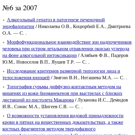
№6 за 2007
Алкогольный гепатоз в патогенезе печеночной
энцефалопатии
/ Николаева О.В., Коцюрбий Е.А., Дмитриева
О.А. — С. .
Морфофункциональное взаимодействие зон надпочечников
человека при остром летальном отравлении окисью углерода
на фоне алкогольной интоксикации
/ Алябьев Ф.В., Падеров
Ю.М., Новоселов В.П., Яушев Т.Р. — С. .
Исследование критериев размерной типологии лица и
телосложения юношей
/ Звягин В.Н., Негашева М.А. — С. .
Топография сурьмы диффузно-контактным методом на
мишенях из кожи биоманекенов при выстрелах с близких
дистанций из пистолета Макарова
/ Лузанова И.С., Демидов
И.В., Сонис М.А., Шигеев С.В. — С. .
О возможности установления видовой принадлежности
крови в пятнах на вещественных доказательствах, а также
костных фрагментов методом твердофазного