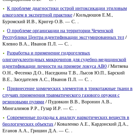
К проблеме диагностики острой интоксикации этиловым
алкоголем в экспертной практике
/ Кильдюшов Е.М.,
Буромский И.В., Кригер О.В. — С. .
О проблеме организации на территории Чеченской
Республики Центра идентификации эксгумированных тел
/
Клевно В.А., Иванов П.Л. — С. .
Разработка и применение гидрогелевых
олигонуклеотидных микрочипов для судебно-медицинской
идентификации личности на примере локуса AB0
/ Митяева
О.Н., Фесенко Д.О., Наседкина Т.В., Лысов Ю.П., Барский
В.Е., Заседателев А.С., Иванов П.Л. — С. .
Привнесение химических элементов в трикотажные ткани в
случаях применения травматического газового оружия с
резиновыми пулями
/ Пудовкин В.В., Воронин А.В.,
Мингалимов Р.Р., Гузар И.Р. — С. .
Современные подходы к анализу наркотических веществ в
биологических объектах
/ Коваленко А.Е., Кардонский Д.А.,
Еганов А.А., Гришин Д.А. — С. .