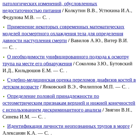
патологических изменений, обусловленных
недостаточностью питания
/ Колкутин В.В., Устюхина И.А.,
Федулова М.В. — С. .
Применение некоторых современных математических
моделей посмертного охлаждения тела для определения
давности наступления смерти
/ Вавилов А.Ю., Витер В.И.
— С. .
О необходимости унифицированного подхода к осмотру
трупа на месте его обнаружения
/ Соколова З.Ю., Бутовский
И.Д., Кильдюшов Е.М. — С. .
Судебно-медицинская оценка переломов диафизов костей в
детском возрасте
/ Янковский В.Э., Филиппов М.П. — С. .
Определение половой принадлежности по
остеометрическим признакам верхней и нижней конечностей
с использованием дискриминантного анализа
/ Звягин В.Н.,
Синева И.М. — С. .
Идентификация личности неопознанных трупов в морге
/
Алексанян К.А. — С. .