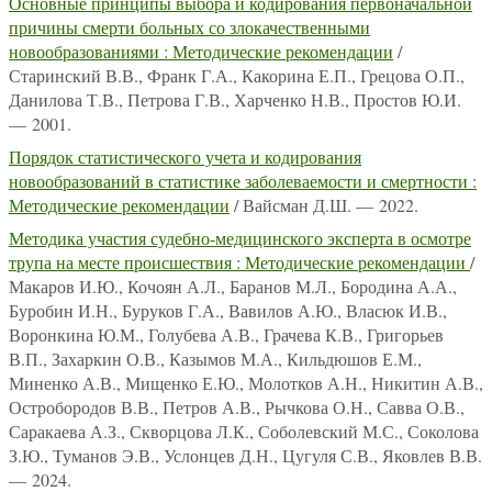
Основные принципы выбора и кодирования первоначальной
причины смерти больных со злокачественными
новообразованиями : Методические рекомендации
/
Старинский В.В., Франк Г.А., Какорина Е.П., Грецова О.П.,
Данилова Т.В., Петрова Г.В., Харченко Н.В., Простов Ю.И.
— 2001.
Порядок статистического учета и кодирования
новообразований в статистике заболеваемости и смертности :
Методические рекомендации
/ Вайсман Д.Ш. — 2022.
Методика участия судебно-медицинского эксперта в осмотре
трупа на месте происшествия : Методические рекомендации
/
Макаров И.Ю., Кочоян А.Л., Баранов М.Л., Бородина А.А.,
Буробин И.Н., Буруков Г.А., Вавилов А.Ю., Власюк И.В.,
Воронкина Ю.М., Голубева А.В., Грачева К.В., Григорьев
В.П., Захаркин О.В., Казымов М.А., Кильдюшов Е.М.,
Миненко А.В., Мищенко Е.Ю., Молотков А.Н., Никитин А.В.,
Остробородов В.В., Петров А.В., Рычкова О.Н., Савва О.В.,
Саракаева А.З., Скворцова Л.К., Соболевский М.С., Соколова
З.Ю., Туманов Э.В., Услонцев Д.Н., Цугуля С.В., Яковлев В.В.
— 2024.