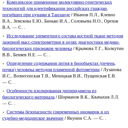
Комплексное применение молекулярно-генетических
технологий для идентификации российских граждан,
погибших при цунами в Таиланде
/ Иванов П.Л., Клевно
В.А., Земскова Е.Ю., Бинько И.А., Соловьева Н.О., Орехов
В.А. — С. .
Исследование элементного состава костной ткани методом
лазерной масс-спектрометрии в целях диагностики медико-
биологических признаков человека
/ Крымова Т.Г., Колкутин
В.В., Беняев Н.Е. — С. .
Определение содержания лития в биообъектах (печень,
почки) человека методом пламенной фотометрии
/ Лузанова
И.С., Вознесенская Т.В., Меницкая В.И., Пущинская Е.В.
— С. .
Особенности изолирования дипиридамола из
биологического материала
/ Шорманов В.К., Квачахия Л.Л.
— С. .
Системы безопасности современных иномарок и их
судебно-медицинское значение
/ Якунин С.А. — С. .