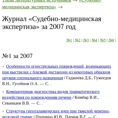
медицинская экспертиза»
→
Журнал «Судебно-медицинская
экспертиза» за 2007 год
№1
|
№2
|
№3
|
№4
|
№5
|
№6
|
№1 за 2007
Особенности огнестрельных повреждений, возникающих
при выстрелах с близкой дистанции из некоторых образцов
оружия специального назначения
/ Гаджиева Д.Б., Гужеедов
В.Н., Гусейнов О.А. — С. .
Компьютерная диагностика видов травматического
воздействия по повреждениям печени
/ Кимбар В.И.,
Севанкаев В.В. — С. .
Структура гипоталамических ядер при тяжелой черепно-
мозговой травме
/ Прошина Ю.В., Папков В.Г. — С. .