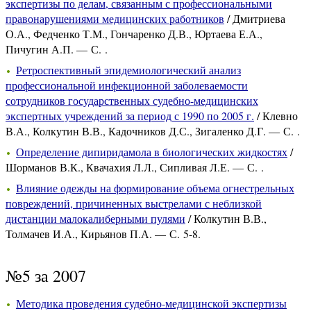
экспертизы по делам, связанным с профессиональными
правонарушениями медицинских работников
/ Дмитриева
О.А., Федченко Т.М., Гончаренко Д.В., Юртаева Е.А.,
Пичугин А.П. — С. .
Ретроспективный эпидемиологический анализ
профессиональной инфекционной заболеваемости
сотрудников государственных судебно-медицинских
экспертных учреждений за период с 1990 по 2005 г.
/ Клевно
В.А., Колкутин В.В., Кадочников Д.С., Зигаленко Д.Г. — С. .
Определение дипиридамола в биологических жидкостях
/
Шорманов В.К., Квачахия Л.Л., Сипливая Л.Е. — С. .
Влияние одежды на формирование объема огнестрельных
повреждений, причиненных выстрелами с неблизкой
дистанции малокалиберными пулями
/ Колкутин В.В.,
Толмачев И.А., Кирьянов П.А. — С. 5-8.
№5 за 2007
Методика проведения судебно-медицинской экспертизы