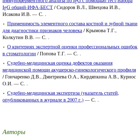
иммуноферментного анализа по IgG с помощью тест-набора
IgG общий-ИФА-БЕСТ
/ Сидоров В.Л., Швецова И.В.,
Исакова И.В. — С. .
Применимость элементного состава костной и зубной ткани
для диагностики признаков человека
/ Крымова Т.Г.,
Колкутин В.В. — С. .
О критериях экспертной оценки профессиональных ошибок
в стоматологии
/ Попова Т.Г. — С. .
Судебно-медицинская оценка дефектов оказания
медицинской помощи акушерско-гинекологического профиля
/ Гончаренко Д.В., Дмитриева О.А., Кирдяпкина А.В., Курнос
О.И. — С. .
Судебно-медицинская экспертиза (указатель статей,
опубликованных в журнале в 2007 г.)
— С. .
Авторы