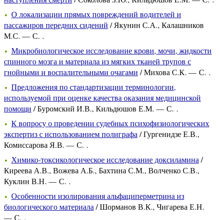
О локализации прямых повреждений водителей и
пассажиров передних сидений
/ Якунин С.А., Калашников
М.С. — С. .
Микробиологическое исследование крови, мочи, жидкости
спинного мозга и материала из мягких тканей трупов с
гнойными и воспалительными очагами
/ Михова С.К. — С. .
Предложения по стандартизации терминологии,
используемой при оценке качества оказания медицинской
помощи
/ Буромский И.В., Кильдюшов Е.М. — С. .
К вопросу о проведении судебных психофизиологических
экспертиз с использованием полиграфа
/ Гургенидзе Е.В.,
Комиссарова Я.В. — С. .
Химико-токсикологическое исследование доксиламина
/
Киреева А.В., Вожева А.Б., Бахтина С.М., Волченко С.В.,
Куклин В.Н. — С. .
Особенности изолирования альфациперметрина из
биологического материала
/ Шорманов В.К., Чигарева Е.Н.
— С. .