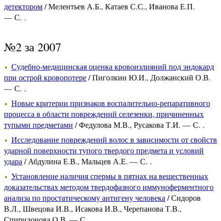
детектором
/ Мелентьев А.Б., Катаев С.С., Иванова Е.П.
— С. .
№2 за 2007
Судебно-медицинская оценка кровоизлияний под эндокард
при острой кровопотере
/ Пиголкин Ю.И., Должанский О.В.
— С. .
Новые критерии признаков воспалительно-репаративного
процесса в области повреждений селезенки, причиненных
тупыми предметами
/ Федулова М.В., Русакова Т.И. — С. .
Исследование повреждений волос в зависимости от свойств
ударной поверхности тупого твердого предмета и условий
удара
/ Абдулина Е.В., Мальцев А.Е. — С. .
Установление наличия спермы в пятнах на вещественных
доказательствах методом твердофазного иммуноферментного
анализа по простатическому антигену человека
/ Сидоров
В.Л., Швецова И.В., Исакова И.В., Черепанова Т.В.,
Спиридонова О.В. — С. .