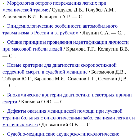
Морфология острого повреждения легких при
механической травме
/ Сундуков Д.В., Голубев А.М.,
Алисиевич В.И., Баширова А.Р. — С. .
Эпидемиологические особенности автомобильного
травматизма в России и за рубежом
/ Якунин С.А. — С. .
Общие принципы проведения идентификации личности
при массовой гибели людей
/ Крымова Т.Г., Колкутин В.В.
— С. .
Новые критерии для диагностики скоропостижной
сердечной смерти в судебной медицине
/ Богомолов Д.В.,
Таборов Ю.Г., Баранова М.Я., Семенов Г.Г., Семочин Д.В.
— С. .
Биохимические критерии диагностики некоторых причин
смерти
/ Климова О.Ю. — С. .
Дефекты оказания медицинской помощи при лучевой
терапии больных с онкологическими заболеваниями легких и
молочных желез
/ Должанский О.В. — С. .
Судебно-медицинские акушерско-гинекологические