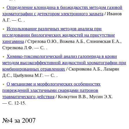
Определение клонидина в биожидкостях методом газовой
хроматографии с детектором электронного захвата
/ Иванов
А.Г. — С. .
Использование различных методов анализа при
исследовании биологических жидкостей на присутствие
хингамина
/ Стрелова О.Ю., Вожева А.Б., Слонимская Е.А.,
Стрелкова Л.Ф. — С. .
Химико-токсикологический анализ галоперида в крови
методом высокоэффективной жидкостной хроматографии при
комбинированных отравлениях
/ Скорнякова А.Б., Лазарян
Д.С., Цыбулина М.Г. — С. .
О механизме и морфологических особенностях
повреждений эластичными снарядами патронов
травматического действия
/ Колкутин В.В., Мусин Э.Х.
— С. 12-15.
№4 за 2007