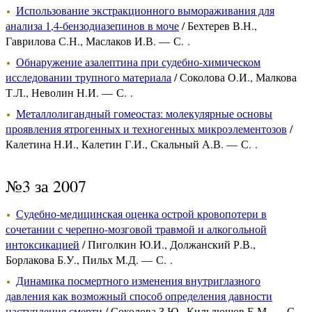
Использование экстракционного вымораживания для
анализа 1,4-бензодиазепинов в моче
/ Бехтерев В.Н.,
Гаврилова С.Н., Маслаков И.В. — С. .
Обнаружение азалептина при судебно-химическом
исследовании трупного материала
/ Соколова О.И., Малкова
Т.Л., Неволин Н.И. — С. .
Металлолигандный гомеостаз: молекулярные основы
проявления ятрогенных и техногенных микроэлементозов
/
Калетина Н.И., Калетин Г.И., Скальный А.В. — С. .
№3 за 2007
Судебно-медицинская оценка острой кровопотери в
сочетании с черепно-мозговой травмой и алкогольной
интоксикацией
/ Пиголкин Ю.И., Должанский Р.В.,
Борлакова Б.У., Пильх М.Д. — С. .
Динамика посмертного изменения внутриглазного
давления как возможный способ определения давности
наступления смерти
/ Соколова З.Ю., Кильдюшов Е.М. — С. .