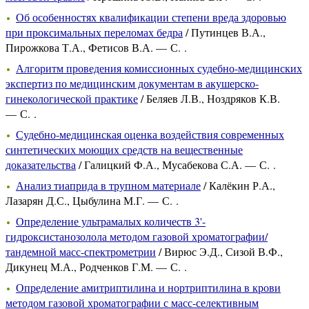
Об особенностях квалификации степени вреда здоровью
при проксимальных переломах бедра
/ Путинцев В.А.,
Пирожкова Т.А., Фетисов В.А. — С. .
Алгоритм проведения комиссионных судебно-медицинских
экспертиз по медицинским документам в акушерско-
гинекологической практике
/ Беляев Л.В., Ноздряков К.В.
— С. .
Судебно-медицинская оценка воздействия современных
синтетических моющих средств на вещественные
доказательства
/ Галицкий Ф.А., Мусабекова С.А. — С. .
Анализ тиаприда в трупном материале
/ Калёкин Р.А.,
Лазарян Д.С., Цыбулина М.Г. — С. .
Определение ультрамалых количеств 3'-
гидроксистанозолола методом газовой хроматографии/
тандемной масс-спектрометрии
/ Вирюс Э.Д., Сизой В.Ф.,
Дикунец М.А., Родченков Г.М. — С. .
Определение амитриптилина и нортриптилина в крови
методом газовой хроматографии с масс-селективным