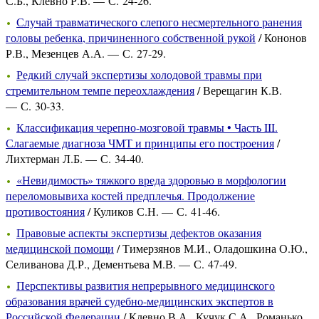
С.Б., Клевно Р.В. — С. 24-26.
Случай травматического слепого несмертельного ранения
головы ребенка, причиненного собственной рукой
/ Кононов
Р.В., Мезенцев А.А. — С. 27-29.
Редкий случай экспертизы холодовой травмы при
стремительном темпе переохлаждения
/ Верещагин К.В.
— С. 30-33.
Классификация черепно-мозговой травмы • Часть III.
Слагаемые диагноза ЧМТ и принципы его построения
/
Лихтерман Л.Б. — С. 34-40.
«Невидимость» тяжкого вреда здоровью в морфологии
переломовывиха костей предплечья. Продолжение
противостояния
/ Куликов С.Н. — С. 41-46.
Правовые аспекты экспертизы дефектов оказания
медицинской помощи
/ Тимерзянов М.И., Оладошкина О.Ю.,
Селиванова Д.Р., Дементьева М.В. — С. 47-49.
Перспективы развития непрерывного медицинского
образования врачей судебно-медицинских экспертов в
Российской Федерации
/ Клевно В.А., Кучук С.А., Романько