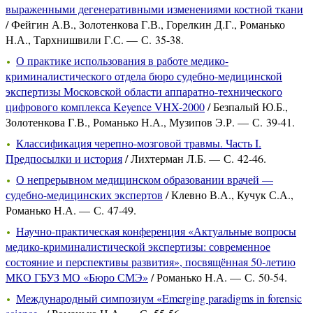
выраженными дегенеративными изменениями костной ткани
/ Фейгин А.В., Золотенкова Г.В., Горелкин Д.Г., Романько
Н.А., Тархнишвили Г.С. — С. 35-38.
О практике использования в работе медико-
криминалистического отдела бюро судебно-медицинской
экспертизы Московской области аппаратно-технического
цифрового комплекса Keyence VHX-2000
/ Безпалый Ю.Б.,
Золотенкова Г.В., Романько Н.А., Музипов Э.Р. — С. 39-41.
Классификация черепно-мозговой травмы. Часть I.
Предпосылки и история
/ Лихтерман Л.Б. — С. 42-46.
О непрерывном медицинском образовании врачей —
судебно-медицинских экспертов
/ Клевно В.А., Кучук С.А.,
Романько Н.А. — С. 47-49.
Научно-практическая конференция «Актуальные вопросы
медико-криминалистической экспертизы: современное
состояние и перспективы развития», посвящённая 50-летию
МКО ГБУЗ МО «Бюро СМЭ»
/ Романько Н.А. — С. 50-54.
Международный симпозиум «Emerging paradigms in forensic