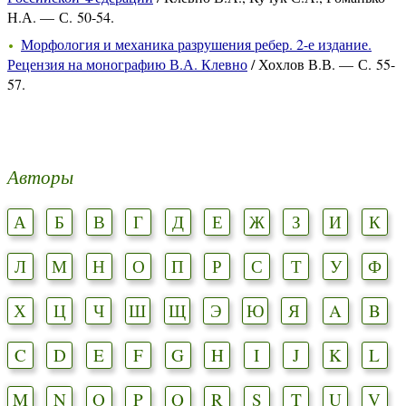
Н.А. — С. 50-54.
Морфология и механика разрушения ребер. 2-е издание.
Рецензия на монографию В.А. Клевно
/ Хохлов В.В. — С. 55-
57.
Авторы
А
Б
В
Г
Д
Е
Ж
З
И
К
Л
М
Н
О
П
Р
С
Т
У
Ф
Х
Ц
Ч
Ш
Щ
Э
Ю
Я
A
B
C
D
E
F
G
H
I
J
K
L
M
N
O
P
Q
R
S
T
U
V