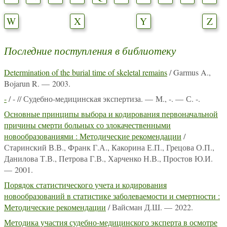
W
X
Y
Z
Последние поступления в библиотеку
Determination of the burial time of skeletal remains
/ Garmus A.,
Bojarun R. — 2003.
-
/ - // Судебно-медицинская экспертиза. — М., -. — С. -.
Основные принципы выбора и кодирования первоначальной
причины смерти больных со злокачественными
новообразованиями : Методические рекомендации
/
Старинский В.В., Франк Г.А., Какорина Е.П., Грецова О.П.,
Данилова Т.В., Петрова Г.В., Харченко Н.В., Простов Ю.И.
— 2001.
Порядок статистического учета и кодирования
новообразований в статистике заболеваемости и смертности :
Методические рекомендации
/ Вайсман Д.Ш. — 2022.
Методика участия судебно-медицинского эксперта в осмотре