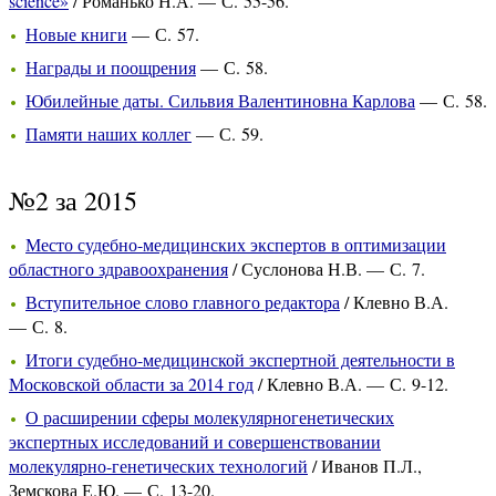
science»
/ Романько Н.А. — С. 55-56.
Новые книги
— С. 57.
Награды и поощрения
— С. 58.
Юбилейные даты. Сильвия Валентиновна Карлова
— С. 58.
Памяти наших коллег
— С. 59.
№2 за 2015
Место судебно-медицинских экспертов в оптимизации
областного здравоохранения
/ Суслонова Н.В. — С. 7.
Вступительное слово главного редактора
/ Клевно В.А.
— С. 8.
Итоги судебно-медицинской экспертной деятельности в
Московской области за 2014 год
/ Клевно В.А. — С. 9-12.
О расширении сферы молекулярногенетических
экспертных исследований и совершенствовании
молекулярно-генетических технологий
/ Иванов П.Л.,
Земскова Е.Ю. — С. 13-20.