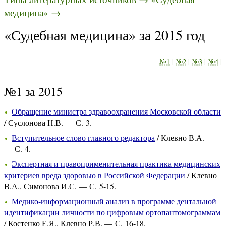
медицина»
→
«Судебная медицина» за 2015 год
№1
|
№2
|
№3
|
№4
|
№1 за 2015
Обращение министра здравоохранения Московской области
/ Суслонова Н.В. — С. 3.
Вступительное слово главного редактора
/ Клевно В.А.
— С. 4.
Экспертная и правоприменительная практика медицинских
критериев вреда здоровью в Российской Федерации
/ Клевно
В.А., Симонова И.С. — С. 5-15.
Медико-информационный анализ в программе дентальной
идентификации личности по цифровым ортопантомограммам
/ Костенко Е.Я., Клевно Р.В. — С. 16-18.