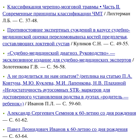
Классификация черепно-мозговой травмы • Часть II.
Современные принципы классификации ЧМТ
/ Лихтерман
Л.Б. — С. 37-48.
Противостояние экспертных суждений в казусе судебно-
медицинской оценки переломовывиха костей предплечья,
составляющих локтевой сустав
/ Куликов С.Н. — С. 49-55.
«Судебно-медицинский диагноз. Руководство» —
эксклюзивное издание для судебно-медицинских экспертов
/
Золотенкова Г.В. — С. 56-58.
А не поделиться ли нам опытом? (реплика на статью П.А.
Ковтуна, М.Ю. Куклева, М.И. Лапенкова, Н.В. Плахиной
«Недостаточность аутосомных STR- маркеров для
достоверного установления родства в дуэтах «родитель —
ребенок»)
/ Иванов П.Л. — С. 59-60.
Александр Сергеевич Семенов к 60-летию со дня рождения
— С. 61-62.
Павел Леонидович Иванов к 60-летию со дня рождения
— С. 63-64.