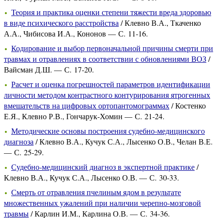
Теория и практика оценки степени тяжести вреда здоровью
в виде психического расстройства
/ Клевно В.А., Ткаченко
А.А., Чибисова И.А., Кононов — С. 11-16.
Кодирование и выбор первоначальной причины смерти при
травмах и отравлениях в соответствии с обновлениями ВОЗ
/
Вайсман Д.Ш. — С. 17-20.
Расчет и оценка погрешностей параметров идентификации
личности методом контрастного контурирования ятрогенных
вмешательств на цифровых ортопантомограммах
/ Костенко
Е.Я., Клевно Р.В., Гончарук-Хомин — С. 21-24.
Методические основы построения судебно-медицинского
диагноза
/ Клевно В.А., Кучук С.А., Лысенко О.В., Челан В.Е.
— С. 25-29.
Судебно-медицинский диагноз в экспертной практике
/
Клевно В.А., Кучук С.А., Лысенко О.В. — С. 30-33.
Смерть от отравления пчелиным ядом в результате
множественных ужалений при наличии черепно-мозговой
травмы
/ Карлин И.М., Карлина О.В. — С. 34-36.