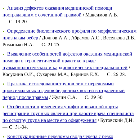
Анализ дефектов оказания медицинской помощи
пострадавшим с сочетанной травмой
/ Максимов А.В.
— С. 19-20.
Определение биологического профиля по морфологическим
признакам ребер
/ Долгов А.А., Абрамов А.С., Веселкова Д.В.,
Романько Н.А. — С. 21-25.
Выявление особенностей дефектов оказания медицинской
помощи в терапевтической практике в ряде
пульмонологических и кардиологических специальностей
/
Косухина О.И., Сухарева М.А., Баринов Е.Х. — С. 26-28.
Практика исследования трупов лиц с переломами
проксимальных отделов бедренных костей в отдаленный
период после травмы
/ Жулин С.А. — С. 29-30.
Особенности применения унифицированной карты
регистрации трупных явлений при работе врача-специалиста
по осмотру трупа на месте его обнаружения
/ Бутовский Д.И.
— С. 31-34.
Конструкционные переломы свода черепа с резко