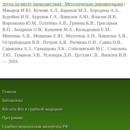
трупа на месте происшествия : Методические рекомендации
/
Макаров И.Ю., Кочоян А.Л., Баранов М.Л., Бородина А.А.,
Буробин И.Н., Буруков Г.А., Вавилов А.Ю., Власюк И.В.,
Воронкина Ю.М., Голубева А.В., Грачева К.В., Григорьев
В.П., Захаркин О.В., Казымов М.А., Кильдюшов Е.М.,
Миненко А.В., Мищенко Е.Ю., Молотков А.Н., Никитин А.В.,
Остробородов В.В., Петров А.В., Рычкова О.Н., Савва О.В.,
Саракаева А.З., Скворцова Л.К., Соболевский М.С., Соколова
З.Ю., Туманов Э.В., Услонцев Д.Н., Цугуля С.В., Яковлев В.В.
— 2024.
Главная
Библиотека
Кто есть Кто в судебной медицине
Программы
Судебно-медицинская экспертиза РФ