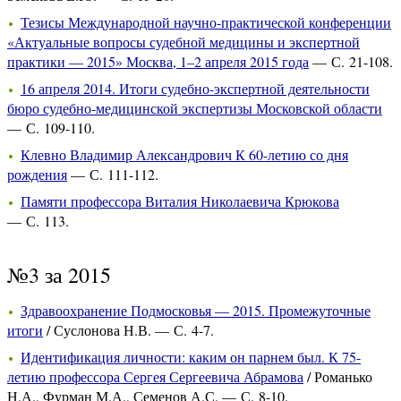
Тезисы Международной научно-практической конференции
«Актуальные вопросы судебной медицины и экспертной
практики — 2015» Москва, 1–2 апреля 2015 года
— С. 21-108.
16 апреля 2014. Итоги судебно-экспертной деятельности
бюро судебно-медицинской экспертизы Московской области
— С. 109-110.
Клевно Владимир Александрович К 60-летию со дня
рождения
— С. 111-112.
Памяти профессора Виталия Николаевича Крюкова
— С. 113.
№3 за 2015
Здравоохранение Подмосковья — 2015. Промежуточные
итоги
/ Суслонова Н.В. — С. 4-7.
Идентификация личности: каким он парнем был. К 75-
летию профессора Сергея Сергеевича Абрамова
/ Романько
Н.А., Фурман М.А., Семенов А.С. — С. 8-10.