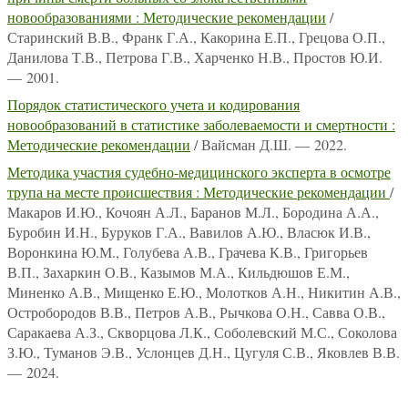
новообразованиями : Методические рекомендации
/
Старинский В.В., Франк Г.А., Какорина Е.П., Грецова О.П.,
Данилова Т.В., Петрова Г.В., Харченко Н.В., Простов Ю.И.
— 2001.
Порядок статистического учета и кодирования
новообразований в статистике заболеваемости и смертности :
Методические рекомендации
/ Вайсман Д.Ш. — 2022.
Методика участия судебно-медицинского эксперта в осмотре
трупа на месте происшествия : Методические рекомендации
/
Макаров И.Ю., Кочоян А.Л., Баранов М.Л., Бородина А.А.,
Буробин И.Н., Буруков Г.А., Вавилов А.Ю., Власюк И.В.,
Воронкина Ю.М., Голубева А.В., Грачева К.В., Григорьев
В.П., Захаркин О.В., Казымов М.А., Кильдюшов Е.М.,
Миненко А.В., Мищенко Е.Ю., Молотков А.Н., Никитин А.В.,
Остробородов В.В., Петров А.В., Рычкова О.Н., Савва О.В.,
Саракаева А.З., Скворцова Л.К., Соболевский М.С., Соколова
З.Ю., Туманов Э.В., Услонцев Д.Н., Цугуля С.В., Яковлев В.В.
— 2024.