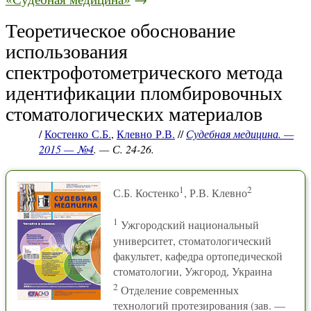
Теоретическое обоснование
использования
спектрофотометрического метода
идентификации пломбировочных
стоматологических материалов
/
Костенко С.Б.
,
Клевно Р.В.
//
Судебная медицина. —
2015 — №4
. — С. 24-26.
1
2
С.Б. Костенко
, Р.В. Клевно
1
Ужгородский национальный
университет, стоматологический
факультет, кафедра ортопедической
стоматологии, Ужгород, Украина
2
Отделение современных
технологий протезирования (зав. —