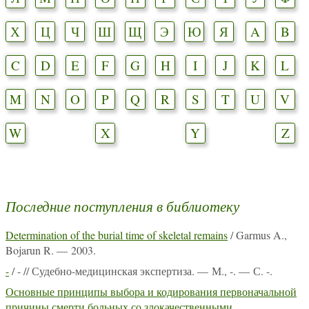
Х
Ц
Ч
Ш
Щ
Э
Ю
Я
A
B
C
D
E
F
G
H
I
J
K
L
M
N
O
P
Q
R
S
T
U
V
W
X
Y
Z
Последние поступления в библиотеку
Determination of the burial time of skeletal remains
/ Garmus A.,
Bojarun R. — 2003.
-
/ - // Судебно-медицинская экспертиза. — М., -. — С. -.
Основные принципы выбора и кодирования первоначальной
причины смерти больных со злокачественными