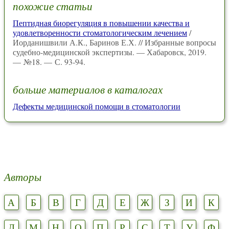
похожие статьи
Пептидная биорегуляция в повышении качества и
удовлетворенности стоматологическим лечением
/
Иорданишвили А.К., Баринов Е.Х. // Избранные вопросы
судебно-медицинской экспертизы. — Хабаровск, 2019.
— №18. — С. 93-94.
больше материалов в каталогах
Дефекты медицинской помощи в стоматологии
Авторы
А
Б
В
Г
Д
Е
Ж
З
И
К
Л
М
Н
О
П
Р
С
Т
У
Ф