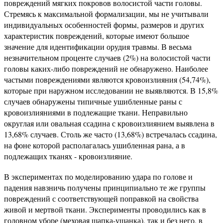
повреждений мягких покровов волосистой части головы.
Стремясь к максимальной формализации, мы не учитывали
индивидуальных особенностей формы, размеров и других
характеристик повреждений, которые имеют большое
значение для идентификации орудия травмы. В весьма
незначительном проценте случаев (2%) на волосистой части
головы каких-либо повреждений не обнаружено. Наиболее
частыми повреждениями являются кровоизлияния (54,74%),
которые при наружном исследовании не выявляются. В 15,8%
случаев обнаружены типичные ушибленные раны с
кровоизлияниями в подлежащие ткани. Неправильно
округлая или овальная ссадина с кровоизлиянием выявлена в
13,68% случаев. Столь же часто (13,68%) встречалась ссадина,
на фоне которой располагалась ушибленная рана, а в
подлежащих тканях - кровоизлияние.
В экспериментах по моделированию удара по голове и
падения навзничь получены принципиально те же группы
повреждений с соответствующей поправкой на свойства
живой и мертвой ткани. Эксперименты проводились как в
головном уборе (меховая шапка-ушанка), так и без него, в