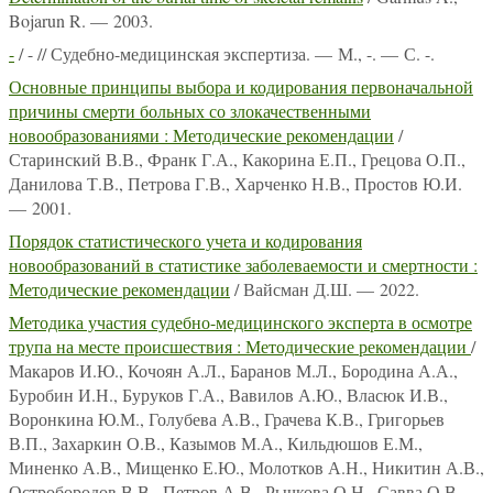
Bojarun R. — 2003.
-
/ - // Судебно-медицинская экспертиза. — М., -. — С. -.
Основные принципы выбора и кодирования первоначальной
причины смерти больных со злокачественными
новообразованиями : Методические рекомендации
/
Старинский В.В., Франк Г.А., Какорина Е.П., Грецова О.П.,
Данилова Т.В., Петрова Г.В., Харченко Н.В., Простов Ю.И.
— 2001.
Порядок статистического учета и кодирования
новообразований в статистике заболеваемости и смертности :
Методические рекомендации
/ Вайсман Д.Ш. — 2022.
Методика участия судебно-медицинского эксперта в осмотре
трупа на месте происшествия : Методические рекомендации
/
Макаров И.Ю., Кочоян А.Л., Баранов М.Л., Бородина А.А.,
Буробин И.Н., Буруков Г.А., Вавилов А.Ю., Власюк И.В.,
Воронкина Ю.М., Голубева А.В., Грачева К.В., Григорьев
В.П., Захаркин О.В., Казымов М.А., Кильдюшов Е.М.,
Миненко А.В., Мищенко Е.Ю., Молотков А.Н., Никитин А.В.,
Остробородов В.В., Петров А.В., Рычкова О.Н., Савва О.В.,