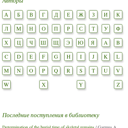
Авторы
А
Б
В
Г
Д
Е
Ж
З
И
К
Л
М
Н
О
П
Р
С
Т
У
Ф
Х
Ц
Ч
Ш
Щ
Э
Ю
Я
A
B
C
D
E
F
G
H
I
J
K
L
M
N
O
P
Q
R
S
T
U
V
W
X
Y
Z
Последние поступления в библиотеку
Determination of the burial time of skeletal remains
/ Garmus A.,