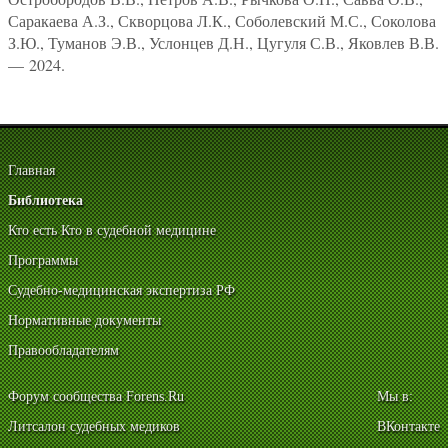
Саракаева А.З., Скворцова Л.К., Соболевский М.С., Соколова
З.Ю., Туманов Э.В., Услонцев Д.Н., Цугуля С.В., Яковлев В.В.
— 2024.
Главная
Библиотека
Кто есть Кто в судебной медицине
Программы
Судебно-медицинская экспертиза РФ
Нормативные документы
Правообладателям
Форум сообщества Forens.Ru
Мы в:
Литсалон судебных медиков
ВКонтакте