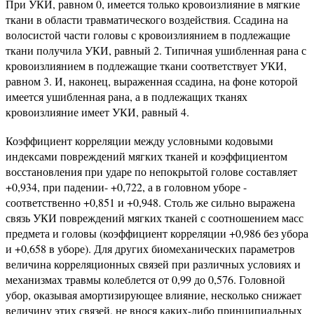
При УКИ, равном 0, имеется только кровоизлияние в мягкие
ткани в области травматического воздействия. Ссадина на
волосистой части головы с кровоизлиянием в подлежащие
ткани получила УКИ, равный 2. Типичная ушибленная рана с
кровоизлиянием в подлежащие ткани соответствует УКИ,
равном 3. И, наконец, выраженная ссадина, на фоне которой
имеется ушибленная рана, а в подлежащих тканях
кровоизлияние имеет УКИ, равный 4.
Коэффициент корреляции между условными кодовыми
индексами повреждений мягких тканей и коэффициентом
восстановления при ударе по непокрытой голове составляет
+0,934, при падении- +0,722, а в головном уборе -
соответственно +0,851 и +0,948. Столь же сильно выражена
связь УКИ повреждений мягких тканей с соотношением масс
предмета и головы (коэффициент корреляции +0,986 без убора
и +0,658 в уборе). Для других биомеханических параметров
величина корреляционных связей при различных условиях и
механизмах травмы колеблется от 0,99 до 0,576. Головной
убор, оказывая амортизирующее влияние, несколько снижает
величину этих связей, не внося каких-либо принципиальных