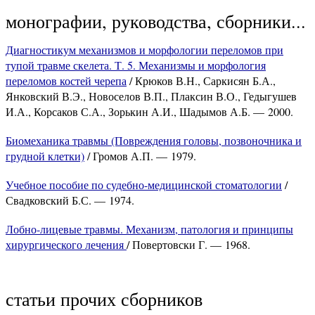
монографии, руководства, сборники...
Диагностикум механизмов и морфологии переломов при
тупой травме скелета. Т. 5. Механизмы и морфология
переломов костей черепа
/ Крюков В.Н., Саркисян Б.А.,
Янковский В.Э., Новоселов В.П., Плаксин В.О., Гедыгушев
И.А., Корсаков С.А., Зорькин А.И., Шадымов А.Б. — 2000.
Биомеханика травмы (Повреждения головы, позвоночника и
грудной клетки)
/ Громов А.П. — 1979.
Учебное пособие по судебно-медицинской стоматологии
/
Свадковский Б.С. — 1974.
Лобно-лицевые травмы. Механизм, патология и принципы
хирургического лечения
/ Повертовски Г. — 1968.
статьи прочих сборников