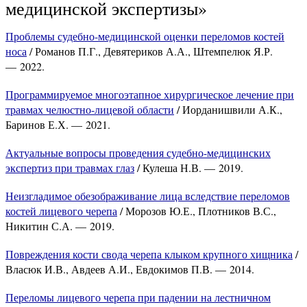
медицинской экспертизы»
Проблемы судебно-медицинской оценки переломов костей
носа
/ Романов П.Г., Девятериков А.А., Штемпелюк Я.Р.
— 2022.
Программируемое многоэтапное хирургическое лечение при
травмах челюстно-лицевой области
/ Иорданишвили А.К.,
Баринов Е.Х. — 2021.
Актуальные вопросы проведения судебно-медицинских
экспертиз при травмах глаз
/ Кулеша Н.В. — 2019.
Неизгладимое обезображивание лица вследствие переломов
костей лицевого черепа
/ Морозов Ю.Е., Плотников В.С.,
Никитин С.А. — 2019.
Повреждения кости свода черепа клыком крупного хищника
/
Власюк И.В., Авдеев А.И., Евдокимов П.В. — 2014.
Переломы лицевого черепа при падении на лестничном