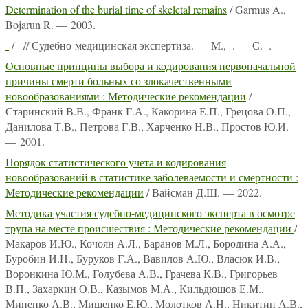
Determination of the burial time of skeletal remains
/ Garmus A.,
Bojarun R. — 2003.
-
/ - // Судебно-медицинская экспертиза. — М., -. — С. -.
Основные принципы выбора и кодирования первоначальной
причины смерти больных со злокачественными
новообразованиями : Методические рекомендации
/
Старинский В.В., Франк Г.А., Какорина Е.П., Грецова О.П.,
Данилова Т.В., Петрова Г.В., Харченко Н.В., Простов Ю.И.
— 2001.
Порядок статистического учета и кодирования
новообразований в статистике заболеваемости и смертности :
Методические рекомендации
/ Вайсман Д.Ш. — 2022.
Методика участия судебно-медицинского эксперта в осмотре
трупа на месте происшествия : Методические рекомендации
/
Макаров И.Ю., Кочоян А.Л., Баранов М.Л., Бородина А.А.,
Буробин И.Н., Буруков Г.А., Вавилов А.Ю., Власюк И.В.,
Воронкина Ю.М., Голубева А.В., Грачева К.В., Григорьев
В.П., Захаркин О.В., Казымов М.А., Кильдюшов Е.М.,
Миненко А.В., Мищенко Е.Ю., Молотков А.Н., Никитин А.В.,