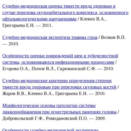
Судебно-медицинская оценка тяжести вреда здоровью в
случае перелома скулоорбитального комплекса, осложненного
офтальмологическими нарушениями
/ Клевно В.А.,
Григорьева Е.Н. — 2011.
Судебно-медицинская экспертиза травмы глаза
/ Волков В.П.
— 2010.
Особенности оценки повреждений шеи и зубочелюстной
системы, осложнившихся инфекционными процессами
/
Егорова О.А., Попов В.Л., Скрижинский С.Ф. — 2010.
Судебно-медицинские критерии определения степени
тяжести вреда здоровью при переломах скуловых костей
/
Жаров В.В., Клевно В.А., Григорьева Е.Н. — 2010.
Морфологические основы патологии системы
ликворообращения при огнестрельных ранениях головы
/
Добровольский Г.Ф., Ромодановский П.О. — 2009.
Особенности судебно-медицинской экспертизы