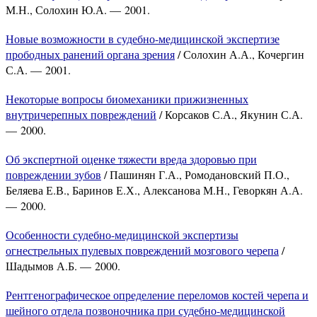
М.Н., Солохин Ю.А. — 2001.
Новые возможности в судебно-медицинской экспертизе
прободных ранений органа зрения
/ Солохин А.А., Кочергин
С.А. — 2001.
Некоторые вопросы биомеханики прижизненных
внутричерепных повреждений
/ Корсаков С.А., Якунин С.А.
— 2000.
Об экспертной оценке тяжести вреда здоровью при
повреждении зубов
/ Пашинян Г.А., Ромодановский П.О.,
Беляева Е.В., Баринов Е.Х., Алексанова М.Н., Геворкян А.А.
— 2000.
Особенности судебно-медицинской экспертизы
огнестрельных пулевых повреждений мозгового черепа
/
Шадымов А.Б. — 2000.
Рентгенографическое определение переломов костей черепа и
шейного отдела позвоночника при судебно-медицинской