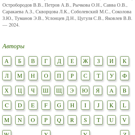
Остробородов В.В., Петров А.В., Рычкова О.Н., Савва О.В.,
Саракаева А.З., Скворцова Л.К., Соболевский М.С., Соколова
З.Ю., Туманов Э.В., Услонцев Д.Н., Цугуля С.В., Яковлев В.В.
— 2024.
Авторы
А
Б
В
Г
Д
Е
Ж
З
И
К
Л
М
Н
О
П
Р
С
Т
У
Ф
Х
Ц
Ч
Ш
Щ
Э
Ю
Я
A
B
C
D
E
F
G
H
I
J
K
L
M
N
O
P
Q
R
S
T
U
V
W
X
Y
Z