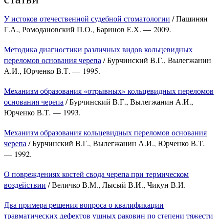
У истоков отечественной судебной стоматологии
/ Пашинян
Г.А., Ромодановский П.О., Баринов Е.Х. — 2009.
Методика диагностики различных видов кольцевидных
переломов основания черепа
/ Бурчинский В.Г., Вылегжанин
А.И., Юрченко В.Т. — 1995.
Механизм образования «отрывных» кольцевидных переломов
основания черепа
/ Бурчинский В.Г., Вылегжанин А.И.,
Юрченко В.Т. — 1993.
Механизм образования кольцевидных переломов основания
черепа
/ Бурчинский В.Г., Вылегжанин А.И., Юрченко В.Т.
— 1992.
О повреждениях костей свода черепа при термическом
воздействии
/ Величко В.М., Лысый В.И., Чикун В.И.
Два примера решения вопроса о квалификации
травматических дефектов ушных раковин по степени тяжести