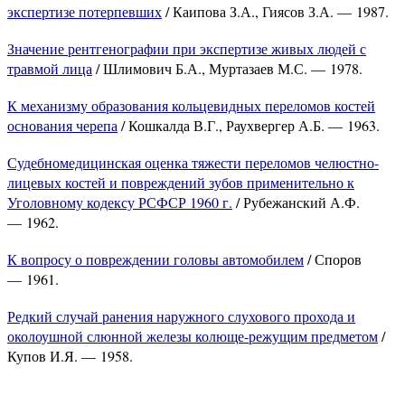
экспертизе потерпевших
/ Каипова З.А., Гиясов З.А. — 1987.
Значение рентгенографии при экспертизе живых людей с
травмой лица
/ Шлимович Б.А., Муртазаев М.С. — 1978.
К механизму образования кольцевидных переломов костей
основания черепа
/ Кошкалда В.Г., Раухвергер А.Б. — 1963.
Судебномедицинская оценка тяжести переломов челюстно-
лицевых костей и повреждений зубов применительно к
Уголовному кодексу РСФСР 1960 г.
/ Рубежанский А.Ф.
— 1962.
К вопросу о повреждении головы автомобилем
/ Споров
— 1961.
Редкий случай ранения наружного слухового прохода и
околоушной слюнной железы колюще-режущим предметом
/
Купов И.Я. — 1958.