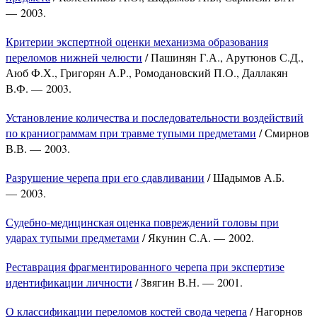
— 2003.
Критерии экспертной оценки механизма образования
переломов нижней челюсти
/ Пашинян Г.А., Арутюнов С.Д.,
Аюб Ф.Х., Григорян А.Р., Ромодановский П.О., Даллакян
В.Ф. — 2003.
Установление количества и последовательности воздействий
по краниограммам при травме тупыми предметами
/ Смирнов
В.В. — 2003.
Разрушение черепа при его сдавливании
/ Шадымов А.Б.
— 2003.
Судебно-медицинская оценка повреждений головы при
ударах тупыми предметами
/ Якунин С.А. — 2002.
Реставрация фрагментированного черепа при экспертизе
идентификации личности
/ Звягин В.Н. — 2001.
О классификации переломов костей свода черепа
/ Нагорнов