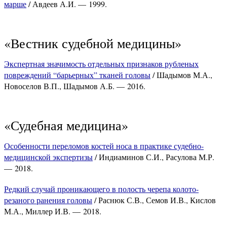
марше
/ Авдеев А.И. — 1999.
«Вестник судебной медицины»
Экспертная значимость отдельных признаков рубленых
повреждений “барьерных” тканей головы
/ Шадымов М.А.,
Новоселов В.П., Шадымов А.Б. — 2016.
«Судебная медицина»
Особенности переломов костей носа в практике судебно-
медицинской экспертизы
/ Индиаминов С.И., Расулова М.Р.
— 2018.
Редкий случай проникающего в полость черепа колото-
резаного ранения головы
/ Раснюк С.В., Семов И.В., Кислов
М.А., Миллер И.В. — 2018.