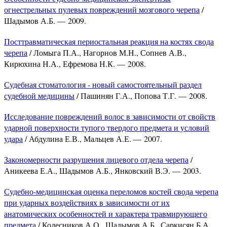
огнестрельных пулевых повреждений мозгового черепа
/
Шадымов А.Б. — 2009.
Посттравматическая периостальная реакция на костях свода
черепа
/ Ломыга П.А., Нагорнов М.Н., Сопнев А.В.,
Кирюхина Н.А., Ефремова Н.К. — 2008.
Судебная стоматология - новый самостоятельный раздел
судебной медицины
/ Пашинян Г.А., Попова Т.Г. — 2008.
Исследование повреждений волос в зависимости от свойств
ударной поверхности тупого твердого предмета и условий
удара
/ Абдулина Е.В., Мальцев А.Е. — 2007.
Закономерности разрушения лицевого отдела черепа
/
Аникеева Е.А., Шадымов А.Б., Янковский В.Э. — 2003.
Судебно-медицинская оценка переломов костей свода черепа
при ударных воздействиях в зависимости от их
анатомических особенностей и характера травмирующего
предмета
/ Колесников А.О., Шадымов А.Б., Саркисян Б.А.