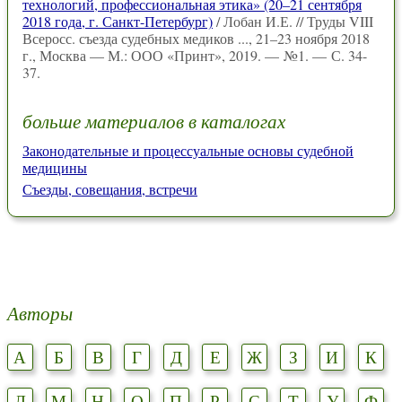
технологий, профессиональная этика» (20–21 сентября
2018 года, г. Санкт-Петербург)
/ Лобан И.Е. // Труды VIII
Всеросс. съезда судебных медиков ..., 21–23 ноября 2018
г., Москва — М.: ООО «Принт», 2019. — №1. — С. 34-
37.
больше материалов в каталогах
Законодательные и процессуальные основы судебной
медицины
Съезды, совещания, встречи
Авторы
А
Б
В
Г
Д
Е
Ж
З
И
К
Л
М
Н
О
П
Р
С
Т
У
Ф