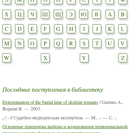
Х
Ц
Ч
Ш
Щ
Э
Ю
Я
A
B
C
D
E
F
G
H
I
J
K
L
M
N
O
P
Q
R
S
T
U
V
W
X
Y
Z
Последние поступления в библиотеку
Determination of the burial time of skeletal remains
/ Garmus A.,
Bojarun R. — 2003.
-
/ - // Судебно-медицинская экспертиза. — М., -. — С. -.
Основные принципы выбора и кодирования первоначальной
причины смерти больных со злокачественными