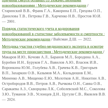
новообразованиями : Методические рекомендации
/
Старинский В.В., Франк Г.А., Какорина Е.П., Грецова О.П.,
Данилова Т.В., Петрова Г.В., Харченко Н.В., Простов Ю.И.
— 2001.
Порядок статистического учета и кодирования
новообразований в статистике заболеваемости и смертности :
Методические рекомендации
/ Вайсман Д.Ш. — 2022.
Методика участия судебно-медицинского эксперта в осмотре
трупа на месте происшествия : Методические рекомендации
/
Макаров И.Ю., Кочоян А.Л., Баранов М.Л., Бородина А.А.,
Буробин И.Н., Буруков Г.А., Вавилов А.Ю., Власюк И.В.,
Воронкина Ю.М., Голубева А.В., Грачева К.В., Григорьев
В.П., Захаркин О.В., Казымов М.А., Кильдюшов Е.М.,
Миненко А.В., Мищенко Е.Ю., Молотков А.Н., Никитин А.В.,
Остробородов В.В., Петров А.В., Рычкова О.Н., Савва О.В.,
Саракаева А.З., Скворцова Л.К., Соболевский М.С., Соколова
З.Ю., Туманов Э.В., Услонцев Д.Н., Цугуля С.В., Яковлев В.В.
— 2024.