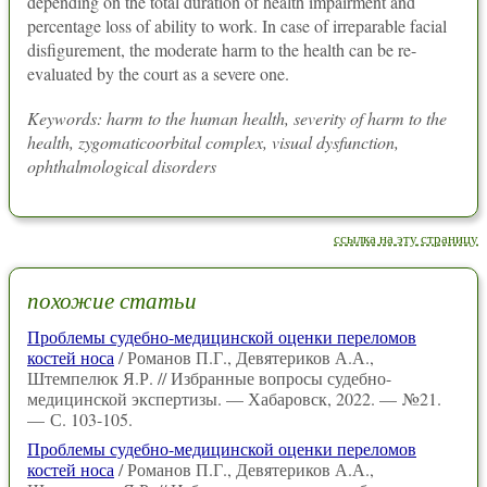
depending on the total duration of health impairment and
percentage loss of ability to work. In case of irreparable facial
disfigurement, the moderate harm to the health can be re-
evaluated by the court as a severe one.
Keywords: harm to the human health, severity of harm to the
health, zygomaticoorbital complex, visual dysfunction,
ophthalmological disorders
ссылка на эту страницу
похожие статьи
Проблемы судебно-медицинской оценки переломов
костей носа
/ Романов П.Г., Девятериков А.А.,
Штемпелюк Я.Р. // Избранные вопросы судебно-
медицинской экспертизы. — Хабаровск, 2022. — №21.
— С. 103-105.
Проблемы судебно-медицинской оценки переломов
костей носа
/ Романов П.Г., Девятериков А.А.,