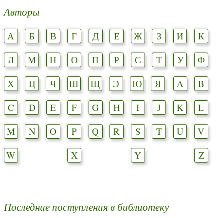
Авторы
А
Б
В
Г
Д
Е
Ж
З
И
К
Л
М
Н
О
П
Р
С
Т
У
Ф
Х
Ц
Ч
Ш
Щ
Э
Ю
Я
A
B
C
D
E
F
G
H
I
J
K
L
M
N
O
P
Q
R
S
T
U
V
W
X
Y
Z
Последние поступления в библиотеку