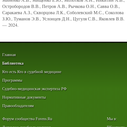
Остробородов В.В., Петров А.В., Рычкова О.Н., Савва О.В.,
Саракаева А.З., Скворцова Л.К., Соболевский М.С., Соколова
З.Ю., Туманов Э.В., Услонцев Д.Н., Цугуля С.В., Яковлев В.В.
— 2024.
Главная
Библиотека
Кто есть Кто в судебной медицине
Программы
Судебно-медицинская экспертиза РФ
Нормативные документы
Правообладателям
Форум сообщества Forens.Ru
Мы в: