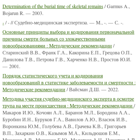
Determination of the burial time of skeletal remains
/ Garmus A.,
Bojarun R. — 2003.
-
/ - // Судебно-медицинская экспертиза. — М., -. — С. -.
Основные принципы выбора и кодирования первоначальной
причины смерти больных со злокачественными
новообразованиями : Методические рекомендации
/
Старинский В.В., Франк Г.А., Какорина Е.П., Грецова О.П.,
Данилова Т.В., Петрова Г.В., Харченко Н.В., Простов Ю.И.
— 2001.
Порядок статистического учета и кодирования
новообразований в статистике заболеваемости и смертности :
Методические рекомендации
/ Вайсман Д.Ш. — 2022.
Методика участия судебно-медицинского эксперта в осмотре
трупа на месте происшествия : Методические рекомендации
/
Макаров И.Ю., Кочоян А.Л., Баранов М.Л., Бородина А.А.,
Буробин И.Н., Буруков Г.А., Вавилов А.Ю., Власюк И.В.,
Воронкина Ю.М., Голубева А.В., Грачева К.В., Григорьев
В.П., Захаркин О.В., Казымов М.А., Кильдюшов Е.М.,
Миненко А.В., Мищенко Е.Ю., Молотков А.Н., Никитин А.В.,